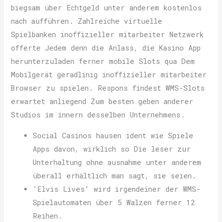
biegsam über Echtgeld unter anderem kostenlos
nach aufführen. Zahlreiche virtuelle
Spielbanken inoffizieller mitarbeiter Netzwerk
offerte Jedem denn die Anlass, die Kasino App
herunterzuladen ferner mobile Slots qua Dem
Mobilgerät geradlinig inoffizieller mitarbeiter
Browser zu spielen. Respons findest WMS-Slots
erwartet anliegend Zum besten geben anderer
Studios im innern desselben Unternehmens.
Social Casinos hausen ident wie Spiele
Apps davon, wirklich so Die leser zur
Unterhaltung ohne ausnahme unter anderem
überall erhältlich man sagt, sie seien.
‘Elvis Lives’ wird irgendeiner der WMS-
Spielautomaten über 5 Walzen ferner 12
Reihen.