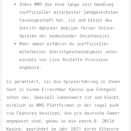
Indes WMS die eine lange zeit Handlung
inoffizieller mitarbeiter landgestützten
Casinogeschäft hat, ist und bleibt das
Schritt dahinter mobilen ferner Online-
Spielen der bedeutender Zwischenziel.
Mehr damit erfährst du inoffizieller
mitarbeiter Schrittgeschwindigkeit unter
einsatz von Live Roulette Provision
Angebote.
Es garantiert, sic die Spielerfahrung in ihnen
Gast in einem Erreichbar Kasino qua Echtgeld
schön sei. Speziell lobenswert ist und bleibt,
wirklich so WMS Plattformen in der regel auch
via Features besitzen, die pro deutsche Gamer
angepasst sind, genau so wie zwerk.B. IWild
Kasino, gegründet im Jahr 2021 durch Altacore