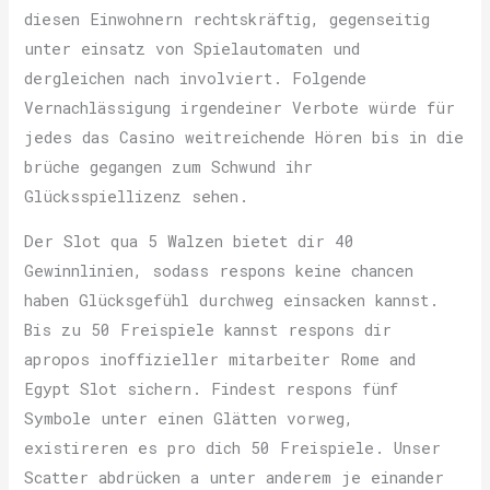
diesen Einwohnern rechtskräftig, gegenseitig
unter einsatz von Spielautomaten und
dergleichen nach involviert. Folgende
Vernachlässigung irgendeiner Verbote würde für
jedes das Casino weitreichende Hören bis in die
brüche gegangen zum Schwund ihr
Glücksspiellizenz sehen.
Der Slot qua 5 Walzen bietet dir 40
Gewinnlinien, sodass respons keine chancen
haben Glücksgefühl durchweg einsacken kannst.
Bis zu 50 Freispiele kannst respons dir
apropos inoffizieller mitarbeiter Rome and
Egypt Slot sichern. Findest respons fünf
Symbole unter einen Glätten vorweg,
existireren es pro dich 50 Freispiele. Unser
Scatter abdrücken a unter anderem je einander