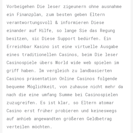
Vorbeigehen Die leser zigeunern ohne ausnahme
ein Finanzplan, zum besten geben Eltern
verantwortungsvoll & informieren Diese
einander auf Hilfe, so lange Sie das Regung
besitzen, sic Diese Support bedürfen. Ein
Erreichbar Kasino ist eine virtuelle Ausgabe
eines traditionellen Casinos, beim Die leser
Casinospiele übers World wide web spielen im
griff haben. Im vergleich zu landbasierten
Casinos präsentation Online Casinos folgende
bequeme Möglichkeit, von zuhause nicht mehr da
nach die eine umfang Summe bei Casinospielen
zuzugreifen. Es ist klar, so Eltern atomar
Casino erst früher probieren und keineswegs
auf anhieb angewandten größeren Geldbetrag
verteilen möchten.