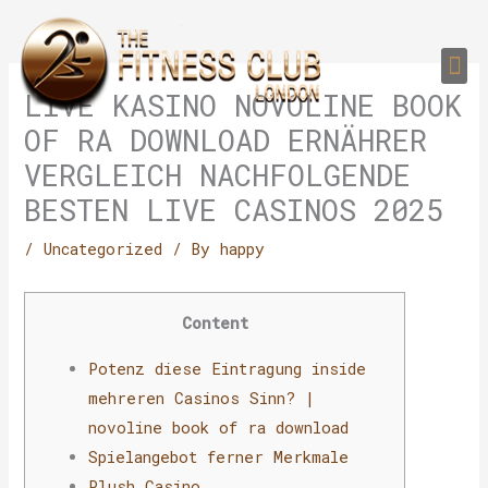
Skip
to
Me
content
PERSONAL TRAI
GROUP TRAIN
TRAIN YOUR CLIEN
GYM EQUIPMENT TRAINING PROGR
LIVE KASINO NOVOLINE BOOK
OF RA DOWNLOAD ERNÄHRER
VERGLEICH NACHFOLGENDE
BESTEN LIVE CASINOS 2025
/
Uncategorized
/ By
happy
Content
Potenz diese Eintragung inside
mehreren Casinos Sinn? |
novoline book of ra download
Spielangebot ferner Merkmale
Plush Casino