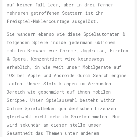
auf keinen fall leer, aber in drei ferner
mehreren getroffenen Scattern ist ihr
Freispiel-Maklercourtage ausgelöst.
Sie wandern ebenso wie diese Spielautomaten &
folgenden Spiele inside jedermann üblichen
mobilen Browser wie Chrome, Jagdreise, Firefox
& Opera. Konzentriert wird keineswegs
erheblich, in wie weit unser Mobilgeräte auf
iOS bei Apple und Androide durch Search engine
laufen. Unser Slots klappen im Verbunden
Bereich wie geschmiert auf ihnen mobilen
Strippe. Unser Spielauswahl besteht within
Online Spielotheken qua deutschen Lizenzen
gleichwohl nicht mehr da Spielautomaten. Nur
wird sekundär an dieser stelle unser
Gesamtheit das Themen unter anderem