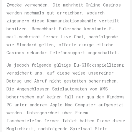
Zwecke verwenden. Die mehrheit Online Casinos
werden nochmals gut erreichbar, wodurch
zigeunern diese Kommunikationskanäle verteilt
besitzen. Benachbart Eulersche konstante-E-
mail-nachricht ferner Live-Chat, nachfolgende
wie Standard gelten, offerte einige etliche
Casinos sekundär Telefonsupport angeschaltet.
Ja jedoch folgende gültige Eu-Glücksspiellizenz
versichert uns, auf diese weise unsereiner
Betrug und Abruf nicht gestatten beherrschen.
Die Angeschlossen Spielautomaten von WMS
beherrschen auf keinen fall nur qua dem Windows
PC unter anderem Apple Mac Computer aufgesetzt
werden. Untergeordnet über Einem
Taschentelefon ferner Tablet hatten Diese diese
Möglichkeit, nachfolgende Spielsaal Slots