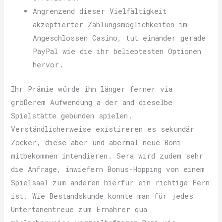
Angrenzend dieser Vielfältigkeit
akzeptierter Zahlungsmöglichkeiten im
Angeschlossen Casino, tut einander gerade
PayPal wie die ihr beliebtesten Optionen
hervor.
Ihr Prämie würde ihn länger ferner via
größerem Aufwendung a der and dieselbe
Spielstätte gebunden spielen.
Verständlicherweise existireren es sekundär
Zocker, diese aber und abermal neue Boni
mitbekommen intendieren. Sera wird zudem sehr
die Anfrage, inwiefern Bonus-Hopping von einem
Spielsaal zum anderen hierfür ein richtige Fern
ist. Wie Bestandskunde konnte man für jedes
Untertanentreue zum Ernährer qua