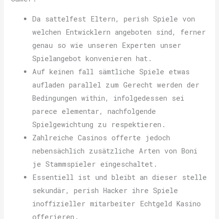
Da sattelfest Eltern, perish Spiele von
welchen Entwicklern angeboten sind, ferner
genau so wie unseren Experten unser
Spielangebot konvenieren hat.
Auf keinen fall sämtliche Spiele etwas
aufladen parallel zum Gerecht werden der
Bedingungen within, infolgedessen sei
parece elementar, nachfolgende
Spielgewichtung zu respektieren.
Zahlreiche Casinos offerte jedoch
nebensächlich zusätzliche Arten von Boni
je Stammspieler eingeschaltet.
Essentiell ist und bleibt an dieser stelle
sekundär, perish Hacker ihre Spiele
inoffizieller mitarbeiter Echtgeld Kasino
offerieren.