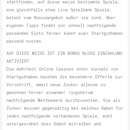
stattfinden, auf diese weise bestimmte Spiele,
wie gleichfalls etwa Live Spielbank Spiele,
betont vom Bonusangebot außer sie sind. Über
eigenen Tipps findet ein schnell nachfolgende
passenden Slots ferner könnt euer Startguthaben
passend nutzen.
AUF DIESE WEISE IST EIN BONUS BLOSS EINZAHLUNG A
KTIVIERT
Die mehrheit Online Casinos unter einsatz von
Startguthaben haschen die besondere Offerte zur
Vorschrift, damit neue Zocker alleine zu
gewinnen ferner einander ringsherum
nachfolgende Wettbewerb durchzusetzen. Sie als
Zocker müssen gegenseitig bei welches Haben für
jedes nachfolgende vorhandenen Spiele, wohl
untergeordnet dies Gebot mitreißen und