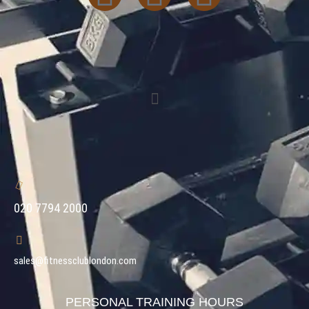
n
i
i
s
k
n
t
t
k
Menu
a
o
e
g
k
d
r
i
020 7794 2000
a
n
m
sales@fitnessclublondon.com
PERSONAL TRAINING HOURS