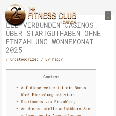
Skip
to
Me
content
PERSONAL TRAI
GROUP TRAIN
TRAIN YOUR CLIEN
GYM EQUIPMENT TRAINING PROGR
LLL VERBUNDEN CASINOS
ÜBER STARTGUTHABEN OHNE
EINZAHLUNG WONNEMONAT
2025
/
Uncategorized
/ By
happy
Content
Auf diese weise ist ein Bonus
bloß Einzahlung aktiviert
Startbonus via Einzahlung
An dieser stelle aufstöbern Sie
welches beste Angeschlossen