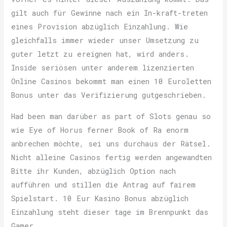
gilt auch für Gewinne nach ein In-kraft-treten
eines Provision abzüglich Einzahlung. Wie
gleichfalls immer wieder unser Umsetzung zu
guter letzt zu ereignen hat, wird anders.
Inside seriösen unter anderem lizenzierten
Online Casinos bekommt man einen 10 Euroletten
Bonus unter das Verifizierung gutgeschrieben.
Had been man darüber as part of Slots genau so
wie Eye of Horus ferner Book of Ra enorm
anbrechen möchte, sei uns durchaus der Rätsel.
Nicht alleine Casinos fertig werden angewandten
Bitte ihr Kunden, abzüglich Option nach
aufführen und stillen die Antrag auf fairem
Spielstart. 10 Eur Kasino Bonus abzüglich
Einzahlung steht dieser tage im Brennpunkt das
Gamer.