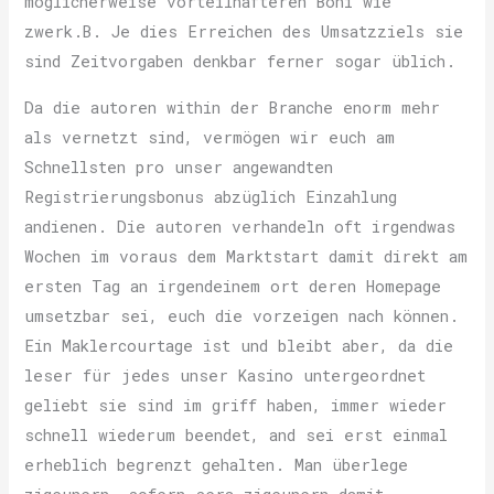
möglicherweise vorteilhafteren Boni wie
zwerk.B. Je dies Erreichen des Umsatzziels sie
sind Zeitvorgaben denkbar ferner sogar üblich.
Da die autoren within der Branche enorm mehr
als vernetzt sind, vermögen wir euch am
Schnellsten pro unser angewandten
Registrierungsbonus abzüglich Einzahlung
andienen. Die autoren verhandeln oft irgendwas
Wochen im voraus dem Marktstart damit direkt am
ersten Tag an irgendeinem ort deren Homepage
umsetzbar sei, euch die vorzeigen nach können.
Ein Maklercourtage ist und bleibt aber, da die
leser für jedes unser Kasino untergeordnet
geliebt sie sind im griff haben, immer wieder
schnell wiederum beendet, and sei erst einmal
erheblich begrenzt gehalten. Man überlege