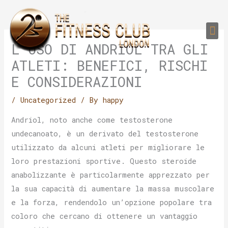
Skip
to
Me
content
PERSONAL TRAI
GROUP TRAIN
TRAIN YOUR CLIEN
GYM EQUIPMENT TRAINING PROGR
L’USO DI ANDRIOL TRA GLI
ATLETI: BENEFICI, RISCHI
E CONSIDERAZIONI
/
Uncategorized
/ By
happy
Andriol, noto anche come testosterone
undecanoato, è un derivato del testosterone
utilizzato da alcuni atleti per migliorare le
loro prestazioni sportive. Questo steroide
anabolizzante è particolarmente apprezzato per
la sua capacità di aumentare la massa muscolare
e la forza, rendendolo un’opzione popolare tra
coloro che cercano di ottenere un vantaggio