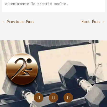
attentamente le proprie scelte.
←
Previous Post
Next Post
→
I
T
L
n
i
i
s
k
n