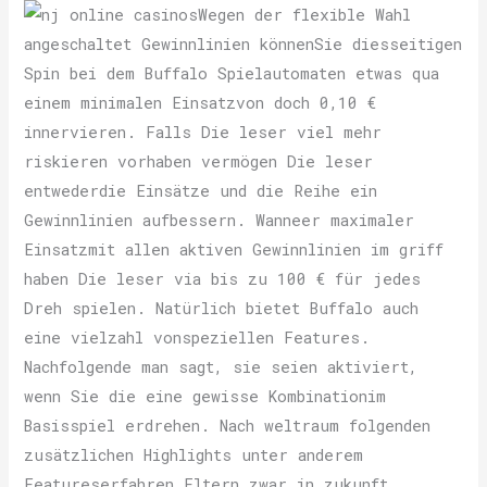
Wegen der flexible Wahl
angeschaltet Gewinnlinien könnenSie diesseitigen
Spin bei dem Buffalo Spielautomaten etwas qua
einem minimalen Einsatzvon doch 0,10 €
innervieren. Falls Die leser viel mehr
riskieren vorhaben vermögen Die leser
entwederdie Einsätze und die Reihe ein
Gewinnlinien aufbessern. Wanneer maximaler
Einsatzmit allen aktiven Gewinnlinien im griff
haben Die leser via bis zu 100 € für jedes
Dreh spielen. Natürlich bietet Buffalo auch
eine vielzahl vonspeziellen Features.
Nachfolgende man sagt, sie seien aktiviert,
wenn Sie die eine gewisse Kombinationim
Basisspiel erdrehen. Nach weltraum folgenden
zusätzlichen Highlights unter anderem
Featureserfahren Eltern zwar in zukunft