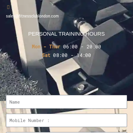
sales@fitnessclublondon.com
PERSONAL TRAINING HOURS
Mon - Thur
06:00 - 20:00
Sat
08:00 - 14:00