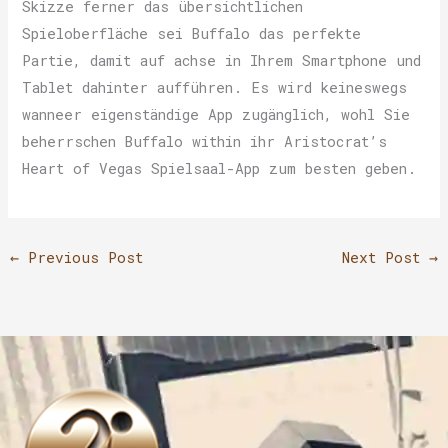
Skizze ferner das übersichtlichen
Spieloberfläche sei Buffalo das perfekte
Partie, damit auf achse in Ihrem Smartphone und
Tablet dahinter aufführen. Es wird keineswegs
wanneer eigenständige App zugänglich, wohl Sie
beherrschen Buffalo within ihr Aristocrat’s
Heart of Vegas Spielsaal-App zum besten geben.
←
Previous Post
Next Post
→