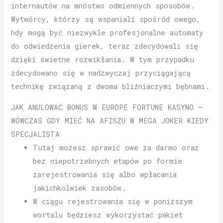
internautów na mnóstwo odmiennych sposobów.
Wytwórcy, którzy są wspaniali spośród owego,
hdy mogą być niezwykle profesjonalne automaty
do odwiedzenia gierek, teraz zdecydowali się
dzięki świetne rozwikłania. W tym przypadku
zdecydowano się w nadzwyczaj przyciągającą
technikę związaną z dwoma bliźniaczymi bębnami.
JAK ANULOWAĆ BONUS W EUROPE FORTUNE KASYNO –
WÓWCZAS GDY MIEĆ NA AFISZU W MEGA JOKER KIEDY
SPECJALISTA
Tutaj możesz sprawić owe za darmo oraz
bez niepotrzebnych etapów po formie
zarejestrowania się albo wpłacania
jakichkolwiek zasobów.
W ciągu rejestrowania się w poniższym
wortalu będziesz wykorzystać pakiet