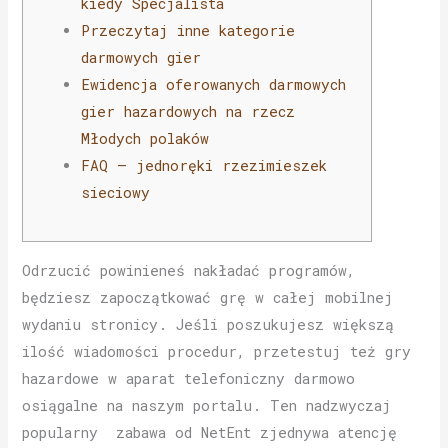
kiedy Specjalista
Przeczytaj inne kategorie
darmowych gier
Ewidencja oferowanych darmowych
gier hazardowych na rzecz
Młodych polaków
FAQ – jednoręki rzezimieszek
sieciowy
Odrzucić powinieneś nakładać programów,
będziesz zapoczątkować grę w całej mobilnej
wydaniu stronicy. Jeśli poszukujesz większą
ilość wiadomości procedur, przetestuj też gry
hazardowe w aparat telefoniczny darmowo
osiągalne na naszym portalu. Ten nadzwyczaj
popularny zabawa od NetEnt zjednywa atencję