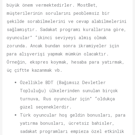
büyük önem vermektedirler. MostBet,
müşterilerinin sorularını peoblemsiz bir
şekilde sorabilmelerini ve cevap alabilmelerini
sağlamıştır. Sadakat programı kurallarına göre,
oyuncular” “ikinci seviyeyi almış olmak
zorunda. Ancak bundan sonra ikramiyeler için
para alışverişi yapmak mümkün olacaktır.
Örneğin, ekspres koymak, hesaba para yatırmak,
üç çiftte kazanmak vb.
Özellikle BDT (Bağımsız Devletler
Topluluğu) ülkelerinden sunulan birçok
turnuva, Rus oyuncular için” “oldukça
güzel seçeneklerdir.
Türk oyuncular hoş geldin bonusları, para
yatırma bonusları, ücretsiz bahisler,
sadakat programları empieza özel etkinlik