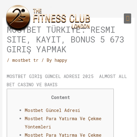
Skip
to
Me
content
PERSONAL TRAI
GROUP TRAIN
TRAIN YOUR CLIEN
GYM EQUIPMENT TRAINING PROGR
MOSTBET TÜRKIYE: RESMI
SITE, KAYIT, BONUS 5 673
GIRIŞ YAPMAK
/
mostbet tr
/ By
happy
MOSTBET GIRIŞ GÜNCEL ADRESI 2025 ️ ALMOST ALL
BET CASINO VE BAHIS
Content
Mostbet Güncel Adresi
Mostbet Para Yatırma Ve Çekme
Yöntemleri
Mostbet Para Yatırma Ve Çekme