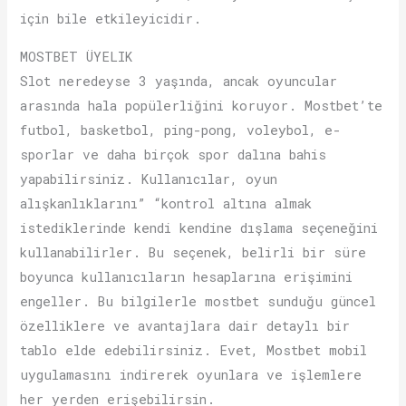
için bile etkileyicidir.
MOSTBET ÜYELIK
Slot neredeyse 3 yaşında, ancak oyuncular
arasında hala popülerliğini koruyor. Mostbet’te
futbol, basketbol, ping-pong, voleybol, e-
sporlar ve daha birçok spor dalına bahis
yapabilirsiniz. Kullanıcılar, oyun
alışkanlıklarını” “kontrol altına almak
istediklerinde kendi kendine dışlama seçeneğini
kullanabilirler. Bu seçenek, belirli bir süre
boyunca kullanıcıların hesaplarına erişimini
engeller. Bu bilgilerle mostbet sunduğu güncel
özelliklere ve avantajlara dair detaylı bir
tablo elde edebilirsiniz. Evet, Mostbet mobil
uygulamasını indirerek oyunlara ve işlemlere
her yerden erişebilirsin.