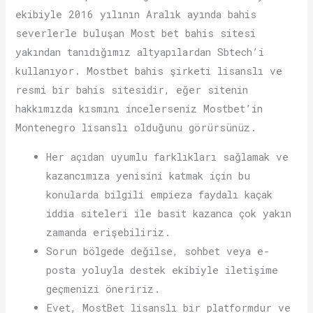
ekibiyle 2016 yılının Aralık ayında bahis
severlerle buluşan Most bet bahis sitesi
yakından tanıdığımız altyapılardan Sbtech’i
kullanıyor. Mostbet bahis şirketi lisanslı ve
resmi bir bahis sitesidir, eğer sitenin
hakkımızda kısmını incelerseniz Mostbet’in
Montenegro lisanslı olduğunu görürsünüz.
Her açıdan uyumlu farklıkları sağlamak ve
kazancımıza yenisini katmak için bu
konularda bilgili empieza faydalı kaçak
iddia siteleri ile basit kazanca çok yakın
zamanda erişebiliriz.
Sorun bölgede değilse, sohbet veya e-
posta yoluyla destek ekibiyle iletişime
geçmenizi öneririz.
Evet, MostBet lisanslı bir platformdur ve