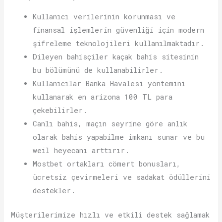
Kullanıcı verilerinin korunması ve
finansal işlemlerin güvenliği için modern
şifreleme teknolojileri kullanılmaktadır.
Dileyen bahisçiler kaçak bahis sitesinin
bu bölümünü de kullanabilirler.
Kullanıcılar Banka Havalesi yöntemini
kullanarak en arizona 100 TL para
çekebilirler.
Canlı bahis, maçın seyrine göre anlık
olarak bahis yapabilme imkanı sunar ve bu
weil heyecanı arttırır.
Mostbet ortakları cömert bonusları,
ücretsiz çevirmeleri ve sadakat ödüllerini
destekler.
Müşterilerimize hızlı ve etkili destek sağlamak