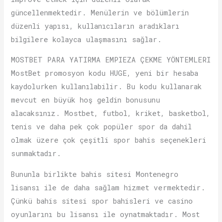
güncellenmektedir. Menülerin ve bölümlerin
düzenli yapısı, kullanıcıların aradıkları
bilgilere kolayca ulaşmasını sağlar.
MOSTBET PARA YATIRMA EMPIEZA ÇEKME YÖNTEMLERI
MostBet promosyon kodu HUGE, yeni bir hesaba
kaydolurken kullanılabilir. Bu kodu kullanarak
mevcut en büyük hoş geldin bonusunu
alacaksınız. Mostbet, futbol, kriket, basketbol,
tenis ve daha pek çok popüler spor da dahil
olmak üzere çok çeşitli spor bahis seçenekleri
sunmaktadır.
Bununla birlikte bahis sitesi Montenegro
lisansı ile de daha sağlam hizmet vermektedir.
Çünkü bahis sitesi spor bahisleri ve casino
oyunlarını bu lisansı ile oynatmaktadır. Most