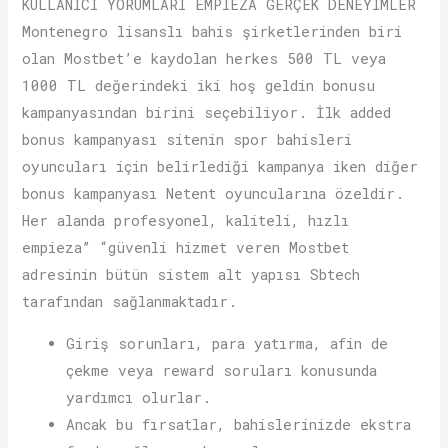
KULLANICI YORUMLARI EMPIEZA GERÇEK DENEYIMLER
Montenegro lisanslı bahis şirketlerinden biri
olan Mostbet’e kaydolan herkes 500 TL veya
1000 TL değerindeki iki hoş geldin bonusu
kampanyasından birini seçebiliyor. İlk added
bonus kampanyası sitenin spor bahisleri
oyuncuları için belirlediği kampanya iken diğer
bonus kampanyası Netent oyuncularına özeldir.
Her alanda profesyonel, kaliteli, hızlı
empieza” “güvenli hizmet veren Mostbet
adresinin bütün sistem alt yapısı Sbtech
tarafından sağlanmaktadır.
Giriş sorunları, para yatırma, afin de
çekme veya reward soruları konusunda
yardımcı olurlar.
Ancak bu fırsatlar, bahislerinizde ekstra