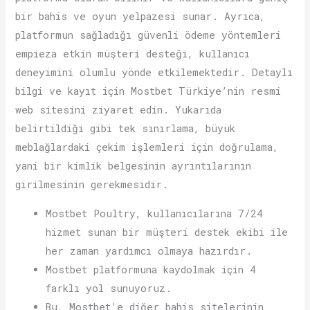
bir bahis ve oyun yelpazesi sunar. Ayrıca,
platformun sağladığı güvenli ödeme yöntemleri
empieza etkin müşteri desteği, kullanıcı
deneyimini olumlu yönde etkilemektedir. Detaylı
bilgi ve kayıt için Mostbet Türkiye’nin resmi
web sitesini ziyaret edin. Yukarıda
belirtildiği gibi tek sınırlama, büyük
meblağlardaki çekim işlemleri için doğrulama,
yani bir kimlik belgesinin ayrıntılarının
girilmesinin gerekmesidir.
Mostbet Poultry, kullanıcılarına 7/24
hizmet sunan bir müşteri destek ekibi ile
her zaman yardımcı olmaya hazırdır.
Mostbet platformuna kaydolmak için 4
farklı yol sunuyoruz.
Bu, Mostbet’e diğer bahis sitelerinin