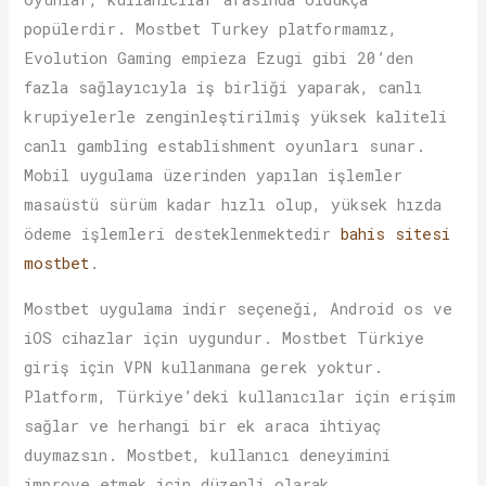
popülerdir. Mostbet Turkey platformamız,
Evolution Gaming empieza Ezugi gibi 20’den
fazla sağlayıcıyla iş birliği yaparak, canlı
krupiyelerle zenginleştirilmiş yüksek kaliteli
canlı gambling establishment oyunları sunar.
Mobil uygulama üzerinden yapılan işlemler
masaüstü sürüm kadar hızlı olup, yüksek hızda
ödeme işlemleri desteklenmektedir
bahis sitesi
mostbet
.
Mostbet uygulama indir seçeneği, Android os ve
iOS cihazlar için uygundur. Mostbet Türkiye
giriş için VPN kullanmana gerek yoktur.
Platform, Türkiye’deki kullanıcılar için erişim
sağlar ve herhangi bir ek araca ihtiyaç
duymazsın. Mostbet, kullanıcı deneyimini
improve etmek için düzenli olarak