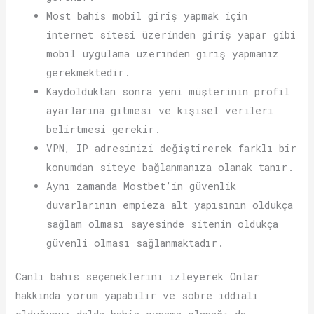
Most bahis mobil giriş yapmak için
internet sitesi üzerinden giriş yapar gibi
mobil uygulama üzerinden giriş yapmanız
gerekmektedir.
Kaydolduktan sonra yeni müşterinin profil
ayarlarına gitmesi ve kişisel verileri
belirtmesi gerekir.
VPN, IP adresinizi değiştirerek farklı bir
konumdan siteye bağlanmanıza olanak tanır.
Aynı zamanda Mostbet’in güvenlik
duvarlarının empieza alt yapısının oldukça
sağlam olması sayesinde sitenin oldukça
güvenli olması sağlanmaktadır.
Canlı bahis seçeneklerini izleyerek Onlar
hakkında yorum yapabilir ve sobre iddialı