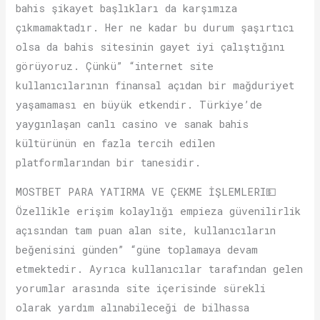
bahis şikayet başlıkları da karşımıza
çıkmamaktadır. Her ne kadar bu durum şaşırtıcı
olsa da bahis sitesinin gayet iyi çalıştığını
görüyoruz. Çünkü” “internet site
kullanıcılarının finansal açıdan bir mağduriyet
yaşamaması en büyük etkendir. Türkiye’de
yaygınlaşan canlı casino ve sanak bahis
kültürünün en fazla tercih edilen
platformlarından bir tanesidir.
MOSTBET PARA YATIRMA VE ÇEKME İŞLEMLERI💵
Özellikle erişim kolaylığı empieza güvenilirlik
açısından tam puan alan site, kullanıcıların
beğenisini günden” “güne toplamaya devam
etmektedir. Ayrıca kullanıcılar tarafından gelen
yorumlar arasında site içerisinde sürekli
olarak yardım alınabileceği de bilhassa