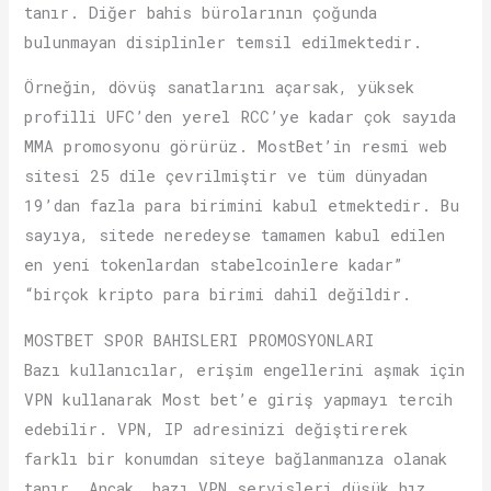
tanır. Diğer bahis bürolarının çoğunda
bulunmayan disiplinler temsil edilmektedir.
Örneğin, dövüş sanatlarını açarsak, yüksek
profilli UFC’den yerel RCC’ye kadar çok sayıda
MMA promosyonu görürüz. MostBet’in resmi web
sitesi 25 dile çevrilmiştir ve tüm dünyadan
19’dan fazla para birimini kabul etmektedir. Bu
sayıya, sitede neredeyse tamamen kabul edilen
en yeni tokenlardan stabelcoinlere kadar”
“birçok kripto para birimi dahil değildir.
MOSTBET SPOR BAHISLERI PROMOSYONLARI
Bazı kullanıcılar, erişim engellerini aşmak için
VPN kullanarak Most bet’e giriş yapmayı tercih
edebilir. VPN, IP adresinizi değiştirerek
farklı bir konumdan siteye bağlanmanıza olanak
tanır. Ancak, bazı VPN servisleri düşük hız