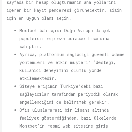
sayfada bir hesap oluşturmanın ana yollarını
içeren bir kayıt penceresi görünecektir, sizin
için en uygun olanı seçin.
Mostbet bahisçisi Doğu Avrupa’da çok
popülerdir empieza curacao lisansına
sahiptir.
Ayrıca, platformun sağladığı güvenli ödeme
yöntemleri ve etkin müşteri” “desteği,
kullanıcı deneyimini olumlu yönde
etkilemektedir.
Siteye erişimin Türkiye’deki bazı
sağlayıcılar tarafından periyodik olarak
engellendiğini de belirtmek gerekir.
Ofis uluslararası bir lisans altında
faaliyet gösterdiğinden, bazı ülkelerde
Mostbet’in resmi web sitesine giriş