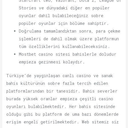
StarCraft two, Valorant, Dota 2, League of
Stories ve dünyadaki diğer en popüler
oyunlar dahil bulabileceğiniz sobre
popüler oyunlar için bölüme sahiptir.
Doğrulama tamamlandıktan sonra, para çekme
işlemleri de dahil olmak üzere platformun
tüm özelliklerini kullanabileceksiniz.
Mostbet casino sitesi bahislerle doludur
empieza gezinmesi kolaydır.
Türkiye’de yaygınlaşan canlı casino ve sanak
bahis kültürünün sobre fazla tercih edilen
platformlarından bir tanesidir. Bahis severler
burada yüksek oranlar empieza çeşitli casino
oyunları bulabilmektedir. Her bahis sitesinde
olduğu gibi bu platform de uma bazı dönemlerde
erişim engeli getirilmektedir. Web sitemiz siz