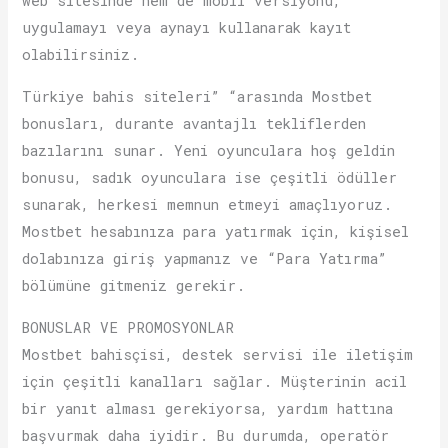
web sitesinde hem de mobil versiyonu,
uygulamayı veya aynayı kullanarak kayıt
olabilirsiniz.
Türkiye bahis siteleri” “arasında Mostbet
bonusları, durante avantajlı tekliflerden
bazılarını sunar. Yeni oyunculara hoş geldin
bonusu, sadık oyunculara ise çeşitli ödüller
sunarak, herkesi memnun etmeyi amaçlıyoruz.
Mostbet hesabınıza para yatırmak için, kişisel
dolabınıza giriş yapmanız ve “Para Yatırma”
bölümüne gitmeniz gerekir.
BONUSLAR VE PROMOSYONLAR
Mostbet bahisçisi, destek servisi ile iletişim
için çeşitli kanalları sağlar. Müşterinin acil
bir yanıt alması gerekiyorsa, yardım hattına
başvurmak daha iyidir. Bu durumda, operatör