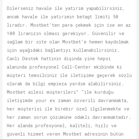
Dilerseniz havale ile yatırım yapabilirsiniz,
ancak havale ile yatırımın betagt limiti 50
liradır. Mostbet’ten para çekmek için ise en az
100 liranızın olması gerekiyor. Güvenilir ve
sağlam bir site olan Mostbet’e hemen kaydolmak
için aşağıdaki bağlantıyı kullanabilirsiniz.
Canlı Destek hattının dışında yine hepsi
alanında profesyonel Call-Center ekibinde ki
müşteri temsilciniz ile iletişime geçerek sözlü
olarak da bilgi empieza yardım alabilirsiniz.
Mostbet ailesi müşterileri” “ile kurduğu
iletişimde your ex zaman özverili davranmakta,
her müşterisi ile birebir özel ilgilenmekte ve
her zaman sorun çözümüne odaklı davranmaktadır.
Her alanda profesyonel, kaliteli, hızlı ve
güvenli hizmet veren Mostbet adresinin bütün