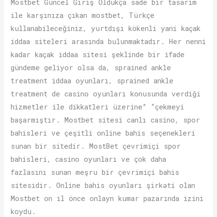
Mostbet Güncel Giriş Oldukça sade bir tasarım
ile karşınıza çıkan mostbet, Türkçe
kullanabileceğiniz, yurtdışı kökenli yani kaçak
iddaa siteleri arasında bulunmaktadır. Her nenni
kadar kaçak iddaa sitesi şeklinde bir ifade
gündeme geliyor olsa da, sprained ankle
treatment iddaa oyunları, sprained ankle
treatment de casino oyunları konusunda verdiği
hizmetler ile dikkatleri üzerine” “çekmeyi
başarmıştır. Mostbet sitesi canlı casino, spor
bahisleri ve çeşitli online bahis seçenekleri
sunan bir sitedir. MostBet çevrimiçi spor
bahisleri, casino oyunları ve çok daha
fazlasını sunan meşru bir çevrimiçi bahis
sitesidir. Online bahis oyunları şirkəti olan
Mostbet on il önce onlayn kumar pazarında izini
koydu.