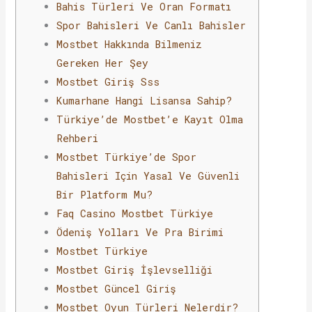
Bahis Türleri Ve Oran Formatı
Spor Bahisleri Ve Canlı Bahisler
Mostbet Hakkında Bilmeniz
Gereken Her Şey
Mostbet Giriş Sss
Kumarhane Hangi Lisansa Sahip?
Türkiye’de Mostbet’e Kayıt Olma
Rehberi
Mostbet Türkiye’de Spor
Bahisleri Için Yasal Ve Güvenli
Bir Platform Mu?
Faq Casino Mostbet Türkiye
Ödeniş Yolları Ve Pra Birimi
Mostbet Türkiye
Mostbet Giriş İşlevselliği
Mostbet Güncel Giriş
Mostbet Oyun Türleri Nelerdir?