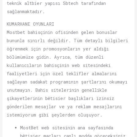
teknik altbier yapısı Sbtech tarafından
sağlanmaktadır.
KUMARHANE OYUNLARI
Mostbet bahisçinin ofisinden gelen bonuslar
bununla sınırlı değildir. Tüm detaylı bilgileri
öğrenmek için promosyonların yer aldığı
bölümümüze gidin. Ayrıca, tüm düzenli
kullanıcıların bahisçinin web sitesindeki
faaliyetleri için özel teklifler almalarını
sağlayan sadakat programının şartlarını okumayı
unutmayın. Bahis sitelerinin genellikle
şikayetlerinin bêtisier başlıkları izinsiz
gönderilen mesajlar ve ya reklam mesajlarını
istemiyorum gibi şeylerden oluşuyor.
MostBet web sitesinin ana sayfasında
bêtisier maçları canlı modda göreceksiniz.