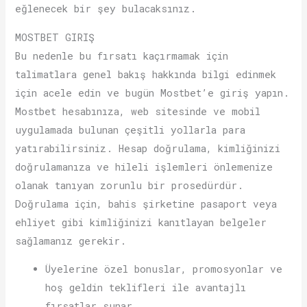
eğlenecek bir şey bulacaksınız.
MOSTBET GIRIŞ
Bu nedenle bu fırsatı kaçırmamak için
talimatlara genel bakış hakkında bilgi edinmek
için acele edin ve bugün Mostbet’e giriş yapın.
Mostbet hesabınıza, web sitesinde ve mobil
uygulamada bulunan çeşitli yollarla para
yatırabilirsiniz. Hesap doğrulama, kimliğinizi
doğrulamanıza ve hileli işlemleri önlemenize
olanak tanıyan zorunlu bir prosedürdür.
Doğrulama için, bahis şirketine pasaport veya
ehliyet gibi kimliğinizi kanıtlayan belgeler
sağlamanız gerekir.
Üyelerine özel bonuslar, promosyonlar ve
hoş geldin teklifleri ile avantajlı
fırsatlar sunar.