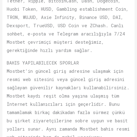
Tether, Ripple, BitcoinCash, Dash, Dogecoin,
Huobi Token, HUSD, Gambling establishment Coin,
TRON, WUJUD, Axie Infinity, Binance USD, DAI,
Dexsport, TrueUSD, USD Coin ve ZChash. Canlı
sohbet, e-posta ve Telegram aracılığıyla 7/24
Mostbet çevrimiçi müşteri desteğimiz,
gerektiğinde hızlı yardım sağlar.
BAHIS YAPILABILECEK SPORLAR
Mostbet’in güncel giriş adresine ulaşmak için
resmi web sitesini veya güncel giriş adresini
sağlayan güvenilir kaynakları kullanabilirsiniz.
Mostbet kaydı reşit olma yaşına ulaşmış tüm
İnternet kullanıcıları için geçerlidir. Bunu
tamamlamak birkaç dakikadan fazla sürmez çünkü
bu şirket ziyaretçilerine sobre uygun ve basit
yolları sunar. Aynı zamanda Mostbet bahis resmi