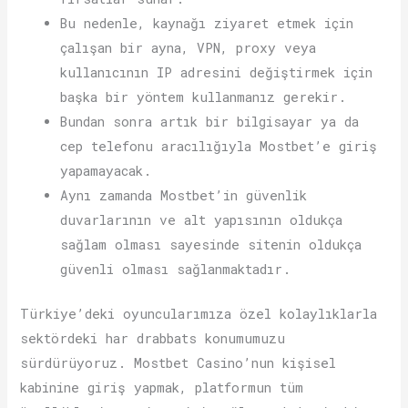
Bu nedenle, kaynağı ziyaret etmek için
çalışan bir ayna, VPN, proxy veya
kullanıcının IP adresini değiştirmek için
başka bir yöntem kullanmanız gerekir.
Bundan sonra artık bir bilgisayar ya da
cep telefonu aracılığıyla Mostbet’e giriş
yapamayacak.
Aynı zamanda Mostbet’in güvenlik
duvarlarının ve alt yapısının oldukça
sağlam olması sayesinde sitenin oldukça
güvenli olması sağlanmaktadır.
Türkiye’deki oyuncularımıza özel kolaylıklarla
sektördeki har drabbats konumumuzu
sürdürüyoruz. Mostbet Casino’nun kişisel
kabinine giriş yapmak, platformun tüm