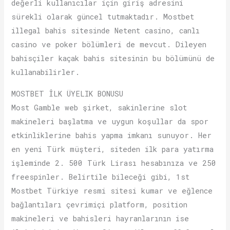
değerli kullanıcılar için giriş adresini
sürekli olarak güncel tutmaktadır. Mostbet
illegal bahis sitesinde Netent casino, canlı
casino ve poker bölümleri de mevcut. Dileyen
bahisçiler kaçak bahis sitesinin bu bölümünü de
kullanabilirler.
MOSTBET İLK ÜYELIK BONUSU
Most Gamble web şirket, sakinlerine slot
makineleri başlatma ve uygun koşullar da spor
etkinliklerine bahis yapma imkanı sunuyor. Her
en yeni Türk müşteri, siteden ilk para yatırma
işleminde 2. 500 Türk Lirası hesabınıza ve 250
freespinler. Belirtile bileceği gibi, 1st
Mostbet Türkiye resmi sitesi kumar ve eğlence
bağlantıları çevrimiçi platform, position
makineleri ve bahisleri hayranlarının ise