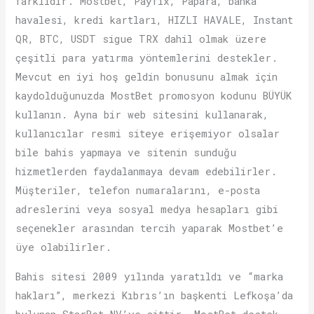
farklıdır. Mostbet, Payfix, Papara, banka
havalesi, kredi kartları, HIZLI HAVALE, Instant
QR, BTC, USDT sigue TRX dahil olmak üzere
çeşitli para yatırma yöntemlerini destekler.
Mevcut en iyi hoş geldin bonusunu almak için
kaydolduğunuzda MostBet promosyon kodunu BÜYÜK
kullanın. Ayna bir web sitesini kullanarak,
kullanıcılar resmi siteye erişemiyor olsalar
bile bahis yapmaya ve sitenin sunduğu
hizmetlerden faydalanmaya devam edebilirler.
Müşteriler, telefon numaralarını, e-posta
adreslerini veya sosyal medya hesapları gibi
seçenekler arasından tercih yaparak Mostbet’e
üye olabilirler.
Bahis sitesi 2009 yılında yaratıldı ve “marka
hakları”, merkezi Kıbrıs’ın başkenti Lefkoşa’da