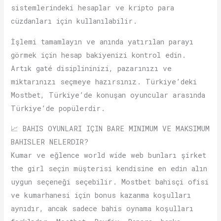
sistemlerindeki hesaplar ve kripto para
cüzdanları için kullanılabilir.
İşlemi tamamlayın ve anında yatırılan parayı
görmek için hesap bakiyenizi kontrol edin.
Artık gaté disiplininizi, pazarınızı ve
miktarınızı seçmeye hazırsınız. Türkiye’deki
Mostbet, Türkiye’de konuşan oyuncular arasında
Türkiye’de popülerdir.
📈 BAHIS OYUNLARI IÇIN BARE MINIMUM VE MAKSIMUM
BAHISLER NELERDIR?
Kumar ve eğlence world wide web bunları şirket
the girl seçin müşterisi kendisine en edin alın
uygun seçeneği seçebilir. Mostbet bahisçi ofisi
ve kumarhanesi için bonus kazanma koşulları
aynıdır, ancak sadece bahis oynama koşulları