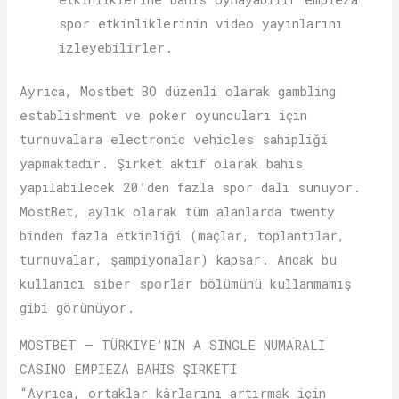
spor etkinliklerinin video yayınlarını
izleyebilirler.
Ayrıca, Mostbet BO düzenli olarak gambling
establishment ve poker oyuncuları için
turnuvalara electronic vehicles sahipliği
yapmaktadır. Şirket aktif olarak bahis
yapılabilecek 20’den fazla spor dalı sunuyor.
MostBet, aylık olarak tüm alanlarda twenty
binden fazla etkinliği (maçlar, toplantılar,
turnuvalar, şampiyonalar) kapsar. Ancak bu
kullanıcı siber sporlar bölümünü kullanmamış
gibi görünüyor.
MOSTBET – TÜRKIYE’NIN A SINGLE NUMARALI
CASINO EMPIEZA BAHIS ŞIRKETI
“Ayrıca, ortaklar kârlarını artırmak için