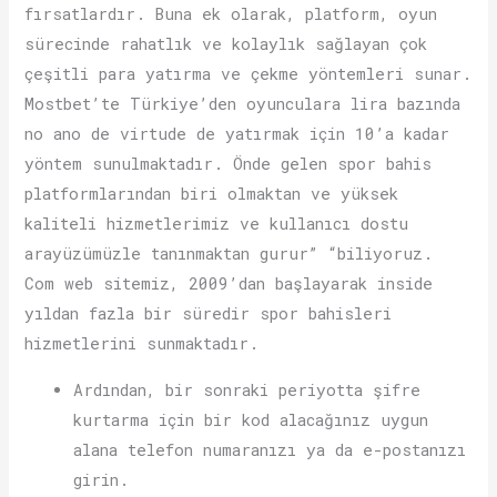
fırsatlardır. Buna ek olarak, platform, oyun
sürecinde rahatlık ve kolaylık sağlayan çok
çeşitli para yatırma ve çekme yöntemleri sunar.
Mostbet’te Türkiye’den oyunculara lira bazında
no ano de virtude de yatırmak için 10’a kadar
yöntem sunulmaktadır. Önde gelen spor bahis
platformlarından biri olmaktan ve yüksek
kaliteli hizmetlerimiz ve kullanıcı dostu
arayüzümüzle tanınmaktan gurur” “biliyoruz.
Com web sitemiz, 2009’dan başlayarak inside
yıldan fazla bir süredir spor bahisleri
hizmetlerini sunmaktadır.
Ardından, bir sonraki periyotta şifre
kurtarma için bir kod alacağınız uygun
alana telefon numaranızı ya da e-postanızı
girin.