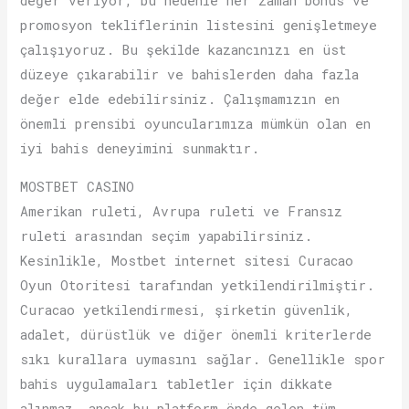
değer veriyor, bu nedenle her zaman bonus ve
promosyon tekliflerinin listesini genişletmeye
çalışıyoruz. Bu şekilde kazancınızı en üst
düzeye çıkarabilir ve bahislerden daha fazla
değer elde edebilirsiniz. Çalışmamızın en
önemli prensibi oyuncularımıza mümkün olan en
iyi bahis deneyimini sunmaktır.
MOSTBET CASINO
Amerikan ruleti, Avrupa ruleti ve Fransız
ruleti arasından seçim yapabilirsiniz.
Kesinlikle, Mostbet internet sitesi Curacao
Oyun Otoritesi tarafından yetkilendirilmiştir.
Curacao yetkilendirmesi, şirketin güvenlik,
adalet, dürüstlük ve diğer önemli kriterlerde
sıkı kurallara uymasını sağlar. Genellikle spor
bahis uygulamaları tabletler için dikkate
alınmaz, ancak bu platform önde gelen tüm