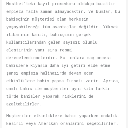
Mostbet’teki kayıt prosedürü oldukça basittir
empieza fazla zaman almayacaktır. Ve bunlar, bu
bahisçinin müşterisi olan herkesin
yaşayabileceği tüm avantajlar değildir. Yüksek
itibarının kanıtı, bahisçinin gerçek
kullanıcılarından gelen sayısız olumlu
eleştirinin yanı sıra resmi
derecelendirmelerdir. Bu, onlara maç öncesi
bahislere kıyasla daha iyi getiri elde etme
şansı empieza halihazırda devam eden
etkinliklere bahis yapma fırsatı verir. Ayrıca,
canlı bahis ile müşteriler aynı kita farklı
türde bahisler yaparak risklerini de
azaltabilirler.
Müşteriler etkinliklere bahis yaparken ondalık,
kesirli veya Amerikan oranlarını seçebilirler.