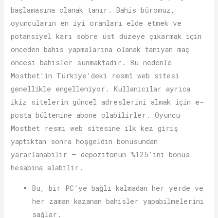
başlamasına olanak tanır. Bahis büromuz,
oyuncuların en iyi oranları elde etmek ve
potansiyel karı sobre üst düzeye çıkarmak için
önceden bahis yapmalarına olanak tanıyan maç
öncesi bahisler sunmaktadır. Bu nedenle
Mostbet’in Türkiye’deki resmî web sitesi
genellikle engelleniyor. Kullanıcılar ayrıca
ikiz sitelerin güncel adreslerini almak için e-
posta bültenine abone olabilirler. Oyuncu
Mostbet resmi web sitesine ilk kez giriş
yaptıktan sonra hoşgeldin bonusundan
yararlanabilir – depozitonun %125’ini bonus
hesabına alabilir.
Bu, bir PC’ye bağlı kalmadan her yerde ve
her zaman kazanan bahisler yapabilmelerini
sağlar.