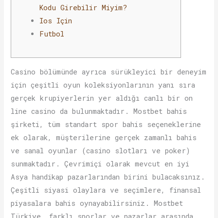
Kodu Girebilir Miyim?
Ios Için
Futbol
Casino bölümünde ayrıca sürükleyici bir deneyim
için çeşitli oyun koleksiyonlarının yanı sıra
gerçek krupiyerlerin yer aldığı canlı bir on
line casino da bulunmaktadır. Mostbet bahis
şirketi, tüm standart spor bahis seçeneklerine
ek olarak, müşterilerine gerçek zamanlı bahis
ve sanal oyunlar (casino slotları ve poker)
sunmaktadır. Çevrimiçi olarak mevcut en iyi
Asya handikap pazarlarından birini bulacaksınız.
Çeşitli siyasi olaylara ve seçimlere, finansal
piyasalara bahis oynayabilirsiniz. Mostbet
Türkiye, farklı sporlar ve pazarlar arasında