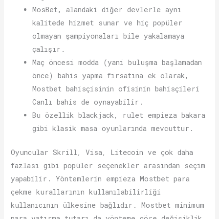
MosBet, alandaki diğer devlerle aynı
kalitede hizmet sunar ve hiç popüler
olmayan şampiyonaları bile yakalamaya
çalışır.
Maç öncesi modda (yani buluşma başlamadan
önce) bahis yapma fırsatına ek olarak,
Mostbet bahisçisinin ofisinin bahisçileri
Canlı bahis de oynayabilir.
Bu özellik blackjack, rulet empieza bakara
gibi klasik masa oyunlarında mevcuttur.
Oyuncular Skrill, Visa, Litecoin ve çok daha
fazlası gibi popüler seçenekler arasından seçim
yapabilir. Yöntemlerin empieza Mostbet para
çekme kurallarının kullanılabilirliği
kullanıcının ülkesine bağlıdır. Mostbet minimum
para yatırma tutarı da yönteme göre değişiklik