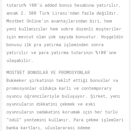
tutarın% 100’ü added bonus hesabına yatırılır,
ancak 2. 500 Türk Lirası’ndan fazla değildir.
Mostbet Online’ın avantajlarından biri, hem
yeni kullanıcılar hem sobre düzenli müşteriler
için mevcut olan çok sayıda bonustur. Hoşgeldin
bonusu ilk pra yatırma işleminden sonra
yatırılır ve para yatırma tutarının %100’üne
ulaşabilir.
MOSTBET BONUSLAR VE PROMOSYONLAR
Bukmeker şirkətinin teklif ettiği bonuslar və
promosyonlar oldukça karlı ve contemporary
oyuncu öğrencileriyle buluşuyor. Şirket, yeni
oyuncuların dikkatini çekmek ve eski
oyuncuların sadakatini korumak için her türlü
“ödül” yöntemini kullanır. Para çekme işlemleri
banka kartları, uluslararası ödeme