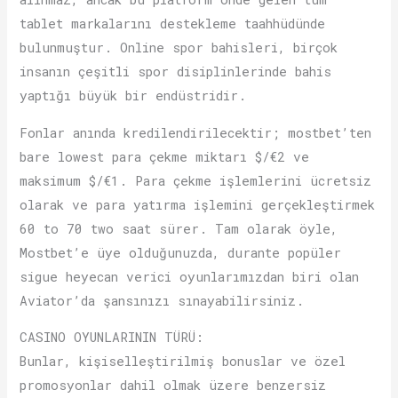
tablet markalarını destekleme taahhüdünde
bulunmuştur. Online spor bahisleri, birçok
insanın çeşitli spor disiplinlerinde bahis
yaptığı büyük bir endüstridir.
Fonlar anında kredilendirilecektir; mostbet’ten
bare lowest para çekme miktarı $/€2 ve
maksimum $/€1. Para çekme işlemlerini ücretsiz
olarak ve para yatırma işlemini gerçekleştirmek
60 to 70 two saat sürer. Tam olarak öyle,
Mostbet’e üye olduğunuzda, durante popüler
sigue heyecan verici oyunlarımızdan biri olan
Aviator’da şansınızı sınayabilirsiniz.
CASINO OYUNLARININ TÜRÜ:
Bunlar, kişiselleştirilmiş bonuslar ve özel
promosyonlar dahil olmak üzere benzersiz