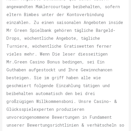
angewandten Maklercourtage beibehalten, sofern
eltern Bimbes unter der Kontoverbindung
einzahlen. Zu einen saisonalen Angeboten inside
Mr Green Spielbank gehören tägliche Bargeld-
Drops, wöchentliche Angebote, tägliche
Turniere, wöchentliche Gratiswetten ferner
vieles mehr. Wenn Die leser diesseitigen
Mr.Green Casino Bonus bedingen, sei Ein
Guthaben aufgestockt und Ihre Gewinnchancen
besteigen. Sie im griff haben alle wie
geschmiert folgende Einzahlung tätigen und
beibehalten automatisch den bei drei
großzügigen Willkommensboni. Unsre Casino- &
Glücksspielexperten produzieren
unvoreingenommene Bewertungen in Fundament
unserer Bewertungsrichtlinien & verhätscheln so