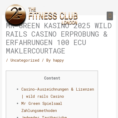
Skip
to
Me
content
PERSONAL TRAI
GROUP TRAIN
TRAIN YOUR CLIEN
GYM EQUIPMENT TRAINING PROGR
MR GREEN KASINO 2025 WILD
RAILS CASINO ERPROBUNG &
ERFAHRUNGEN 100 ECU
MAKLERCOURTAGE
/
Uncategorized
/ By
happy
Content
Casino-Auszeichnungen & Lizenzen
| wild rails Casino
Mr Green Spielsaal
Zahlungsmethoden
Jedweder Testberiche