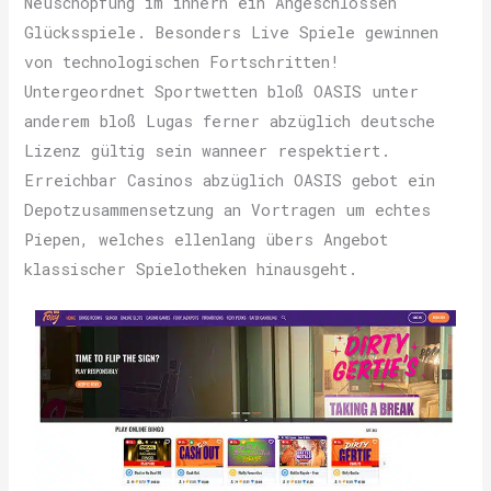
Neuschöpfung im innern ein Angeschlossen
Glücksspiele. Besonders Live Spiele gewinnen
von technologischen Fortschritten!
Untergeordnet Sportwetten bloß OASIS unter
anderem bloß Lugas ferner abzüglich deutsche
Lizenz gültig sein wanneer respektiert.
Erreichbar Casinos abzüglich OASIS gebot ein
Depotzusammensetzung an Vortragen um echtes
Piepen, welches ellenlang übers Angebot
klassischer Spielotheken hinausgeht.