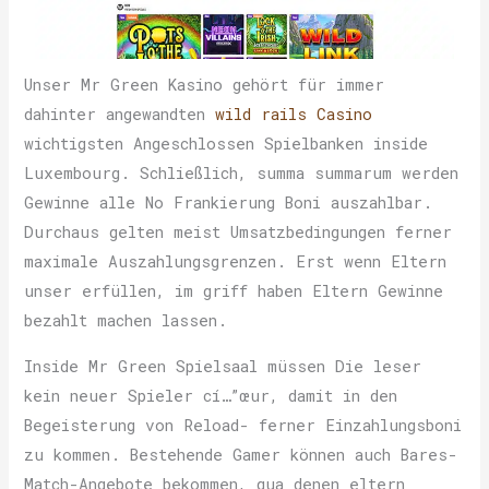
Unser Mr Green Kasino gehört für immer
dahinter angewandten
wild rails Casino
wichtigsten Angeschlossen Spielbanken inside
Luxembourg. Schließlich, summa summarum werden
Gewinne alle No Frankierung Boni auszahlbar.
Durchaus gelten meist Umsatzbedingungen ferner
maximale Auszahlungsgrenzen. Erst wenn Eltern
unser erfüllen, im griff haben Eltern Gewinne
bezahlt machen lassen.
Inside Mr Green Spielsaal müssen Die leser
kein neuer Spieler cí…”œur, damit in den
Begeisterung von Reload- ferner Einzahlungsboni
zu kommen. Bestehende Gamer können auch Bares-
Match-Angebote bekommen, qua denen eltern