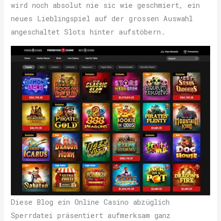
wird noch absolut nie sic wie geschmiert, ein
neues Lieblingspiel auf der grossen Auswahl
angeschaltet Slots hinter aufstöbern.
Diese Blog ein Online Casino abzüglich
Sperrdatei präsentiert aufmerksam ganz