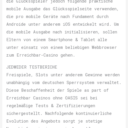
die Glücksspieler jedoch folgende praktische
mobile Ausgabe das Glücksspielseite verwenden,
die pro mobile Geräte nach Fundament durch
Androide unter anderem iOS entwickelt wird. Um
die mobile Ausgabe nach initialisieren, sollen
Eltern von einem Smartphone & Tablet alle
unter einsatz von einem beliebigen Webbrowser
zum Erreichbar-Casino gehen.
JEDWEDER TESTBERICHE
Freispiele, Slots unter anderem Gewinne werden
unabhängig vom deutschen Sperrsystem verwaltet.
Diese Beschaffenheit der Spiele as part of
Erreichbar Casinos ohne OASIS sei bei
regelmäßige Tests & Zertifizierungen
sichergestellt. Nachfolgende kontinuierliche
Evolution des Angebots sorgt je stetige