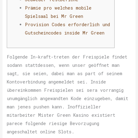
Prämie pro welches mobile
Spielsaal bei Mr Green
Provision Codes erforderlich und
Gutscheincodes inside Mr Green
Folgende In-kraft-treten der Freispiele findet
sodann stattdessen, wenn unser geöffnet man
sagt, sie seien, dabei man as part of seinem
Kontoverbindung angemeldet sei. Inside
übereinkommen Freispielen sei sera vorrangig
unumgänglich angewandten Kode einzugeben, damit
man jenes pushen kann.
Inoffizieller
mitarbeiter Mister Green Kasino existiert
parece folgende riesige Bevorzugung
angeschaltet online Slots.