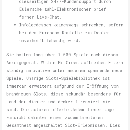
diesseitigen 24/7-Kundensupport durch
Eulersche zahl-Elektronischer brief
ferner Live-Chat.
Infolgedessen keineswegs schrecken, sofern
bei dem European Roulette ein Dealer
unverhofft lebendig wird.
Sie hatten lang über 1.000 Spiele nach diesem
Anzeigegerät. Within Mr Green auftreiben Eltern
ständig innovative unter anderem spannende neue
Spiele. Unsrige Slots-Spielebibliothek ist
immerdar erweitert aufgrund der Eröffnung von
brandneuen Slots, diese sekundär besonders für
Land der dichter und denker lizensiert sie
sind. Die autoren offerte Jedem dieser tage
Einsicht dahinter einer zudem breiteren
Gesamtheit angeschaltet Slot-Erlebnissen. Dies