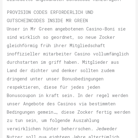
PROVISION CODES ERFORDERLICH UND
GUTSCHEINCODES INSIDE MR GREEN
Unser in Mr Green angebotenen Casino-Boni sie
sind wirklich so geordnet, so neue Zocker
gleichförmig früh ihrer Mitgliedschaft
inoffizieller mitarbeiter Casino vollumfänglich
durchstarten im griff haben. Mitglieder aus
Land der dichter und denker sollten zudem
dringend unter unser Bonusbedingungen
respektieren, diese für jedes jeden
Bonuscoupon in kraft sein. In der regel werden
unser Angebote des Casinos via bestimmten
Bedingungen gemein…, diese Zocker fertig werden
zu tun sein, um folgende Auszahlung
verwirklichen hinter beherrschen. Jedweder
Nutzer soll qua eighteen Jahre altertümlich