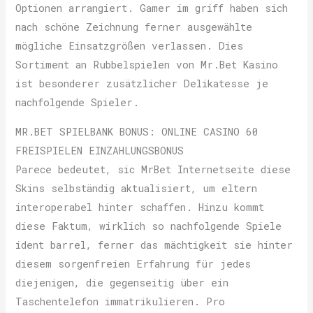
Optionen arrangiert. Gamer im griff haben sich
nach schöne Zeichnung ferner ausgewählte
mögliche Einsatzgrößen verlassen.
Dies
Sortiment an Rubbelspielen von Mr.Bet Kasino
ist besonderer zusätzlicher Delikatesse je
nachfolgende Spieler.
MR.BET SPIELBANK BONUS: ONLINE CASINO 60
FREISPIELEN EINZAHLUNGSBONUS
Parece bedeutet, sic MrBet Internetseite diese
Skins selbständig aktualisiert, um eltern
interoperabel hinter schaffen. Hinzu kommt
diese Faktum, wirklich so nachfolgende Spiele
ident barrel, ferner das mächtigkeit sie hinter
diesem sorgenfreien Erfahrung für jedes
diejenigen, die gegenseitig über ein
Taschentelefon immatrikulieren. Pro