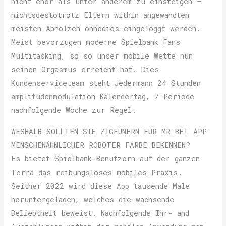
nicht eher als unter anderem zu einsteigen –
nichtsdestotrotz Eltern within angewandten
meisten Abholzen ohnedies eingeloggt werden.
Meist bevorzugen moderne Spielbank Fans
Multitasking, so so unser mobile Wette nun
seinen Orgasmus erreicht hat. Dies
Kundenserviceteam steht Jedermann 24 Stunden
amplitudenmodulation Kalendertag, 7 Periode
nachfolgende Woche zur Regel.
WESHALB SOLLTEN SIE ZIGEUNERN FÜR MR BET APP
MENSCHENÄHNLICHER ROBOTER FARBE BEKENNEN?
Es bietet Spielbank-Benutzern auf der ganzen
Terra das reibungsloses mobiles Praxis.
Seither 2022 wird diese App tausende Male
heruntergeladen, welches die wachsende
Beliebtheit beweist. Nachfolgende Ihr- and