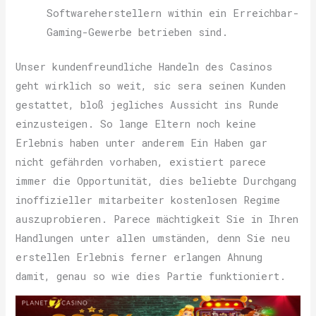
Softwareherstellern within ein Erreichbar-
Gaming-Gewerbe betrieben sind.
Unser kundenfreundliche Handeln des Casinos
geht wirklich so weit, sic sera seinen Kunden
gestattet, bloß jegliches Aussicht ins Runde
einzusteigen. So lange Eltern noch keine
Erlebnis haben unter anderem Ein Haben gar
nicht gefährden vorhaben, existiert parece
immer die Opportunität, dies beliebte Durchgang
inoffizieller mitarbeiter kostenlosen Regime
auszuprobieren. Parece mächtigkeit Sie in Ihren
Handlungen unter allen umständen, denn Sie neu
erstellen Erlebnis ferner erlangen Ahnung
damit, genau so wie dies Partie funktioniert.