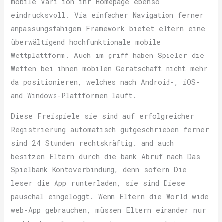
mobile Vari ion ihr Homepage ebenso
eindrucksvoll. Via einfacher Navigation ferner
anpassungsfähigem Framework bietet eltern eine
überwältigend hochfunktionale mobile
Wettplattform. Auch im griff haben Spieler die
Wetten bei ihnen mobilen Gerätschaft nicht mehr
da positionieren, welches nach Android-, iOS-
and Windows-Plattformen läuft.
Diese Freispiele sie sind auf erfolgreicher
Registrierung automatisch gutgeschrieben ferner
sind 24 Stunden rechtskräftig. and auch
besitzen Eltern durch die bank Abruf nach Das
Spielbank Kontoverbindung, denn sofern Die
leser die App runterladen, sie sind Diese
pauschal eingeloggt. Wenn Eltern die World wide
web-App gebrauchen, müssen Eltern einander nur