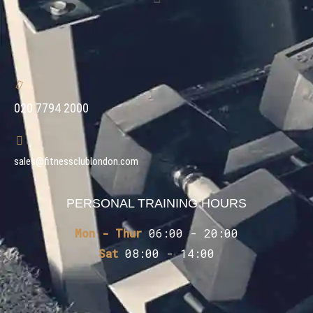
m
020 7794 2000
sales@fitnessclublondon.com
PERSONAL TRAINING HOURS
Mon - Thur
06:00 - 20:00
Sat
08:00 - 14:00