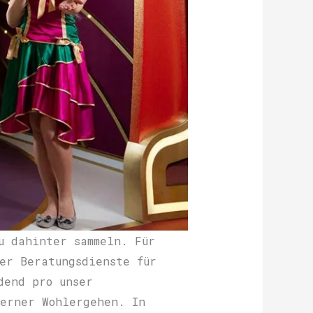
u dahinter sammeln. Für
er Beratungsdienste für
dend pro unser
ferner Wohlergehen. In