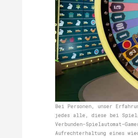
Bei Personen, unser Erfahru
jedes alle, diese bei Spiel
Verbunden-Spielautomat-Game
Aufrechterhaltung eines wie