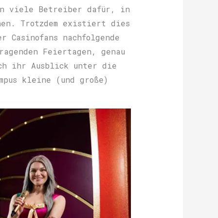
rn viele Betreiber dafür, in
hen. Trotzdem existiert dies
er Casinofans nachfolgende
sragenden Feiertagen, genau
ch ihr Ausblick unter die
mpus kleine (und große)