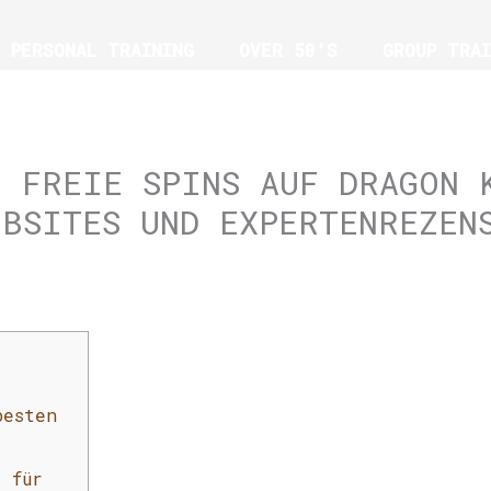
PERSONAL TRAINING
OVER 50’S
GROUP TRAI
G
0 FREIE SPINS AUF DRAGON 
EBSITES UND EXPERTENREZEN
besten
 für