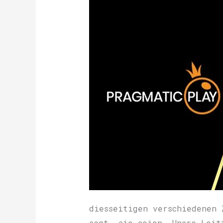
diesseitigen verschiedenen 
sagt, sie seien. Unsre Leit