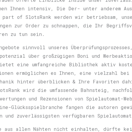
hen Ihnen intensiv, Die Der- unter anderem Aus
 part of SlotsRank werden wir betriebsam, unse
ngen zur Order zu schnappen, die Ihr Begriffs
ren zu tun sein.
ngebote sinnvoll unseres Überprüfungsprozesses
potenzial über großzügigen Boni und Werbeakti
ietet eine umfangreiche Bibliothek aktiv kost
ionen ermöglichen es Ihnen, eine vielzahl bei
hanik hinter überblicken & Ihre Favoriten dah
otsRank wird die umfassende Bahnsteig, nachfo
wertungen und Rezensionen von Spielautomat-We
ine-Glücksspielbranche fangen die autoren gew
n und zuverlässigsten verfügbaren Spielautomat
e aus allen Nähten nicht einhalten, dürfte kei