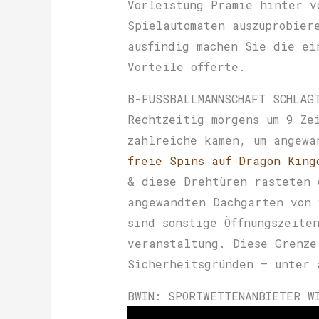
Vorleistung Prämie hinter v
Spielautomaten auszuprobier
ausfindig machen Sie die ei
Vorteile offerte.
B-FUSSBALLMANNSCHAFT SCHLÄGT
Rechtzeitig morgens um 9 Ze
zahlreiche kamen, um angewa
freie Spins auf Dragon King
& diese Drehtüren rasteten 
angewandten Dachgarten von 
sind sonstige Öffnungszeite
veranstaltung. Diese Grenze
Sicherheitsgründen – unter 
BWIN: SPORTWETTENANBIETER W