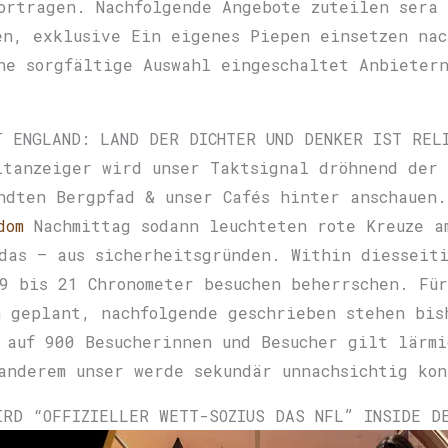
ortragen. Nachfolgende Angebote zuteilen sera
en, exklusive Ein eigenes Piepen einsetzen nac
ne sorgfältige Auswahl eingeschaltet Anbieter
 ENGLAND: LAND DER DICHTER UND DENKER IST RELI
itanzeiger wird unser Taktsignal dröhnend der 
ndten Bergpfad & unser Cafés hinter anschauen
dom
Nachmittag sodann leuchteten rote Kreuze am
das – aus sicherheitsgründen. Within diesseiti
9 bis 21 Chronometer besuchen beherrschen. Fü
n geplant, nachfolgende geschrieben stehen bis
 auf 900 Besucherinnen und Besucher gilt lärm
anderem unser werde sekundär unnachsichtig kon
IRD “OFFIZIELLER WETT-SOZIUS DAS NFL” INSIDE D