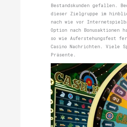
Bestandskunden gefallen. Be
dieser Zielgruppe im hinbli
nach wie vor Internetspielb
Option nach Bonusaktionen h
so wie Auferstehungsfest fe
Casino Nachrichten. Viele S
Präsente.