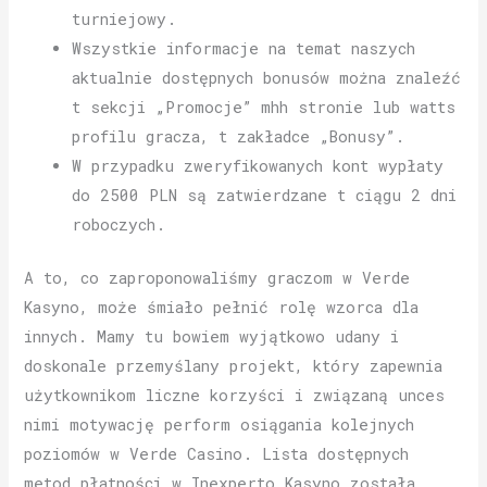
turniejowy.
Wszystkie informacje na temat naszych
aktualnie dostępnych bonusów można znaleźć
t sekcji „Promocje” mhh stronie lub watts
profilu gracza, t zakładce „Bonusy”.
W przypadku zweryfikowanych kont wypłaty
do 2500 PLN są zatwierdzane t ciągu 2 dni
roboczych.
A to, co zaproponowaliśmy graczom w Verde
Kasyno, może śmiało pełnić rolę wzorca dla
innych. Mamy tu bowiem wyjątkowo udany i
doskonale przemyślany projekt, który zapewnia
użytkownikom liczne korzyści i związaną unces
nimi motywację perform osiągania kolejnych
poziomów w Verde Casino. Lista dostępnych
metod płatności w Inexperto Kasyno została