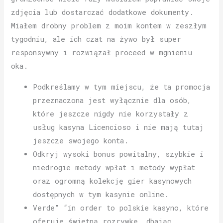
zdjęcia lub dostarczać dodatkowe dokumenty.
Miałem drobny problem z moim kontem w zeszłym
tygodniu, ale ich czat na żywo był super
responsywny i rozwiązał proceed w mgnieniu
oka.
Podkreślamy w tym miejscu, że ta promocja
przeznaczona jest wyłącznie dla osób,
które jeszcze nigdy nie korzystały z
usług kasyna Licencioso i nie mają tutaj
jeszcze swojego konta.
Odkryj wysoki bonus powitalny, szybkie i
niedrogie metody wpłat i metody wypłat
oraz ogromną kolekcję gier kasynowych
dostępnych w tym kasynie online.
Verde” “in order to polskie kasyno, które
oferuje świetną rozrywkę, dbając