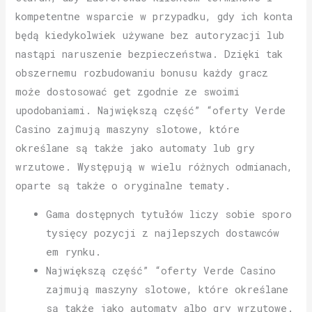
kompetentne wsparcie w przypadku, gdy ich konta
będą kiedykolwiek używane bez autoryzacji lub
nastąpi naruszenie bezpieczeństwa. Dzięki tak
obszernemu rozbudowaniu bonusu każdy gracz
może dostosować get zgodnie ze swoimi
upodobaniami. Największą część” “oferty Verde
Casino zajmują maszyny slotowe, które
określane są także jako automaty lub gry
wrzutowe. Występują w wielu różnych odmianach,
oparte są także o oryginalne tematy.
Gama dostępnych tytułów liczy sobie sporo
tysięcy pozycji z najlepszych dostawców
em rynku.
Największą część” “oferty Verde Casino
zajmują maszyny slotowe, które określane
są także jako automaty albo gry wrzutowe.