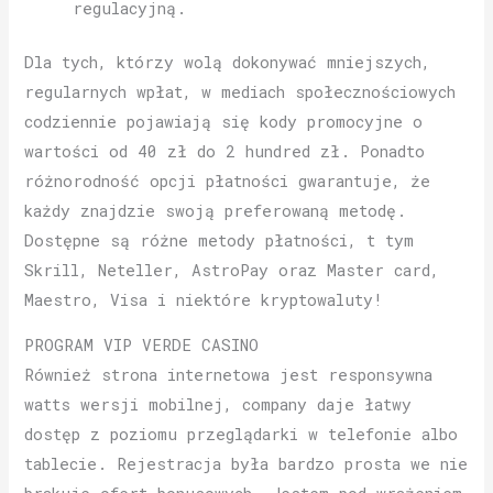
regulacyjną.
Dla tych, którzy wolą dokonywać mniejszych,
regularnych wpłat, w mediach społecznościowych
codziennie pojawiają się kody promocyjne o
wartości od 40 zł do 2 hundred zł. Ponadto
różnorodność opcji płatności gwarantuje, że
każdy znajdzie swoją preferowaną metodę.
Dostępne są różne metody płatności, t tym
Skrill, Neteller, AstroPay oraz Master card,
Maestro, Visa i niektóre kryptowaluty!
PROGRAM VIP VERDE CASINO
Również strona internetowa jest responsywna
watts wersji mobilnej, company daje łatwy
dostęp z poziomu przeglądarki w telefonie albo
tablecie. Rejestracja była bardzo prosta we nie