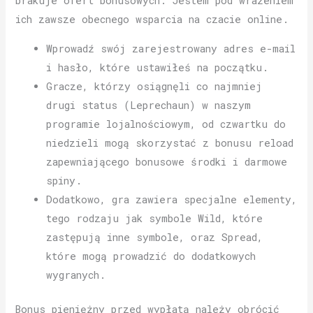
brakuje ofert bonusowych. Jestem pod wrażeniem
ich zawsze obecnego wsparcia na czacie online.
Wprowadź swój zarejestrowany adres e-mail
i hasło, które ustawiłeś na początku.
Gracze, którzy osiągnęli co najmniej
drugi status (Leprechaun) w naszym
programie lojalnościowym, od czwartku do
niedzieli mogą skorzystać z bonusu reload
zapewniającego bonusowe środki i darmowe
spiny.
Dodatkowo, gra zawiera specjalne elementy,
tego rodzaju jak symbole Wild, które
zastępują inne symbole, oraz Spread,
które mogą prowadzić do dodatkowych
wygranych.
Bonus pieniężny przed wypłatą należy obrócić