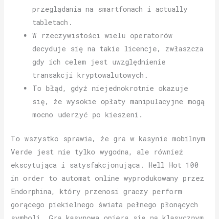
przeglądania na smartfonach i actually
tabletach.
W rzeczywistości wielu operatorów
decyduje się na takie licencje, zwłaszcza
gdy ich celem jest uwzględnienie
transakcji kryptowalutowych.
To błąd, gdyż niejednokrotnie okazuje
się, że wysokie opłaty manipulacyjne mogą
mocno uderzyć po kieszeni.
To wszystko sprawia, że gra w kasynie mobilnym
Verde jest nie tylko wygodna, ale również
ekscytująca i satysfakcjonująca. Hell Hot 100
in order to automat online wyprodukowany przez
Endorphina, który przenosi graczy perform
gorącego piekielnego świata pełnego płonących
symboli. Gra kasynowa opiera się na klasycznym