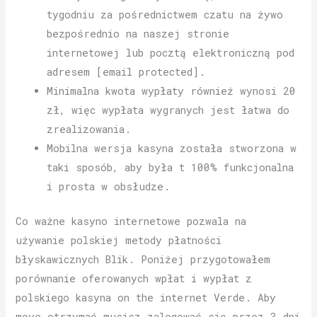
tygodniu za pośrednictwem czatu na żywo
bezpośrednio na naszej stronie
internetowej lub pocztą elektroniczną pod
adresem [email protected].
Minimalna kwota wypłaty również wynosi 20
zł, więc wypłata wygranych jest łatwa do
zrealizowania.
Mobilna wersja kasyna została stworzona w
taki sposób, aby była t 100% funkcjonalna
i prosta w obsłudze.
Co ważne kasyno internetowe pozwala na
używanie polskiej metody płatności
błyskawicznych Blik. Poniżej przygotowałem
porównanie oferowanych wpłat i wypłat z
polskiego kasyna on the internet Verde. Aby
move otrzymać musisz zalogować się przez 3 dni