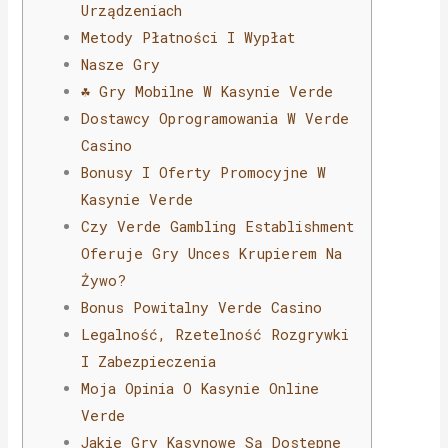
Urządzeniach
Metody Płatności I Wypłat
Nasze Gry
☘️ Gry Mobilne W Kasynie Verde
Dostawcy Oprogramowania W Verde
Casino
Bonusy I Oferty Promocyjne W
Kasynie Verde
Czy Verde Gambling Establishment
Oferuje Gry Unces Krupierem Na
Żywo?
Bonus Powitalny Verde Casino
Legalność, Rzetelność Rozgrywki
I Zabezpieczenia
Moja Opinia O Kasynie Online
Verde
Jakie Gry Kasynowe Są Dostępne