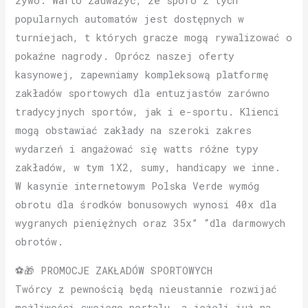
żywo. Warto zauważyć, że sporo z tych
popularnych automatów jest dostępnych w
turniejach, t których gracze mogą rywalizować o
pokaźne nagrody. Oprócz naszej oferty
kasynowej, zapewniamy kompleksową platformę
zakładów sportowych dla entuzjastów zarówno
tradycyjnych sportów, jak i e-sportu. Klienci
mogą obstawiać zakłady na szeroki zakres
wydarzeń i angażować się watts różne typy
zakładów, w tym 1X2, sumy, handicapy we inne.
W kasynie internetowym Polska Verde wymóg
obrotu dla środków bonusowych wynosi 40x dla
wygranych pieniężnych oraz 35x” “dla darmowych
obrotów.
⚽️🎁 PROMOCJE ZAKŁADÓW SPORTOWYCH
Twórcy z pewnością będą nieustannie rozwijać
możliwości swojego portalu, a jeżeli już na