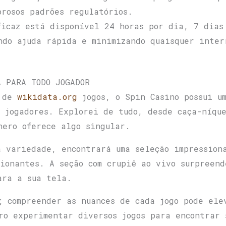
orosos padrões regulatórios.
ficaz está disponível 24 horas por dia, 7 dias
ndo ajuda rápida e minimizando quaisquer inter
A PARA TODO JOGADOR
s de
wikidata.org
jogos, o Spin Casino possui um
e jogadores. Explorei de tudo, desde caça-níque
nero oferece algo singular.
a variedade, encontrará uma seleção impression
cionantes. A seção com crupiê ao vivo surpreend
ara a sua tela.
; compreender as nuances de cada jogo pode ele
ro experimentar diversos jogos para encontrar 