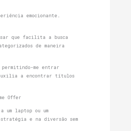
periência emocionante.
usar que facilita a busca
ategorizados de maneira
 permitindo-me entrar
auxilia a encontrar títulos
ja um laptop ou um
estratégia e na diversão sem