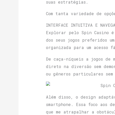
suas estratégias.
Com tanta variedade de opçõ
INTERFACE INTUITIVA E NAVEG
Explorar pelo Spin Casino é
dos seus jogos preferidos u
organizada para um acesso f
De caça-níqueis a jogos de 
direto na diversão sem demo
ou gêneros particulares sem
Além disso, o design adaptá
smartphone. Essa foco aos d
que me atrapalhar a obstácu