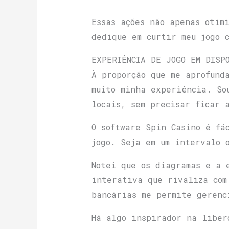
Essas ações não apenas otim
dedique em curtir meu jogo 
EXPERIÊNCIA DE JOGO EM DISP
À proporção que me aprofund
muito minha experiência. So
locais, sem precisar ficar 
O software Spin Casino é fá
jogo. Seja em um intervalo 
Notei que os diagramas e a 
interativa que rivaliza com
bancárias me permite gerenc
Há algo inspirador na liber