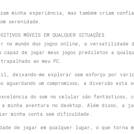
izam minha experiência, mas também criam confi
com serenidade.
OSITIVOS MÓVEIS EM QUALQUER SITUAÇÕES
ar no mundo dos jogos online, a versatilidade d
u capaz de jogar meus jogos prediletos a qualq
atrapalhado ao meu PC.
cil, deixando-me explorar sem esforço por vári
ou aguardando um compromisso, a diversão está s
excelência do som no celular são fantásticos, c
 a minha aventura no desktop. Além disso, a ju
iar minha conta sem dificuldade.
dade de jogar em qualquer lugar, o que torna m