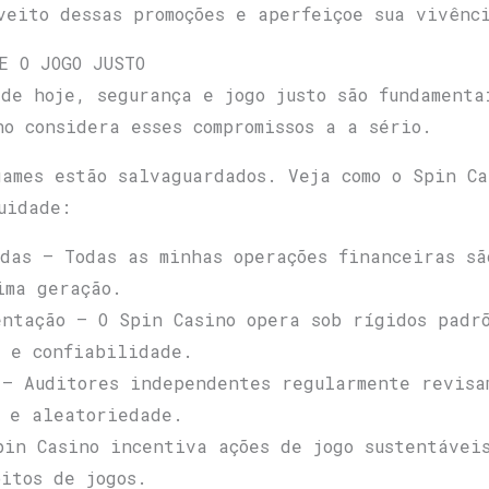
veito dessas promoções e aperfeiçoe sua vivênc
E O JOGO JUSTO
 de hoje, segurança e jogo justo são fundamenta
no considera esses compromissos a a sério.
games estão salvaguardados. Veja como o Spin C
uidade:
adas – Todas as minhas operações financeiras sã
ima geração.
entação – O Spin Casino opera sob rígidos padr
o e confiabilidade.
 – Auditores independentes regularmente revisa
s e aleatoriedade.
pin Casino incentiva ações de jogo sustentávei
bitos de jogos.