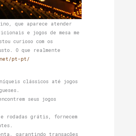
sino, que aparece atender
dicionais e jogos de mesa me
tou curioso com os
usto. O que realmente
net/pt-pt/
níqueis clássicos até jogos
gueses.
encontrem seus jogos
 e rodadas grátis, fornecem
ntes.
onta, garantindo transações