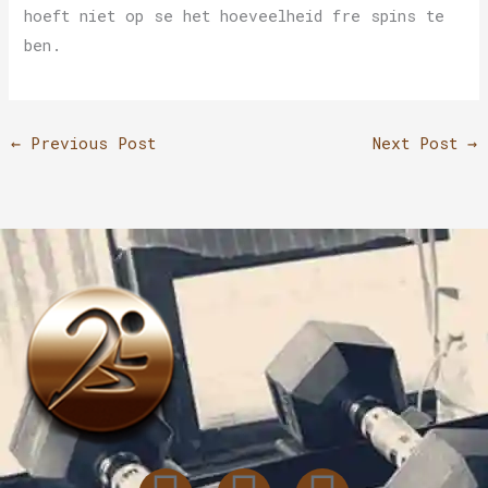
hoeft niet op se het hoeveelheid fre spins te
ben.
←
Previous Post
Next Post
→