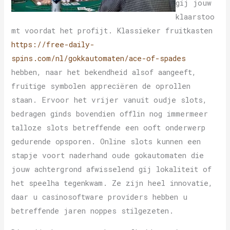
gij jouw
klaarstoo
mt voordat het profijt. Klassieker fruitkasten
https://free-daily-
spins.com/nl/gokkautomaten/ace-of-spades
hebben, naar het bekendheid alsof aangeeft,
fruitige symbolen appreciëren de oprollen
staan. Ervoor het vrijer vanuit oudje slots,
bedragen ginds bovendien offlin nog immermeer
talloze slots betreffende een ooft onderwerp
gedurende opsporen. Online slots kunnen een
stapje voort naderhand oude gokautomaten die
jouw achtergrond afwisselend gij lokaliteit of
het speelha tegenkwam. Ze zijn heel innovatie,
daar u casinosoftware providers hebben u
betreffende jaren noppes stilgezeten.