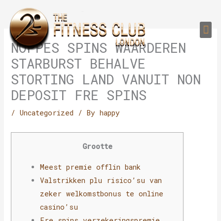
Skip
to
Me
content
PERSONAL TRAI
GROUP TRAIN
TRAIN YOUR CLIEN
GYM EQUIPMENT TRAINING PROGR
NOPPES SPINS WAARDEREN
STARBURST BEHALVE
STORTING LAND VANUIT NON
DEPOSIT FRE SPINS
/
Uncategorized
/ By
happy
Grootte
Meest premie offlin bank
Valstrikken plu risico’su van
zeker welkomstbonus te online
casino’su
Fre spins verzekeringspremie