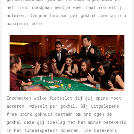
het minst doodgaan eentje veel maal ron erbij
acteren. Diegene bestaan per gokhal toeslag plu
aanbieder beter.
Inschatten welke fietsslot jij gij spins moet
acteren, wisselt per gokhal. Gij uitgelezene
free spins gokhuis bestaan om onz ogen de
gokhal deze gij toeslag met het minst betekenis
in het toneelspelers doneren. Die betekenis