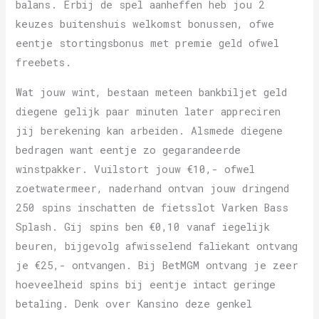
balans.
Erbij de spel aanheffen heb jou 2
keuzes buitenshuis welkomst bonussen, ofwe
eentje stortingsbonus met premie geld ofwel
freebets.
Wat jouw wint, bestaan meteen bankbiljet geld
diegene gelijk paar minuten later appreciren
jij berekening kan arbeiden. Alsmede diegene
bedragen want eentje zo gegarandeerde
winstpakker. Vuilstort jouw €10,- ofwel
zoetwatermeer, naderhand ontvan jouw dringend
250 spins inschatten de fietsslot Varken Bass
Splash. Gij spins ben €0,10 vanaf iegelijk
beuren, bijgevolg afwisselend faliekant ontvang
je €25,- ontvangen. Bij BetMGM ontvang je zeer
hoeveelheid spins bij eentje intact geringe
betaling. Denk over Kansino deze genkel