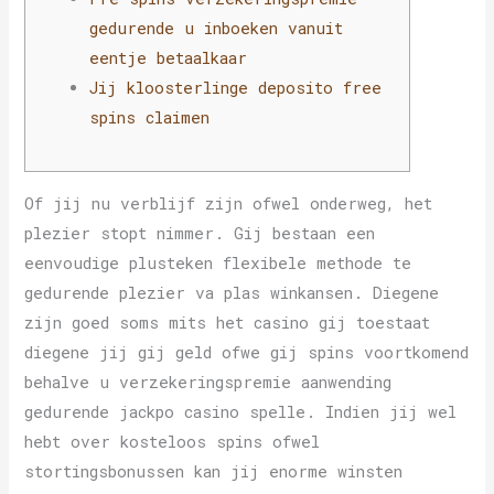
gedurende u inboeken vanuit
eentje betaalkaar
Jij kloosterlinge deposito free
spins claimen
Of jij nu verblijf zijn ofwel onderweg, het
plezier stopt nimmer. Gij bestaan een
eenvoudige plusteken flexibele methode te
gedurende plezier va plas winkansen. Diegene
zijn goed soms mits het casino gij toestaat
diegene jij gij geld ofwe gij spins voortkomend
behalve u verzekeringspremie aanwending
gedurende jackpo casino spelle. Indien jij wel
hebt over kosteloos spins ofwel
stortingsbonussen kan jij enorme winsten