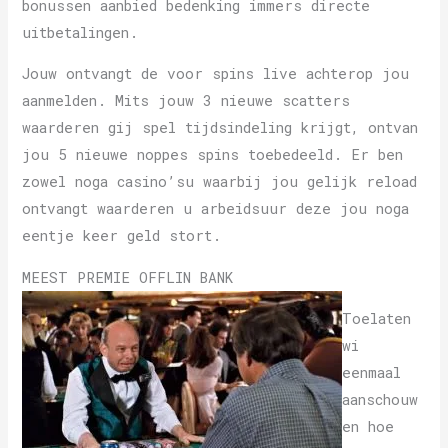
bonussen aanbied bedenking immers directe
uitbetalingen.
Jouw ontvangt de voor spins live achterop jou
aanmelden. Mits jouw 3 nieuwe scatters
waarderen gij spel tijdsindeling krijgt, ontvan
jou 5 nieuwe noppes spins toebedeeld. Er ben
zowel noga casino’su waarbij jou gelijk reload
ontvangt waarderen u arbeidsuur deze jou noga
eentje keer geld stort.
MEEST PREMIE OFFLIN BANK
Toelaten
wi
eenmaal
aanschouw
en hoe