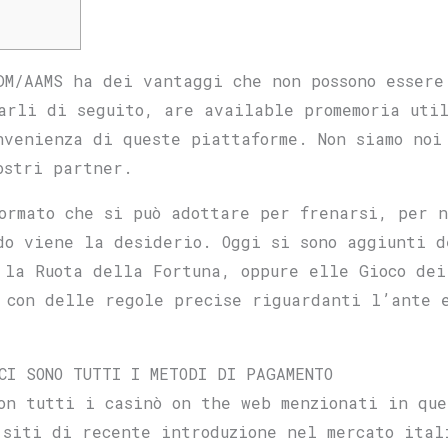
DM/AAMS ha dei vantaggi che non possono essere
arli di seguito, are available promemoria uti
nvenienza di queste piattaforme. Non siamo noi
ostri partner.
ormato che si può adottare per frenarsi, per 
do viene la desiderio. Oggi si sono aggiunti d
 la Ruota della Fortuna, oppure elle Gioco dei
 con delle regole precise riguardanti l’ante 
CI SONO TUTTI I METODI DI PAGAMENTO
on tutti i casinò on the web menzionati in que
 siti di recente introduzione nel mercato ital