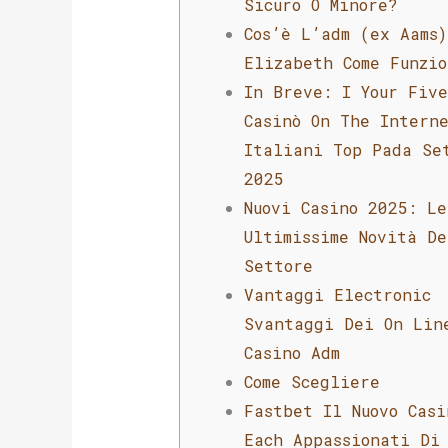
Sicuro O Minore?
Cos’è L’adm (ex Aams)
Elizabeth Come Funzio
In Breve: I Your Five
Casinò On The Intern
Italiani Top Pada Se
2025
Nuovi Casino 2025: Le
Ultimissime Novità De
Settore
Vantaggi Electronic
Svantaggi Dei On Lin
Casino Adm
Come Scegliere
Fastbet Il Nuovo Casi
Each Appassionati Di