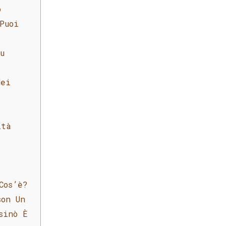
o
Puoi
u
Nei
ità
Cos’è?
son Un
sinò È