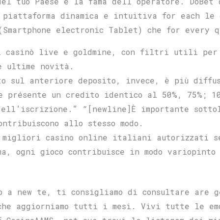
del tuo Paese e la fama dell’operatore. DoBet 
 piattaforma dinamica e intuitiva for each le 
(Smartphone electronic Tablet) che for every q
i casinò live e goldmine, con filtri utili per
e ultime novità.
to sul anteriore deposito, invece, è più diffu
e présente un credito identico al 50%, 75%; 1
dell’iscrizione.” “[newline]È importante sotto
ontribuiscono allo stesso modo.
 migliori casino online italiani autorizzati s
ma, ogni gioco contribuisce in modo variopinto
o a new te, ti consigliamo di consultare are 
che aggiorniamo tutti i mesi. Vivi tutte le em