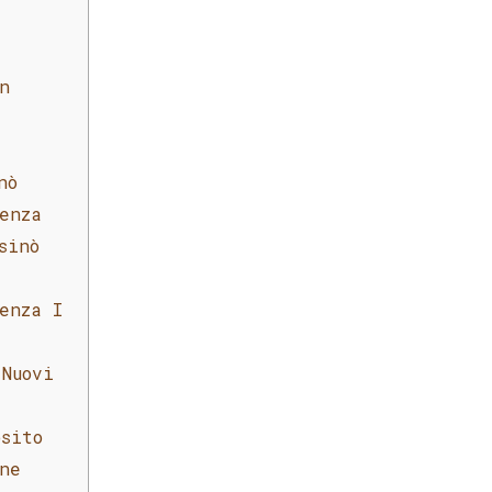
n
nò
enza
sinò
enza I
 Nuovi
sito
ne