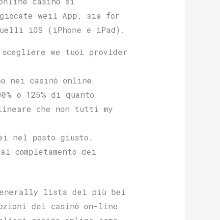
online casino si
giocate weil App, sia for
uelli iOS (iPhone e iPad).
 scegliere we tuoi provider
so nei casinò online
00% o 125% di quanto
lineare che non tutti my
ei nel posto giusto.
 al completamento dei
generally lista dei più bei
ozioni dei casinò on-line