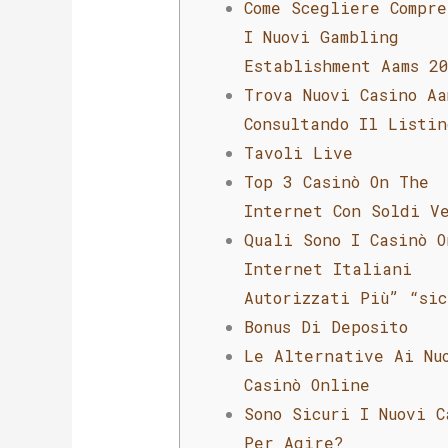
Come Scegliere Compre
I Nuovi Gambling
Establishment Aams 2
Trova Nuovi Casino Aa
Consultando Il Listin
Tavoli Live
Top 3 Casinò On The
Internet Con Soldi V
Quali Sono I Casinò O
Internet Italiani
Autorizzati Più” “sic
Bonus Di Deposito
Le Alternative Ai Nu
Casinò Online
Sono Sicuri I Nuovi C
Per Agire?