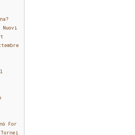
na?
 Nuovi
et
ttembre
l
e
nò For
 Tornei