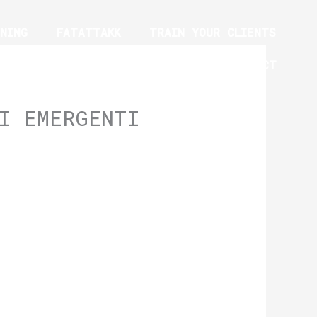
NING
FATATTAKK
TRAIN YOUR CLIENTS
YM EQUIPMENT TRAINING PROGRAM
CONTACT
I EMERGENTI