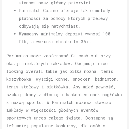
stanowi nasz główny priorytet.
Parimatch Casino oferuje takie metody
płatności za pomocy których przelewy
odbywają się natychmiast.
Wymagany minimalny depozyt wynosi 100
PLN, a warunki obrotu to 35x.
Parimatch może zaoferować Ci cash-out przy
okazji niektórych zakładów. Obejmuje nice
looking overall takie jak piłka nożna, tenis,
koszykówka, wyścigi konne, snooker, badminton,
tenis stołowy i siatkówka. Aby mieć pewność,
szukaj ikony z dłonią i banknotem obok nagłówka
z nazwą sportu. W Parimatch możesz stawiać
zakłady w większości głośnych eventów
sportowych unces całego świata. Dostępne są
też mniej popularne konkursy, dla osób o