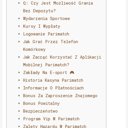
Q: Czy Jest Możliwość Grania
Bez Depozytu?
Wydarzenia Sportowe
Kursy I Wypłaty
Logowanie Parimatch
Jak Grać Przez Telefon
Komórkowy
Jak Zacząć Korzystać Z Aplikacji
Mobilnej Parimatch?
Zakłady Na E-sport 🎮
Historia Kasyna Parimatch
Informacje O Płatnościach
Bonus Za Zaproszenie Znajomego
Bonus Powitalny
Bezpieczeństwo
Program Vip W Parimatch
Zalety Hazardu W Parimatch