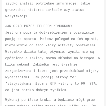
szybko znaleźć potrzebne informacje, takie
grunzochse historia zakładów czy status
weryfikacji.
JAK GRAĆ PRZEZ TELEFON KOMÓRKOWY
Jest ona poparta doświadczeniem i oczywiście
pasją do sportu. Możesz polegać na ich opinii,
niezależnie od tego który activity obstawiasz.
Wszystko działa tutaj płynnie, wyniki nie są
opóźnione a zakłady można składać na bieżąco, w
kilka sekund. Zakładka jest świetnie
zorganizowana i łatwo jest przeskakiwać między
wydarzeniami. Jak podają strony ze”
“statystykami, łączne RTP witryny to 99, 81%,
co jest bardzo dobrym wynikiem.
Wykonaj poniższe kroki, a będziesz mógł grać
watts pokera online watts ciągu kilku sek. Do