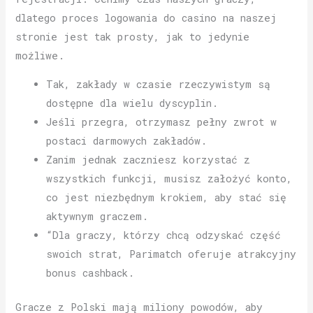
dlatego proces logowania do casino na naszej
stronie jest tak prosty, jak to jedynie
możliwe.
Tak, zakłady w czasie rzeczywistym są
dostępne dla wielu dyscyplin.
Jeśli przegra, otrzymasz pełny zwrot w
postaci darmowych zakładów.
Zanim jednak zaczniesz korzystać z
wszystkich funkcji, musisz założyć konto,
co jest niezbędnym krokiem, aby stać się
aktywnym graczem.
“Dla graczy, którzy chcą odzyskać część
swoich strat, Parimatch oferuje atrakcyjny
bonus cashback.
Gracze z Polski mają miliony powodów, aby