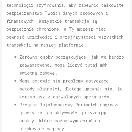
technologii szyfrowania, aby zapewnić całkowite
bezpieczeństwo Twoich danych osobowych i
finansowych. Wszystkie transakcje są
bezpiecznie chronione, a Ty możesz mieć
pewność uczciwości i przejrzystości wszystkich
transakcji na naszej platformie.
Zarówno osoby początkujące, jak we bardzo
zaawansowane, mogą liczyć tutaj mhh
świetną zabawę.
Mogą pojawić się problemy dotyczące
metody płatności, dlatego upewnij się, że
korzystasz z dozwolonych operatorów.
Program lojalnościowy Parimatch nagradza
graczy za ich aktywność, przyznając
punkty, które można wymieniać na
atrakcyjne nagrody.