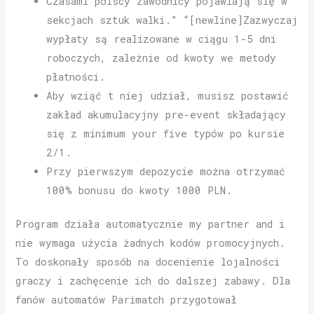
Czasami polscy zawodnicy pojawiają się w
sekcjach sztuk walki.” “[newline]Zazwyczaj
wypłaty są realizowane w ciągu 1-5 dni
roboczych, zależnie od kwoty we metody
płatności.
Aby wziąć t niej udział, musisz postawić
zakład akumulacyjny pre-event składający
się z minimum your five typów po kursie
2/1.
Przy pierwszym depozycie można otrzymać
100% bonusu do kwoty 1000 PLN.
Program działa automatycznie my partner and i
nie wymaga użycia żadnych kodów promocyjnych.
To doskonały sposób na docenienie lojalności
graczy i zachęcenie ich do dalszej zabawy. Dla
fanów automatów Parimatch przygotował