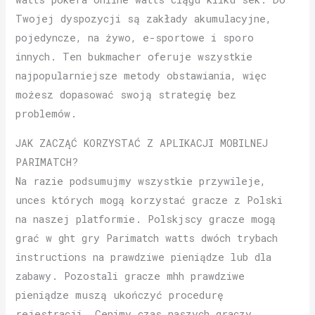
Twojej dyspozycji są zakłady akumulacyjne,
pojedyncze, na żywo, e-sportowe i sporo
innych. Ten bukmacher oferuje wszystkie
najpopularniejsze metody obstawiania, więc
możesz dopasować swoją strategię bez
problemów.
JAK ZACZĄĆ KORZYSTAĆ Z APLIKACJI MOBILNEJ
PARIMATCH?
Na razie podsumujmy wszystkie przywileje,
unces których mogą korzystać gracze z Polski
na naszej platformie. Polskjscy gracze mogą
grać w ght gry Parimatch watts dwóch trybach
instructions na prawdziwe pieniądze lub dla
zabawy. Pozostali gracze mhh prawdziwe
pieniądze muszą ukończyć procedurę
rejestracji. Cenimy czas naszych graczy,