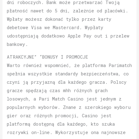
dni roboczych. Bank może przetwarzać Twoją
płatność nawet do 5 dni, zależnie od placówki.
Wpłaty możesz dokonać tylko przez karty
debetowe Visa we Mastercard. Wypłaty
udostępniają dodatkowo Apple Pay out i przelew
bankowy.
ATRAKCYJNE” “BONUSY I PROMOCJE
Warto również wspomnieć, że platforma Parimatch
spełnia wszystkie standardy bezpieczeństwa, co
czyni ją przyjazną dla każdego gracza. Polscy
gracze spędzają czas mhh różnych grach
losowych, a Pari Match Casino jest jednym z
popularnych wyborów. Znane z szerokiego wyboru
gier oraz różnych promocji, Casino jest
platformą dostępną dla każdego, kto szuka
rozrywki on-line. Wykorzystuje ona najnowsze