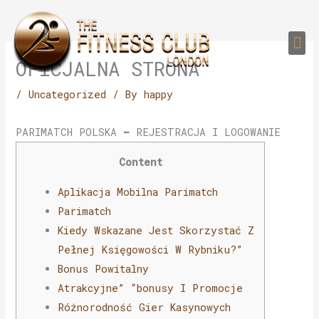
Skip
to
Me
content
PERSONAL TRAI
GROUP TRAIN
TRAIN YOUR CLIEN
GYM EQUIPMENT TRAINING PROGR
OFICJALNA STRONA
/
Uncategorized
/ By
happy
PARIMATCH POLSKA ⬅️ REJESTRACJA I LOGOWANIE
Content
Aplikacja Mobilna Parimatch
Parimatch
Kiedy Wskazane Jest Skorzystać Z
Pełnej Księgowości W Rybniku?”
Bonus Powitalny
Atrakcyjne” “bonusy I Promocje
Różnorodność Gier Kasynowych