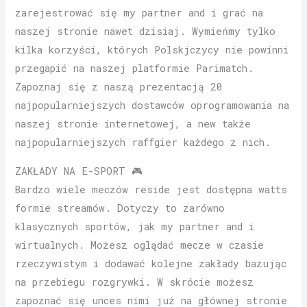
zarejestrować się my partner and i grać na
naszej stronie nawet dzisiaj. Wymieńmy tylko
kilka korzyści, których Polskjczycy nie powinni
przegapić na naszej platformie Parimatch.
Zapoznaj się z naszą prezentacją 20
najpopularniejszych dostawców oprogramowania na
naszej stronie internetowej, a new także
najpopularniejszych raffgier każdego z nich.
ZAKŁADY NA E-SPORT 🎮
Bardzo wiele meczów reside jest dostępna watts
formie streamów. Dotyczy to zarówno
klasycznych sportów, jak my partner and i
wirtualnych. Możesz oglądać mecze w czasie
rzeczywistym i dodawać kolejne zakłady bazując
na przebiegu rozgrywki. W skrócie możesz
zapoznać się unces nimi już na głównej stronie