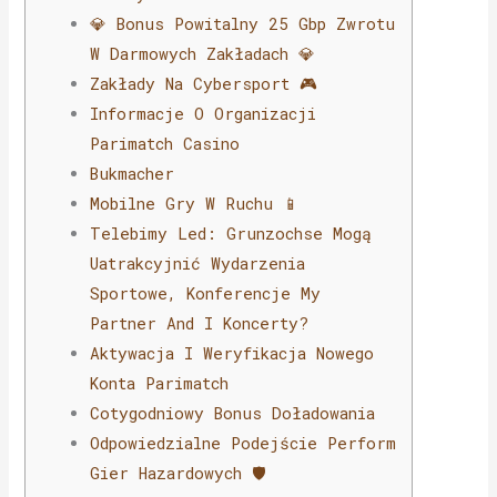
💎 Bonus Powitalny 25 Gbp Zwrotu
W Darmowych Zakładach 💎
Zakłady Na Cybersport 🎮
Informacje O Organizacji
Parimatch Casino
Bukmacher
Mobilne Gry W Ruchu 📱
Telebimy Led: Grunzochse Mogą
Uatrakcyjnić Wydarzenia
Sportowe, Konferencje My
Partner And I Koncerty?
Aktywacja I Weryfikacja Nowego
Konta Parimatch
Cotygodniowy Bonus Doładowania
Odpowiedzialne Podejście Perform
Gier Hazardowych 🛡️