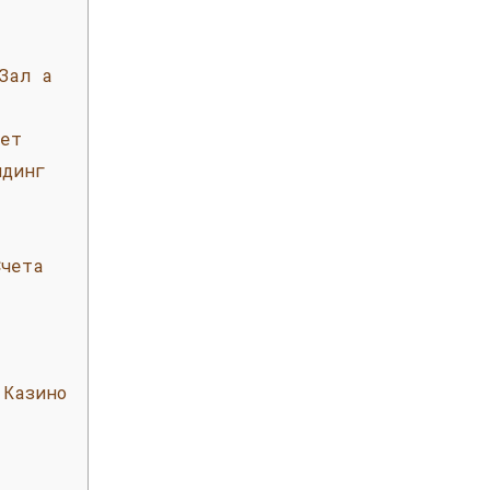
Зал а
бет
ндинг
Счета
 Казино