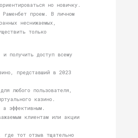
сориентироваться но новичку.
 Раменбет проем. В личном
ранных неснижаемых,
уществить только
 и получить доступ всему
зино, представший в 2023
 для любого пользователя,
иртуального казино.
м а эффективным.
важаемым клиентам или акции
, где тот отзыв тщательно