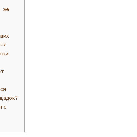
а же
аших
ках
тки
ет
ся
ощадок?
ого