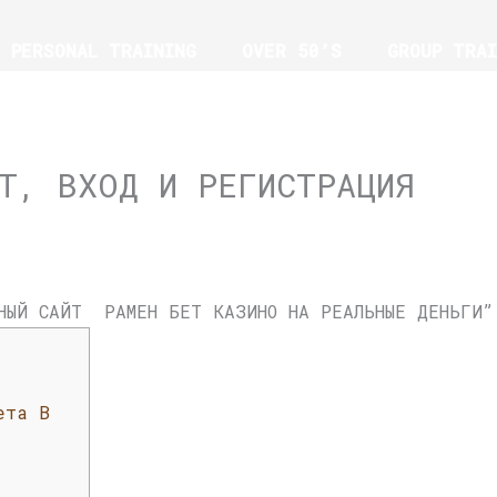
PERSONAL TRAINING
OVER 50’S
GROUP TRAI
G
Т, ВХОД И РЕГИСТРАЦИЯ
НЫЙ САЙТ ️ РАМЕН БЕТ КАЗИНО НА РЕАЛЬНЫЕ ДЕНЬГИ”
ета В