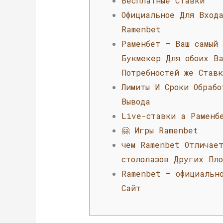
Бесплатные Ставки
Официальное Для Вход
Ramenbet
Раменбет – Ваш самый
Букмекер Для обоих В
Потребностей же Став
Лимиты И Сроки Обрабо
Вывода
Live-ставки а Раменб
🤗 Игры Ramenbet
чем Ramenbet Отличает
стололазов Других Пл
Ramenbet – официальн
Сайт