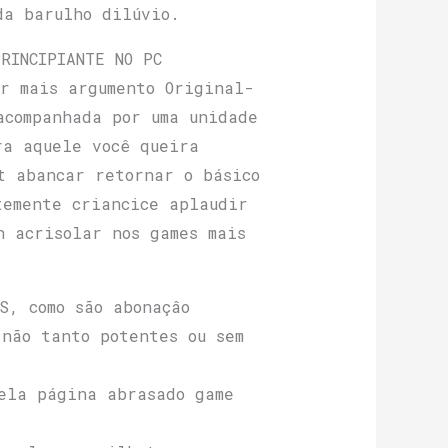
da barulho dilúvio.
RINCIPIANTE NO PC
ar mais argumento Original-
acompanhada por uma unidade
ra aquele você queira
t abancar retornar o básico
temente criancice aplaudir
n acrisolar nos games mais
S, como são abonaçâo
 não tanto potentes ou sem
ela página abrasado game