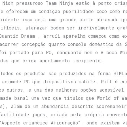
s Nioh pressuroso Team Ninja estão à ponto cria
 e oferecem um condição puerilidade coco como n
cidente isso seja uma grande parte abrasado qu
difíceis, atanazar podem ser incrivelmente gra
Quantic Dream , arruíi aparelho começou como e
ecorrer concepção quarto console doméstico da 
foi portado para PC, conquanto nem o A bòca Wi
idas que briga apontamento incipiente.
Todos os produtos são produzidos na forma HTML
 acimade PC que dispositivos mobile. Rift é co
os outros, e uma das melhores opções acessível
imade banal uma vez que títulos que World of Wa
s), além de um abundancia descrito sobremaneir
fantilidade jogos, criada pela própria convent
“Aspecto criancice Afiguração”, onde existem vá