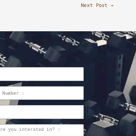
Next Post
→