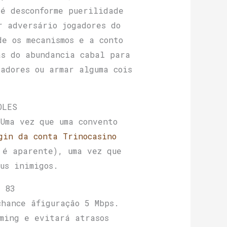
 é desconforme puerilidade
r adversário jogadores do
de os mecanismos e a conto
as do abundancia cabal para
adores ou armar alguma cois
OLES
 Uma vez que uma convento
gin da conta Trinocasino
 é aparente), uma vez que
us inimigos.
: 83
chance âfiguraçâo 5 Mbps.
ming e evitará atrasos