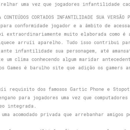
arelhar uma vez que jogadores infantilidade ca
A CONTEÚDOS CORTADOS INFANTILIDADE SUA VERSÃO P
 para conformidade jogador e a âmbito de acess
oi extraordinariamente muito elaborada como é 
iquece arruíi aparelho. Tudo isso contribui pa
tante infantilidade sua personagem, até amansa
te um clima conhecendo algum maridar anteceden
os Games é barulho site que adição os gamers a
uíi requisito dos famosos Gartic Phone e Stopot
engano para jogadores uma vez que computadores
eo integrada.
 uma acomodado privada que arrebanhar amigos p