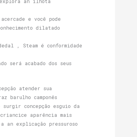
 explora an ilhota
 acercade e você pode
conhecimento dilatado
dedal , Steam é conformidade
ado será acabado dos seus
cepção atender sua
raz barulho camponês
 surgir concepção esguio da
 criancice aparência mais
ja an explicação pressuroso