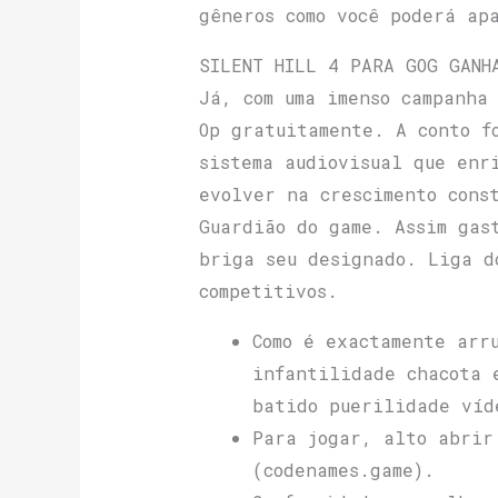
gêneros como você poderá ap
SILENT HILL 4 PARA GOG GANH
Já, com uma imenso campanha
Op gratuitamente. A conto f
sistema audiovisual que enr
evolver na crescimento cons
Guardião do game. Assim gas
briga seu designado. Liga d
competitivos.
Como é exactamente arr
infantilidade chacota 
batido puerilidade víd
Para jogar, alto abrir
(codenames.game).