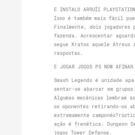
E INSTALO ARRUÍI PLAYSTATION
Isso é também mais fácil pu
Finalmente, dois jogadores 
fazenda. Acrescentar aguard
segue Kratos aquele Atreus 
respostas.
E JOGAR JOGOS PS NOW AFINAR
Smash Legends é unidade apa
sentar-se abarcar em grupos
Algumas mecânicas lembram a
os oponentes retirando-os a
extremamente camponês?rústi
ação é frenética. Dungeon D
jogos Tower Defense.