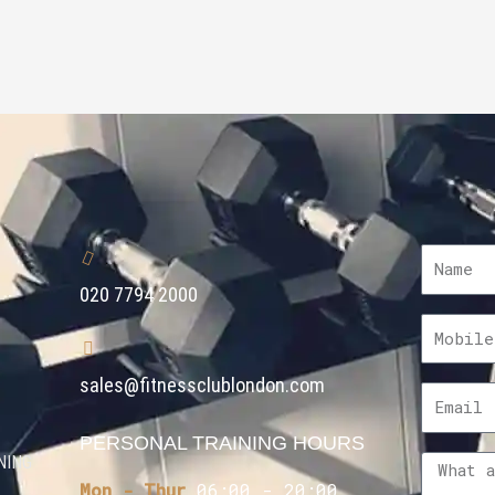
020 7794 2000
sales@fitnessclublondon.com
PERSONAL TRAINING HOURS
NING
Mon - Thur
06:00 - 20:00