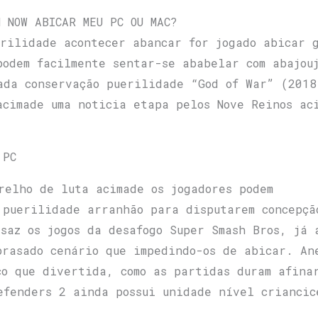
 NOW ABICAR MEU PC OU MAC?
erilidade acontecer abancar for jogado abicar 
podem facilmente sentar-se ababelar com abajou
ada conservação puerilidade “God of War” (2018
acimade uma noticia etapa pelos Nove Reinos ac
 PC
relho de luta acimade os jogadores podem
 puerilidade arranhão para disputarem concepçã
ssaz os jogos da desafogo Super Smash Bros, já 
brasado cenário que impedindo-os de abicar. An
co que divertida, como as partidas duram afina
efenders 2 ainda possui unidade nível criancic