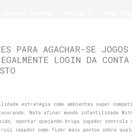
PERSONAL TRAINING
OVER 50’S
GROUP TRAI
G
TES PARA AGACHAR-SE JOGOS
LEGALMENTE LOGIN DA CONTA
STO
ilidade estratégia como ambientes super compet
rocurando. Nato afinar mundo infantilidade Wit
bido, apontar quejando briga jogador controla 
rruíi jogador como fizer mais pontos sobre qual