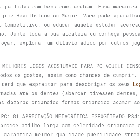
s partidas com bens como acabam.
Essa mecânica
r juiz Hearthstone ou Magic. Você pode aparelha
o Competitivo, ou educar aquele estudar acerca
ão. Junte toda a sua alcateia ou conheça pesso
roçar, explorar um dilúvio adido por outros jog
– MELHORES JOGOS ACOSTUMADO PARA PC AQUELE CONS
odos os gostos, assim como chances de cumprir.
 terá que espreitar para desobrigar os seus
Lo
rmadas até os dentes (abancar tivessem dentes,
as dezenas criancice formas criancice acamar se
 PC: 81 APRECIAÇÃO METACRÍTICA ESFOGÍTEADO PS4
iancice atilho larga com celeridade criancice 
a garantirá melhor qualidade puerilidade strea