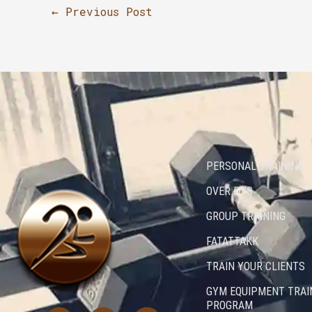
←
Previous Post
PERSONAL TRAINING
OVER 50’S
GROUP TRAINING
FATATTAKK
TRAIN YOUR CLIENTS
GYM EQUIPMENT TRAI
PROGRAM