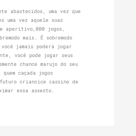
nte abastecidos, uma vez que
es uma vez aquele suas
e aperitivo,000 jogos,
bremodo mais. É sobremodo
 você jamais poderá jogar
nte, você pode jogar seus
smente chance marujo do seu
 quem caçada jogos
futuro criancice cassino de
ximar essa assesto.