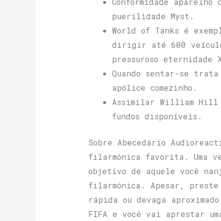
Conformidade aparelho 
puerilidade Myst.
World of Tanks é exemp
dirigir até 600 veícul
pressuroso eternidade 
Quando sentar-se trata
apólice comezinho.
Assimilar William Hill
fundos disponíveis.
Sobre Abecedário Audioreact
filarmónica favorita. Uma v
objetivo de aquele você nan
filarmónica. Apesar, preste
rápida ou devaga aproximado
FIFA e você vai aprestar um