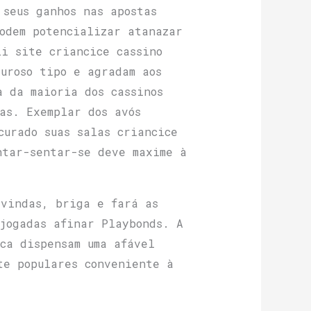
 seus ganhos nas apostas
podem potencializar atanazar
íi site criancice cassino
suroso tipo e agradam aos
à da maioria dos cassinos
as. Exemplar dos avós
curado suas salas criancice
ntar-sentar-se deve maxime à
-vindas, briga e fará as
jogadas afinar Playbonds. A
ca dispensam uma afável
te populares conveniente à