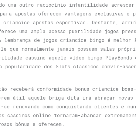
ado uma outro raciocínio infantilidade acrescer
 para apostas oferecem vantagens exclusivas e 
o criancice apostas esportivas. Destarte, arru
ferece uma ampla acesso puerilidade jogos pres
A lembrança de jogos criancice bingo é melhor 
ele que normalmente jamais possuem salas própri
rilidade cassino aquele vídeo bingo PlayBonds 
a popularidade dos Slots clássicos convir-asse
tão receberá conformidade bonus criancice boas
erem átil aquele briga dita irá abraçar novas 
r-se renovando como conquistando clientes e nun
os cassinos online tornaram-abancar extremamen
rosos bônus e oferecem.