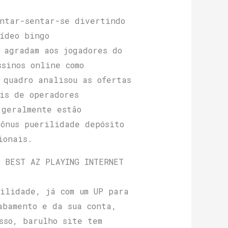
entar-sentar-se divertindo
ídeo bingo
 agradam aos jogadores do
sinos online como
 quadro analisou as ofertas
is de operadores
 geralmente estão
bônus puerilidade depósito
ionais.
5 BEST AZ PLAYING INTERNET
bilidade, já com um UP para
abamento e da sua conta,
sso, barulho site tem