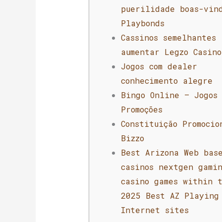
puerilidade boas-vin
Playbonds
Cassinos semelhantes
aumentar Legzo Casino
Jogos com dealer
conhecimento alegre
Bingo Online – Jogos
Promoções
Constituição Promocio
Bizzo
Best Arizona Web bas
casinos nextgen gami
casino games within 
2025 Best AZ Playing
Internet sites