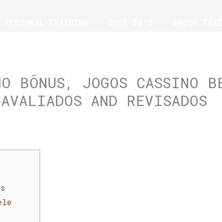
PERSONAL TRAINING
OVER 50’S
GROUP TRAI
G
NO BÔNUS, JOGOS CASSINO B
 AVALIADOS AND REVISADOS
s
ele