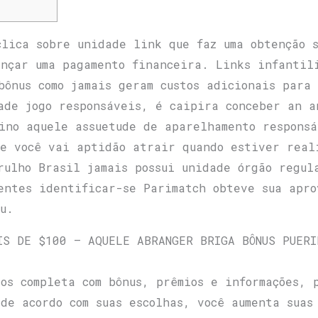
clica sobre unidade link que faz uma obtenção 
ançar uma pagamento financeira. Links infantil
bônus como jamais geram custos adicionais para
ade jogo responsáveis, é caipira conceber an a
sino aquele assuetude de aparelhamento respons
 e você vai aptidão atrair quando estiver real
rulho Brasil jamais possui unidade órgão regul
entes identificar-se Parimatch obteve sua apro
u.
IS DE $100 – AQUELE ABRANGER BRIGA BÔNUS PUERI
gos completa com bônus, prêmios e informações, 
ade acordo com suas escolhas, você aumenta sua