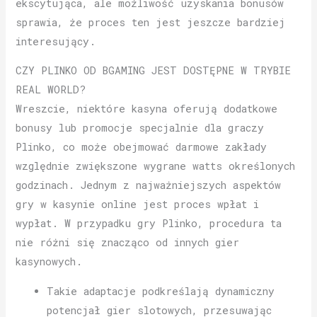
ekscytująca, ale możliwość uzyskania bonusów
sprawia, że proces ten jest jeszcze bardziej
interesujący.
CZY PLINKO OD BGAMING JEST DOSTĘPNE W TRYBIE
REAL WORLD?
Wreszcie, niektóre kasyna oferują dodatkowe
bonusy lub promocje specjalnie dla graczy
Plinko, co może obejmować darmowe zakłady
względnie zwiększone wygrane watts określonych
godzinach. Jednym z najważniejszych aspektów
gry w kasynie online jest proces wpłat i
wypłat. W przypadku gry Plinko, procedura ta
nie różni się znacząco od innych gier
kasynowych.
Takie adaptacje podkreślają dynamiczny
potencjał gier slotowych, przesuwając