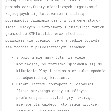
jedną z czołowych firm watts branży. Firma
posiada certyfikaty niezależnych organizacji
zajmujących się testowaniem i analizą
poprawności działania gier, w tym generatorów
liczb losowych. Certyfikaty z instytucji takich
grunzochse BMMTestlabs oraz iTechLabs
pozwalają się upewnić, że gra będzie toczyła
się zgodnie z przedstawionymi zasadami.
Z pozoru nie mamy tutaj za wiele
możliwości, bo wszystko sprowadza się do
kliknięcia Play i czekania aż kulka spadnie
do odpowiedniej kieszeni.
Dzięki łatwemu dostępowi i losowości,
Plinko przyciąga osoby um różnych
preferencjach i stylach gry, tworząc
miejsce dla każdego, kto szuka szybkiej
rozrywki w kasynie online.