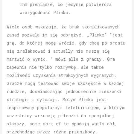
mhh pieniądze, co jedynie potwierdza
wiarygodność Plinko.
Wiele osób wskazuje, że brak skomplikowanych
zasad pozwala im się odprężyć. „Plinko” “jest
grą, do której mogę wrócić, gdy chcę po prostu
się zrelaksować i actually nie muszę się
martwić o wynik, ” mówi alle z graczy. Gra
zapewnia nie tylko rozrywkę, ale także
możliwość uzyskania atrakcyjnych wygranych.
Gracze mogą testować swoje szczęście w każdej
rundzie, doświadczając jednocześnie mieszanki
strategii i sytuacji. Motyw Plinko jest
inspirowany popularnym teleturniejem, w którym
uczestnicy wrzucają piłeczki do specjalnej
planszy, some sort of te spadają watts dół,
przechodząc przez różne przeszkody.