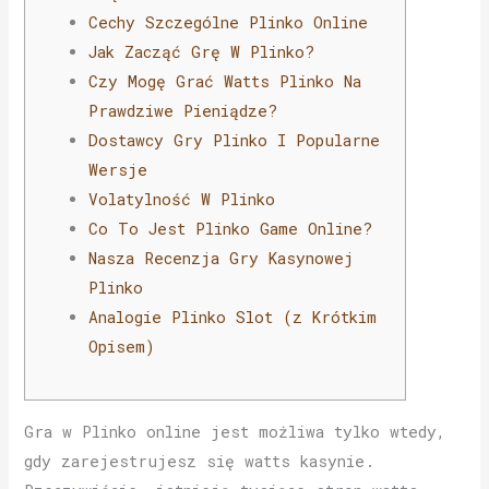
Cechy Szczególne Plinko Online
Jak Zacząć Grę W Plinko?
Czy Mogę Grać Watts Plinko Na
Prawdziwe Pieniądze?
Dostawcy Gry Plinko I Popularne
Wersje
Volatylność W Plinko
Co To Jest Plinko Game Online?
Nasza Recenzja Gry Kasynowej
Plinko
Analogie Plinko Slot (z Krótkim
Opisem)
Gra w Plinko online jest możliwa tylko wtedy,
gdy zarejestrujesz się watts kasynie.