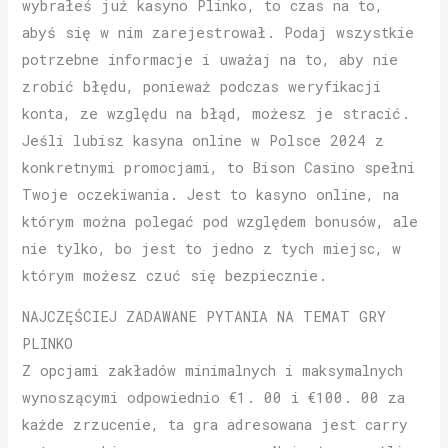
wybrałeś już kasyno Plinko, to czas na to,
abyś się w nim zarejestrował. Podaj wszystkie
potrzebne informacje i uważaj na to, aby nie
zrobić błędu, ponieważ podczas weryfikacji
konta, ze względu na błąd, możesz je stracić.
Jeśli lubisz kasyna online w Polsce 2024 z
konkretnymi promocjami, to Bison Casino spełni
Twoje oczekiwania. Jest to kasyno online, na
którym można polegać pod względem bonusów, ale
nie tylko, bo jest to jedno z tych miejsc, w
którym możesz czuć się bezpiecznie.
NAJCZĘŚCIEJ ZADAWANE PYTANIA NA TEMAT GRY
PLINKO
Z opcjami zakładów minimalnych i maksymalnych
wynoszącymi odpowiednio €1. 00 i €100. 00 za
każde zrzucenie, ta gra adresowana jest carry