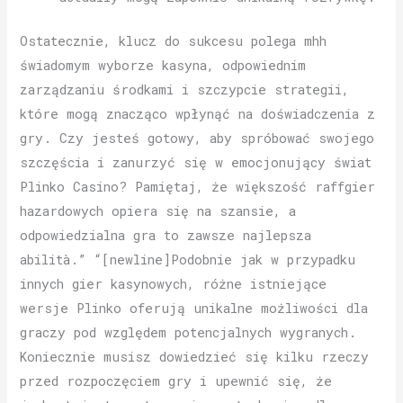
Ostatecznie, klucz do sukcesu polega mhh
świadomym wyborze kasyna, odpowiednim
zarządzaniu środkami i szczypcie strategii,
które mogą znacząco wpłynąć na doświadczenia z
gry. Czy jesteś gotowy, aby spróbować swojego
szczęścia i zanurzyć się w emocjonujący świat
Plinko Casino? Pamiętaj, że większość raffgier
hazardowych opiera się na szansie, a
odpowiedzialna gra to zawsze najlepsza
abilità.” “[newline]Podobnie jak w przypadku
innych gier kasynowych, różne istniejące
wersje Plinko oferują unikalne możliwości dla
graczy pod względem potencjalnych wygranych.
Koniecznie musisz dowiedzieć się kilku rzeczy
przed rozpoczęciem gry i upewnić się, że