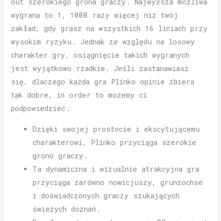
out szerokiego grona graczy. Najwyższa możliwa
wygrana to 1, 1000 razy więcej niż twój
zakład, gdy grasz na wszystkich 16 liniach przy
wysokim ryzyku. Jednak ze względu na losowy
charakter gry, osiągnięcie takich wygranych
jest wyjątkowo rzadkie. Jeśli zastanawiasz
się, dlaczego każda gra Plinko opinie zbiera
tak dobre, in order to możemy ci
podpowiedzieć.
Dzięki swojej prostocie i ekscytującemu
charakterowi, Plinko przyciąga szerokie
grono graczy.
Ta dynamiczna i wizualnie atrakcyjna gra
przyciąga zarówno nowicjuszy, grunzochse
i doświadczonych graczy szukających
świeżych doznań.