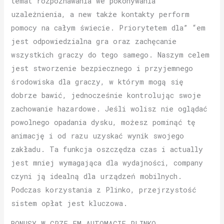
temat rozpoznawania we pokonywania
uzależnienia, a new także kontakty perform
pomocy na całym świecie. Priorytetem dla” “em
jest odpowiedzialna gra oraz zachęcanie
wszystkich graczy do tego samego. Naszym celem
jest stworzenie bezpiecznego i przyjemnego
środowiska dla graczy, w którym mogą się
dobrze bawić, jednocześnie kontrolując swoje
zachowanie hazardowe. Jeśli wolisz nie oglądać
powolnego opadania dysku, możesz pominąć tę
animację i od razu uzyskać wynik swojego
zakładu. Ta funkcja oszczędza czas i actually
jest mniej wymagająca dla wydajności, company
czyni ją idealną dla urządzeń mobilnych.
Podczas korzystania z Plinko, przejrzystość
sistem opłat jest kluczowa.
BONUSY W GRZE EM AUTOMACIE PLINKO