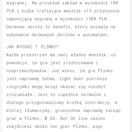
wygranej. Na przykład zakład w wysokości 100
PLN i kulka trafiająca mnożnik x15 przyniesie
imponującą wygraną w wysokości 1500 PLN.
Darmowe obroty to benefit, który pozwala na
wykonanie darmowych obrotów w automatach.
JAK WYGRAĆ T PLINKO?
Każda przestrzeń ma swój własny mnożnik, co
powoduje, że gra jest zróżnicowana i
nieprzewidywalna. Już wiesz, że gra Plinko
jest naprawdę łatwa, light beer pierwsze
rozgrywki mogą wciąż okazać się niezbyt
zrozumiałe. Jest to zupełnie normalne i
dlatego przygotowaliśmy krótką instrukcję, w
której tłumaczymy, grunzochse naprawdę zacząć
grać w Plinko. W GG. Bet On line casino
znajdziesz około ten gier Plinko, więc