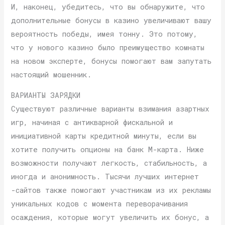
И, наконец, убедитесь, что вы обнаружите, что
дополнительные бонусы в казино увеличивают вашу
вероятность победы, имея тонну. Это потому,
что у нового казино было преимущество комнаты
на новом эксперте, бонусы помогают вам запутать
настоящий мошенник.
ВАРИАНТЫ ЗАРЯДКИ
Существуют различные варианты взимания азартных
игр, начиная с антикварной фискальной и
инициативной карты кредитной минуты, если вы
хотите получить опционы на банк M-карта. Ниже
возможности получают легкость, стабильность, а
иногда и анонимность. Тысячи лучших интернет
-сайтов также помогают участникам из их рекламы
уникальных кодов с момента переворачивания
осаждения, которые могут увеличить их бонус, а