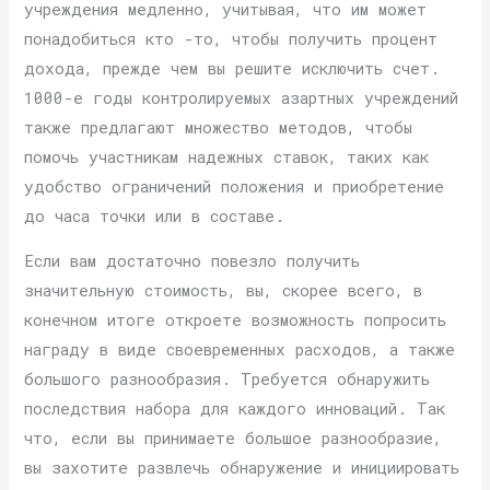
учреждения медленно, учитывая, что им может
понадобиться кто -то, чтобы получить процент
дохода, прежде чем вы решите исключить счет.
1000-е годы контролируемых азартных учреждений
также предлагают множество методов, чтобы
помочь участникам надежных ставок, таких как
удобство ограничений положения и приобретение
до часа точки или в составе.
Если вам достаточно повезло получить
значительную стоимость, вы, скорее всего, в
конечном итоге откроете возможность попросить
награду в виде своевременных расходов, а также
большого разнообразия. Требуется обнаружить
последствия набора для каждого инноваций. Так
что, если вы принимаете большое разнообразие,
вы захотите развлечь обнаружение и инициировать