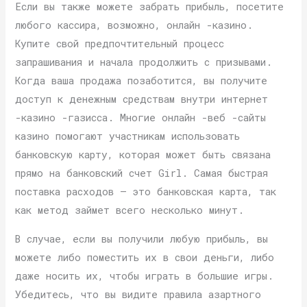
Если вы также можете забрать прибыль, посетите
любого кассира, возможно, онлайн -казино.
Купите свой предпочтительный процесс
запрашивания и начала продолжить с призывами.
Когда ваша продажа позаботится, вы получите
доступ к денежным средствам внутри интернет
-казино -газисса. Многие онлайн -веб -сайты
казино помогают участникам использовать
банковскую карту, которая может быть связана
прямо на банковский счет Girl. Самая быстрая
поставка расходов – это банковская карта, так
как метод займет всего несколько минут.
В случае, если вы получили любую прибыль, вы
можете либо поместить их в свои деньги, либо
даже носить их, чтобы играть в большие игры.
Убедитесь, что вы видите правила азартного