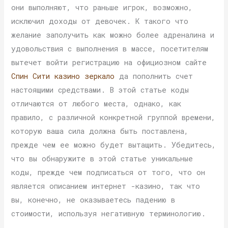
они выполняют, что раньше игрок, возможно,
исключил доходы от девочек. К такого что
желание заполучить как можно более адреналина и
удовольствия с выполнения в массе, посетителям
вытечет войти регистрацию на официозном сайте
Спин Сити казино зеркало
да пополнить счет
настоящими средствами. В этой статье коды
отличаются от любого места, однако, как
правило, с различной конкретной группой времени,
которую ваша сила должна быть поставлена,
прежде чем ее можно будет вытащить. Убедитесь,
что вы обнаружите в этой статье уникальные
коды, прежде чем подписаться от того, что он
является описанием интернет -казино, так что
вы, конечно, не оказываетесь падению в
стоимости, используя негативную терминологию.