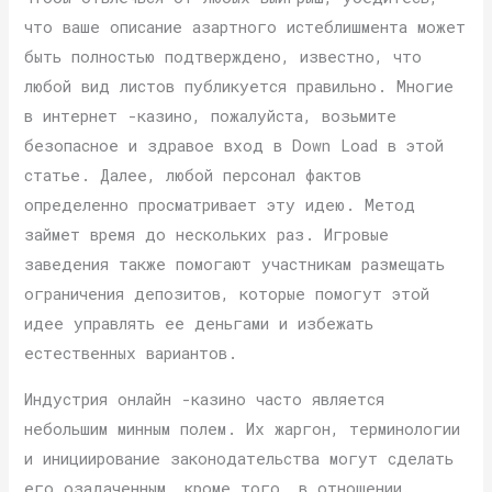
что ваше описание азартного истеблишмента может
быть полностью подтверждено, известно, что
любой вид листов публикуется правильно. Многие
в интернет -казино, пожалуйста, возьмите
безопасное и здравое вход в Down Load в этой
статье. Далее, любой персонал фактов
определенно просматривает эту идею. Метод
займет время до нескольких раз. Игровые
заведения также помогают участникам размещать
ограничения депозитов, которые помогут этой
идее управлять ее деньгами и избежать
естественных вариантов.
Индустрия онлайн -казино часто является
небольшим минным полем. Их жаргон, терминологии
и инициирование законодательства могут сделать
его озадаченным, кроме того, в отношении