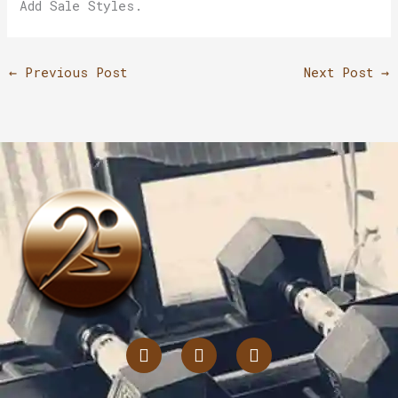
Add Sale Styles.
←
Previous Post
Next Post
→
I
T
L
n
i
i
s
k
n