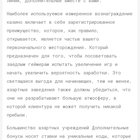
линии, дополнительные вместе с вами.
Наиболее используемое измеренное вознаграждение
казино включает в себя зарегистрированное
преимущество, которое, как правило,
открывается, является частью вашего
первоначального месторождения. Который
предназначен для того, чтобы посоветовать
заядлым геймерам испытать увеличение игр и
начать увеличить вероятность заработки. Это
светящаяся выгода для начинающих, тем не менее,
азартные заведения также должны убедиться, что
они не разрабатывают большую атмосферу, в
которой клиентура не может получить никакой
прибыли.
Большинство азартных учреждений Дополнительные
бонусы носят ставки на уникальные коды, которые