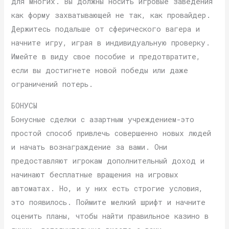
для многих. Вы должны носить игровые заведения
как форму захватывающей не так, как провайдер.
Держитесь подальше от сферического вагера и
начните игру, играя в индивидуальную проверку.
Имейте в виду свое пособие и предотвратите,
если вы достигнете новой победы или даже
ограничений потерь.
БОНУСЫ
Бонусные сделки с азартным учреждением-это
простой способ привлечь совершенно новых людей
и начать вознаграждение за вами. Они
предоставляют игрокам дополнительный доход и
начинают бесплатные вращения на игровых
автоматах. Но, и у них есть строгие условия,
это появилось. Поймите мелкий шрифт и начните
оценить планы, чтобы найти правильное казино в