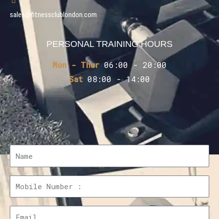
sales@fitnessclublondon.com
PERSONAL TRAINING HOURS
Mon - Thur
06:00 - 20:00
Sat
08:00 - 14:00