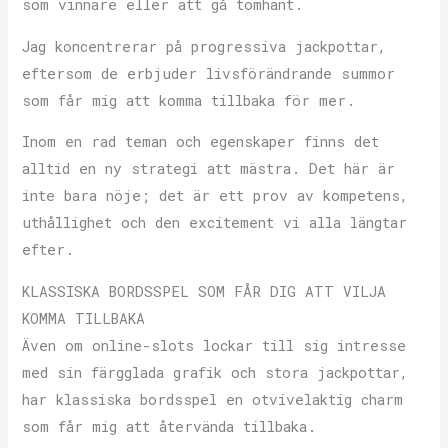
som vinnare eller att gå tomhänt.
Jag koncentrerar på progressiva jackpottar,
eftersom de erbjuder livsförändrande summor
som får mig att komma tillbaka för mer.
Inom en rad teman och egenskaper finns det
alltid en ny strategi att mästra. Det här är
inte bara nöje; det är ett prov av kompetens,
uthållighet och den excitement vi alla längtar
efter.
KLASSISKA BORDSSPEL SOM FÅR DIG ATT VILJA
KOMMA TILLBAKA
Även om online-slots lockar till sig intresse
med sin färgglada grafik och stora jackpottar,
har klassiska bordsspel en otvivelaktig charm
som får mig att återvända tillbaka.