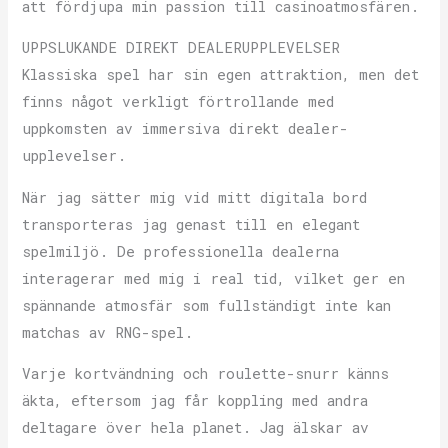
att fördjupa min passion till casinoatmosfären.
UPPSLUKANDE DIREKT DEALERUPPLEVELSER
Klassiska spel har sin egen attraktion, men det
finns något verkligt förtrollande med
uppkomsten av immersiva direkt dealer-
upplevelser.
När jag sätter mig vid mitt digitala bord
transporteras jag genast till en elegant
spelmiljö. De professionella dealerna
interagerar med mig i real tid, vilket ger en
spännande atmosfär som fullständigt inte kan
matchas av RNG-spel.
Varje kortvändning och roulette-snurr känns
äkta, eftersom jag får koppling med andra
deltagare över hela planet. Jag älskar av