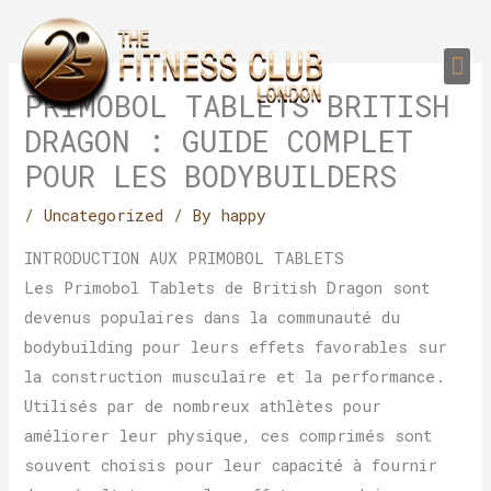
Skip
to
Me
content
PERSONAL TRAI
GROUP TRAIN
TRAIN YOUR CLIEN
GYM EQUIPMENT TRAINING PROGR
PRIMOBOL TABLETS BRITISH
DRAGON : GUIDE COMPLET
POUR LES BODYBUILDERS
/
Uncategorized
/ By
happy
INTRODUCTION AUX PRIMOBOL TABLETS
Les Primobol Tablets de British Dragon sont
devenus populaires dans la communauté du
bodybuilding pour leurs effets favorables sur
la construction musculaire et la performance.
Utilisés par de nombreux athlètes pour
améliorer leur physique, ces comprimés sont
souvent choisis pour leur capacité à fournir