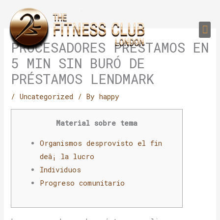
Skip
to
Me
content
PERSONAL TRAI
GROUP TRAIN
TRAIN YOUR CLIEN
GYM EQUIPMENT TRAINING PROGR
PROCESADORES PRÉSTAMOS EN
5 MIN SIN BURÓ DE
PRÉSTAMOS LENDMARK
/
Uncategorized
/ By
happy
Material sobre tema
Organismos desprovisto el fin
deâ¡ la lucro
Individuos
Progreso comunitario