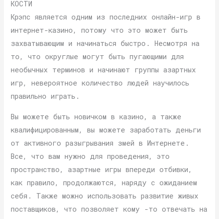
КОСТИ
Крэпс является одним из последних онлайн-игр в
интернет-казино, потому что это может быть
захватывающим и начинаться быстро. Несмотря на
то, что округлые могут быть пугающими для
необычных терминов и начинают группы азартных
игр, невероятное количество людей научилось
правильно играть.
Вы можете быть новичком в казино, а также
квалифицированным, вы можете заработать деньги
от активного разыгрывания змей в Интернете.
Все, что вам нужно для проведения, это
пространство, азартные игры впереди отбивки,
как правило, продолжаются, наряду с ожиданием
себя. Также можно использовать развитие живых
поставщиков, что позволяет кому -то отвечать на