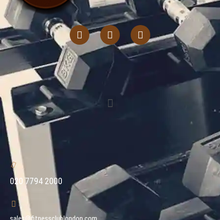
I
T
L
n
i
i
s
k
n
t
t
k
a
o
e
g
k
d
r
i
a
n
Menu
m
020 7794 2000
sales@fitnessclublondon.com