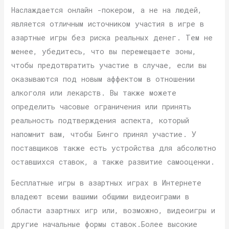
Наслаждается онлайн -покером, а не на людей,
является отличным источником участия в игре в
азартные игры без риска реальных денег. Тем не
менее, убедитесь, что вы перемещаете зоны,
чтобы предотвратить участие в случае, если вы
оказываются под новым аффектом в отношении
алкоголя или лекарств. Вы также можете
определить часовые ограничения или принять
реальность подтверждения аспекта, который
напомнит вам, чтобы Бинго принял участие. У
поставщиков также есть устройства для абсолютно
оставшихся ставок, а также развитие самооценки.
Бесплатные игры в азартных играх в Интернете
владеют всеми вашими общими видеоиграми в
области азартных игр или, возможно, видеоигры и
другие начальные формы ставок.Более высокие