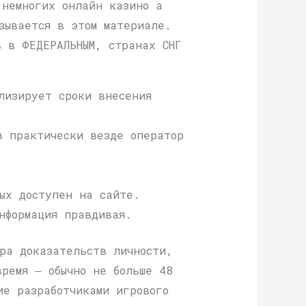
 немногих онлайн казино а
зывается в этом материале.
в в ФЕДЕРАЛЬНЫМ, странах СНГ
лизирует сроки внесения
в практически везде оператор
.
рых доступен на сайте.
нформация правдивая.
ра доказательств личности,
время ― обычно не больше 48
ие разработчиками игрового