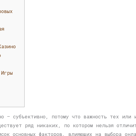
ровых
зя
Казино
о
 Игры
но – субъективно, потому что важность тех или 
ществует ряд никаких, по котором нельзя отличи
исок основных факторов, влияющих на выбора онл