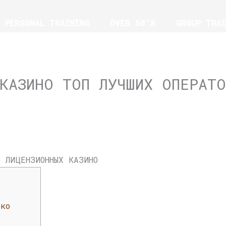
PERSONAL TRAINING
OVER 50’S
GROUP TRAI
G
 КАЗИНО ТОП ЛУЧШИХ ОПЕРАТ
Г ЛИЦЕНЗИОННЫХ КАЗИНО
ько