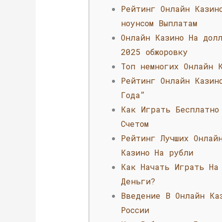
Рейтинг Онлайн Казин
ноунсом Выплатам
Онлайн Казино На дол
2025 обжоровку
Топ немногих Онлайн 
Рейтинг Онлайн Казин
Года”
Как Играть Бесплатно
Счетом
Рейтинг Лучших Онлай
Казино На рубли
Как Начать Играть На
Деньги?
Введение В Онлайн Ка
России