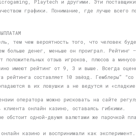
icrogaming, Playtech и другими. Эти поставщики
ачеством графики. Понимание, где лучше всего п
ВЫПЛАТАМ
ель, тем чем вероятность того, что человек буд
ем больше денег, меньше он проиграл. Рейтинг –
ёт положительных отзыв игроков, плюсов а минус
зино имеют рейтинг от 9, 3 и выше. Всегда оцен
та рейтинга составляет 10 звёзд. Гемблеры” “со
опадаются в их ловушки а не ведутся и «сладки
ензии оператора можно рисковать на сайте регул
ь клиента онлайн казино, оставаясь гибкими.
не обстоит одной-двумя валютами же парочкой пл
 онлайн казино и воспринимали как эксперимент.