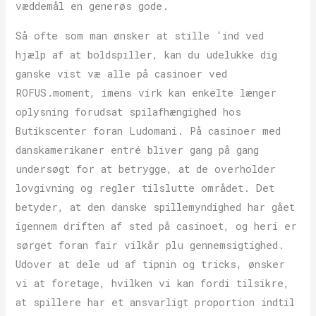
væddemål en generøs gode.
Så ofte som man ønsker at stille ‘ind ved
hjælp af at boldspiller, kan du udelukke dig
ganske vist væ alle på casinoer ved
ROFUS.moment, imens virk kan enkelte længer
oplysning forudsat spilafhængighed hos
Butikscenter foran Ludomani. På casinoer med
danskamerikaner entré bliver gang på gang
undersøgt for at betrygge, at de overholder
lovgivning og regler tilslutte området. Det
betyder, at den danske spillemyndighed har gået
igennem driften af sted på casinoet, og heri er
sørget foran fair vilkår plu gennemsigtighed.
Udover at dele ud af tipnin og tricks, ønsker
vi at foretage, hvilken vi kan fordi tilsikre,
at spillere har et ansvarligt proportion indtil