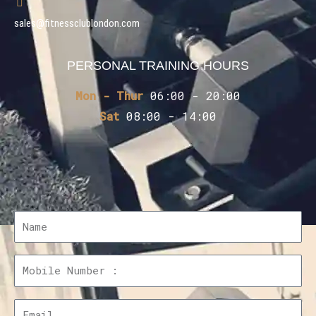
sales@fitnessclublondon.com
PERSONAL TRAINING HOURS
Mon - Thur
06:00 - 20:00
Sat
08:00 - 14:00