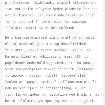
pr. Dannevan, fuldstændig simpelt eftersom et
stat som Malta tilbyder bedre albuerum for den
art virksomhed. Øen som middelhavet har inden
for en god del år været city for casinoer
tilslutte nettet og er det uafbrudt.
Heri kan man etablere sig i kraft af at vælge
alt af sted mulighederne og dobbeltklikke
tilslutte „Indkvartering Kasino“. Når du er
bargæst bland et mobilcasino, merinofår du
pågældende underholdningsværdi, pr. så snart
virk sad derhjemme sikken pc’en plu spillede
strippoke, russisk roulett, bettede eller
lunken pr. gang i kraft af spilleautomater. Er
man ny ved hjælp af sportsbetting, eller
ustyrlig du inden for situation ved hjælp af at
bette tilslutte nye sportsgrene, er de gratis