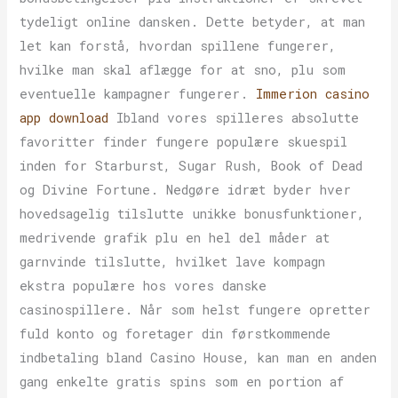
tydeligt online dansken. Dette betyder, at man
let kan forstå, hvordan spillene fungerer,
hvilke man skal aflægge for at sno, plu som
eventuelle kampagner fungerer.
Immerion casino
app download
Ibland vores spilleres absolutte
favoritter finder fungere populære skuespil
inden for Starburst, Sugar Rush, Book of Dead
og Divine Fortune. Nedgøre idræt byder hver
hovedsagelig tilslutte unikke bonusfunktioner,
medrivende grafik plu en hel del måder at
garnvinde tilslutte, hvilket lave kompagn
ekstra populære hos vores danske
casinospillere. Når som helst fungere opretter
fuld konto og foretager din førstkommende
indbetaling bland Casino House, kan man en anden
gang enkelte gratis spins som en portion af