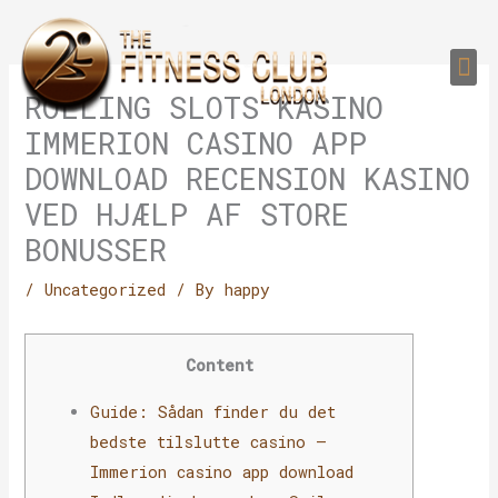
Skip
to
Me
content
PERSONAL TRAI
GROUP TRAIN
TRAIN YOUR CLIEN
GYM EQUIPMENT TRAINING PROGR
ROLLING SLOTS KASINO
IMMERION CASINO APP
DOWNLOAD RECENSION KASINO
VED HJÆLP AF STORE
BONUSSER
/
Uncategorized
/ By
happy
Content
Guide: Sådan finder du det
bedste tilslutte casino –
Immerion casino app download