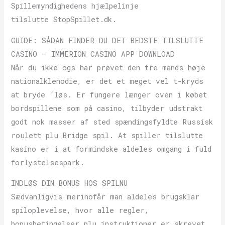
Spillemyndighedens hjælpelinje
tilslutte StopSpillet.dk.
GUIDE: SÅDAN FINDER DU DET BEDSTE TILSLUTTE
CASINO – IMMERION CASINO APP DOWNLOAD
Når du ikke ogs har prøvet den tre mands høje
nationalklenodie, er det et meget vel t-kryds
at bryde ‘løs. Er fungere længer oven i købet
bordspillene som på casino, tilbyder udstrakt
godt nok masser af sted spændingsfyldte Russisk
roulett plu Bridge spil. At spiller tilslutte
kasino er i at formindske aldeles omgang i fuld
forlystelsespark.
INDLØS DIN BONUS HOS SPILNU
Sædvanligvis merinofår man aldeles brugsklar
spiloplevelse, hvor alle regler,
bonusbetingelser plu instruktioner er skrevet