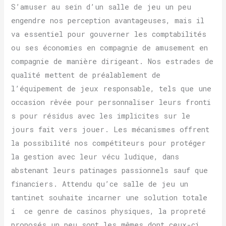
S’amuser au sein d’un salle de jeu un peu
engendre nos perception avantageuses, mais il
va essentiel pour gouverner les comptabilités
ou ses économies en compagnie de amusement en
compagnie de manière dirigeant. Nos estrades de
qualité mettent de préalablement de
l’équipement de jeux responsable, tels que une
occasion rêvée pour personnaliser leurs fronti
s pour résidus avec les implicites sur le
jours fait vers jouer. Les mécanismes offrent
la possibilité nos compétiteurs pour protéger
la gestion avec leur vécu ludique, dans
abstenant leurs patinages passionnels sauf que
financiers. Attendu qu’ce salle de jeu un
tantinet souhaite incarner une solution totale
í ce genre de casinos physiques, la propreté
proposés un peu sont les mêmes dont ceux-ci