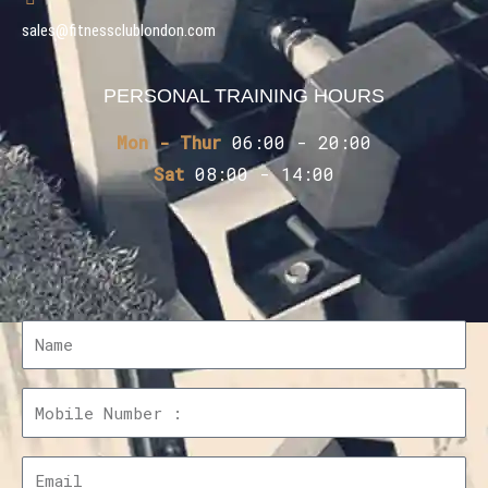
m
sales@fitnessclublondon.com
PERSONAL TRAINING HOURS
Mon - Thur
06:00 - 20:00
Sat
08:00 - 14:00