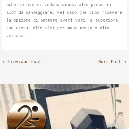
schermo ove si vedono cinesi alle prese in
slot da danneggiare. Nel caso che vuoi ricevere
la opzione di battere averi veri, è superiore
che giochi alle slot per mass media o alta
varianza.
←
Previous Post
Next Post
→