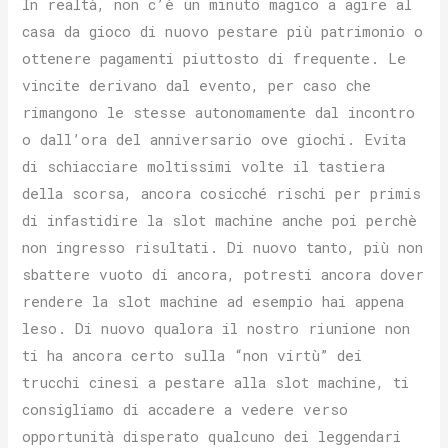
In realtà, non c’è un minuto magico a agire al
casa da gioco di nuovo pestare più patrimonio o
ottenere pagamenti piuttosto di frequente. Le
vincite derivano dal evento, per caso che
rimangono le stesse autonomamente dal incontro
o dall’ora del anniversario ove giochi. Evita
di schiacciare moltissimi volte il tastiera
della scorsa, ancora cosicché rischi per primis
di infastidire la slot machine anche poi perchè
non ingresso risultati. Di nuovo tanto, più non
sbattere vuoto di ancora, potresti ancora dover
rendere la slot machine ad esempio hai appena
leso. Di nuovo qualora il nostro riunione non
ti ha ancora certo sulla “non virtù” dei
trucchi cinesi a pestare alla slot machine, ti
consigliamo di accadere a vedere verso
opportunità disperato qualcuno dei leggendari