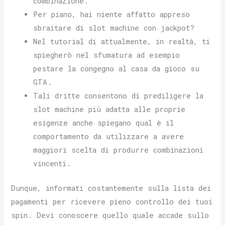
combinazione.
Per piano, hai niente affatto appreso
sbraitare di slot machine con jackpot?
Nel tutorial di attualmente, in realtà, ti
spiegherò nel sfumatura ad esempio
pestare la congegno al casa da gioco su
GTA.
Tali dritte consentono di prediligere la
slot machine più adatta alle proprie
esigenze anche spiegano qual è il
comportamento da utilizzare a avere
maggiori scelta di produrre combinazioni
vincenti.
Dunque, informati costantemente sulla lista dei
pagamenti per ricevere pieno controllo dei tuoi
spin. Devi conoscere quello quale accade sullo