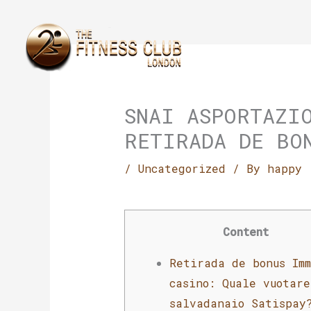
Skip
to
content
SNAI ASPORTAZI
RETIRADA DE BO
/
Uncategorized
/ By
happy
Content
Retirada de bonus Im
casino: Quale vuotare
salvadanaio Satispay