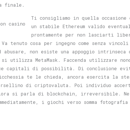
a finale.
Ti consigliamo in quella occasione 
un stabile Ethereum valido eventua
prontamente per non lasciarti libe
 Va tenuto cosa per ingegno come senza vincoli
d abusare, non esiste una appoggio intrinseca 
 si utilizza MetaMask. Faccenda utilizzare non
ce capitali di possibilità. Di conclusione evi
icchessia te le chieda, ancora esercita la ste
orsellino di criptovaluta. Poi individuo accer
lora si parla di blockchain, irreversibile. Ne
mmediatamente, i giochi verso somma fotografia