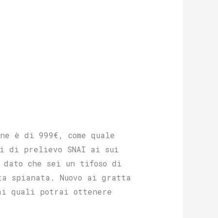
one è di 999€, come quale
i di prelievo SNAI ai sui
 dato che sei un tifoso di
sta spianata.
Nuovo ai gratta
ai quali potrai ottenere