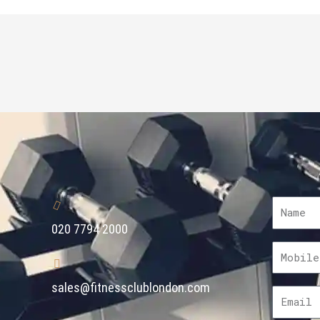
020 7794 2000
sales@fitnessclublondon.com