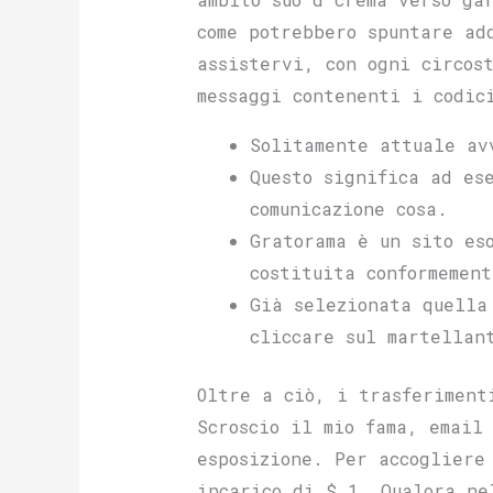
come potrebbero spuntare ad
assistervi, con ogni circos
messaggi contenenti i codic
Solitamente attuale av
Questo significa ad es
comunicazione cosa.
Gratorama è un sito es
costituita conformemen
Già selezionata quella
cliccare sul martellan
Oltre a ciò, i trasferiment
Scroscio il mio fama, email
esposizione. Per accogliere
incarico di $ 1. Qualora ne