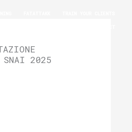
NING
FATATTAKK
TRAIN YOUR CLIENTS
YM EQUIPMENT TRAINING PROGRAM
CONTACT
TAZIONE
 SNAI 2025