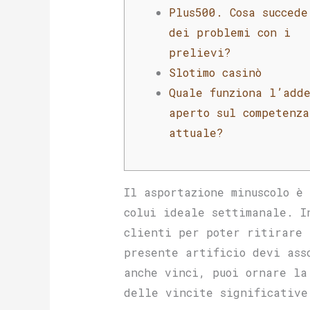
Plus500. Cosa succede
dei problemi con i
prelievi?
Slotimo casinò
Quale funziona l’add
aperto sul competenza
attuale?
Il asportazione minuscolo è
colui ideale settimanale. I
clienti per poter ritirare 
presente artificio devi ass
anche vinci, puoi ornare la
delle vincite significative