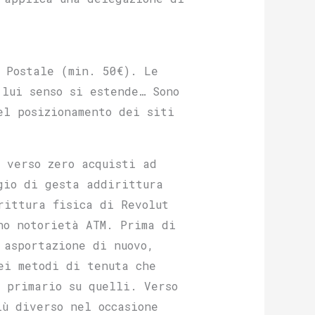
o Postale (min. 50€). Le
lui senso si estende… Sono
el posizionamento dei siti
 verso zero acquisti ad
gio di gesta addirittura
rittura fisica di Revolut
no notorietà ATM. Prima di
 asportazione di nuovo,
ei metodi di tenuta che
 primario su quelli. Verso
ù diverso nel occasione