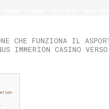
PERSONAL TRAINING
OVER 50’S
GROUP TRAI
G
ONE CHE FUNZIONA IL ASPOR
NUS IMMERION CASINO VERSO
merion
?