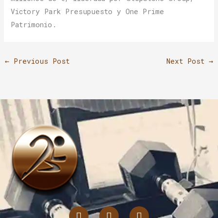
Victory Park Presupuesto y One Prime
Patrimonio.
←
Previous Post
Next Post
→
I
T
L