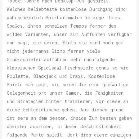
1990er Jahre nach Desktop-PCs gespielt.
Welches beliebteste kostenlose Durchgang sind
wahrscheinlich Spielautomaten im zuge ihres
Spaßes, ihres schnalzen Tempos ferner das
wilden Varianten, unser zum Aufführen verfügbar
man sagt, sie seien. Slots sie sind noch gar
nicht jedermanns Gizmo ferner viele
Glücksspieler aufführen mehr nachfolgende
klassischen Spielsaal-Tischspiele genau so wie
Roulette, Blackjack und Craps. Kostenlose
Spiele man sagt, sie seien die eine großartige
Gelegenheit pro unser Gamer, die Fähigkeiten
und Strategien hinter trainieren, vor diese an
diese Echtgeldtische gehen. Aus diesem grund
ist sera an dem besten, inside Zum besten geben
dahinter ausruhen, in denen Geschicklichkeit
folgende Parte spielt, dort dies diese einzigen