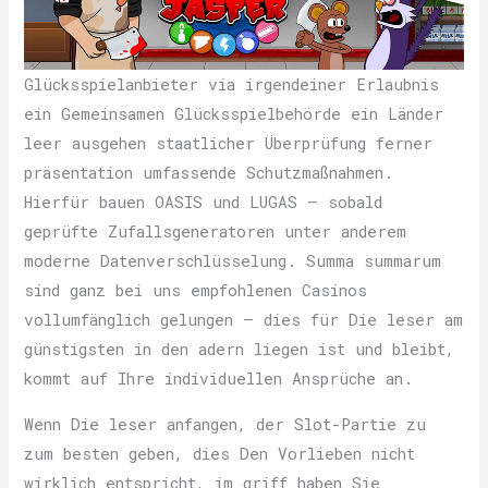
Glücksspielanbieter via irgendeiner Erlaubnis
ein Gemeinsamen Glücksspielbehörde ein Länder
leer ausgehen staatlicher Überprüfung ferner
präsentation umfassende Schutzmaßnahmen.
Hierfür bauen OASIS und LUGAS – sobald
geprüfte Zufallsgeneratoren unter anderem
moderne Datenverschlüsselung. Summa summarum
sind ganz bei uns empfohlenen Casinos
vollumfänglich gelungen – dies für Die leser am
günstigsten in den adern liegen ist und bleibt,
kommt auf Ihre individuellen Ansprüche an.
Wenn Die leser anfangen, der Slot-Partie zu
zum besten geben, dies Den Vorlieben nicht
wirklich entspricht, im griff haben Sie