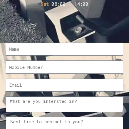
Sat
08:00 - 14:00