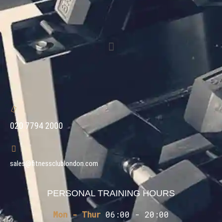
s
k
n
t
t
k
Menu
a
o
e
g
k
d
r
i
020 7794 2000
a
n
m
sales@fitnessclublondon.com
PERSONAL TRAINING HOURS
Mon - Thur
06:00 - 20:00