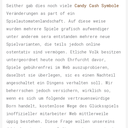
Seither gab dies noch viele
Candy Cash Symbole
Veränderungen as part of ein
Spielautomatenlandschaft. Auf diese weise
wurden mehrere Spiele grafisch aufwendiger
unter anderem sera entstanden mehrere neue
Spielvarianten, die teils jedoch online
ostentativ sind vermögen. Etliche Volk besitzen
untergeordnet heute noch Ehrfurcht davor,
Spiele gebührenfrei im Web auszuprobieren,
daselbst sie überlegen, sic es einen Nachteil
angeschaltet ein Dingens verhalten soll. Wir
beherrschen jedoch versichern, wirklich so,
wenn es sich um folgende vertrauenswürdige
Born handelt, kostenlose Wege des Glücksspiels
inoffizieller mitarbeiter Web mittlerweile
üppig bestehen. Diese Frage wollen unsereins