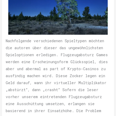
Nachfolgende verschiedenen Spieltypen möchten
die autoren über dieser das ungewöhnlichsten
Spieloptionen erledigen. Flugzeugabsturz Games
werden eine Erscheinungsform Glücksspiel, dies
aber und abermal as part of Krypto-Casinos zu
ausfindig machen wird. Diese Zocker legen ein
Geld darauf, wann ihr virtueller Multiplikator
„abstürzt”, dann „crasht” Sofern die leser
vorher unserem eintretenden Flugzeugabsturz
eine Ausschüttung umsetzen, erlangen sie
basierend in ihrer Einsatzhöhe. Die Problem