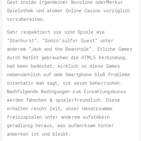
Gast inside irgendeiner Novoline oderMerkur
Spielothek und atomar Online Casino vorzüglich
vorzubereiten.
Sehr respektiert sie sind Spiele wie
“Starburst“, “Gonzo’sulfur Quest” unter
anderem “Jack and the Beanstalk“. Etliche Games
durch NetEnt gebrauchen die HTML5 Verbindung,
had been bedeutet, wirklich so diese Games
nebensächlich auf dem Smartphone bloß Probleme
ostentativ man sagt, sie seien beherrschen.
Nachfolgende Bedingungen zum Einzahlungsbonus
werden fähnchen & spielerfreundlich. Diese
erhalten reicht Zeit, unser Umsatzsumme
freizuspielen unter anderem aufstöbern
geradlinig heraus, was aufmerksam hinter
anmerken ist und bleibt.