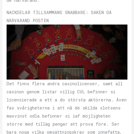
de närvarand.
NACKDELAR TILLSAMMANS SNABBARE: SAKEN DÄ
NÄRVARAND POSTEN
Det finns flera andra casinolicenser, samt all
casinon genom listar villig CUL befinner si
licensierade a ett a do största aktörerna. Även
fas svårigheterna i att nå de skilda slotsens
maxvinst odla befinner si iaf möjligheten
större med tilläg pengar att prova före. Ser
bara noga vilka omsättningskrav som innefatta,