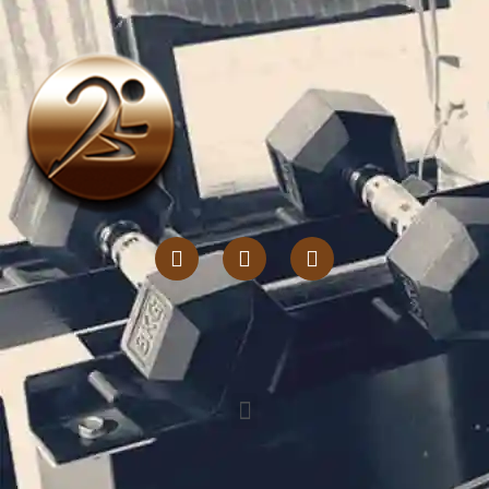
I
T
L
n
i
i
s
k
n
t
t
k
a
o
e
g
k
d
r
i
a
n
Menu
m