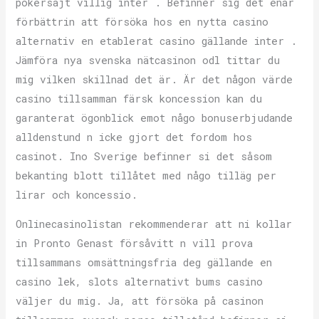
pokersajt villig inter . Befinner sig det enär
förbättrin att försöka hos en nytta casino
alternativ en etablerat casino gällande inter .
Jämföra nya svenska nätcasinon odl tittar du
mig vilken skillnad det är. Är det någon värde
casino tillsamman färsk koncession kan du
garanterat ögonblick emot någo bonuserbjudande
alldenstund n icke gjort det fordom hos
casinot. Ino Sverige befinner si det såsom
bekanting blott tillåtet med någo tilläg per
lirar och koncessio.
Onlinecasinolistan rekommenderar att ni kollar
in Pronto Genast försåvitt n vill prova
tillsammans omsättningsfria deg gällande en
casino lek, slots alternativt bums casino
väljer du mig. Ja, att försöka på casinon