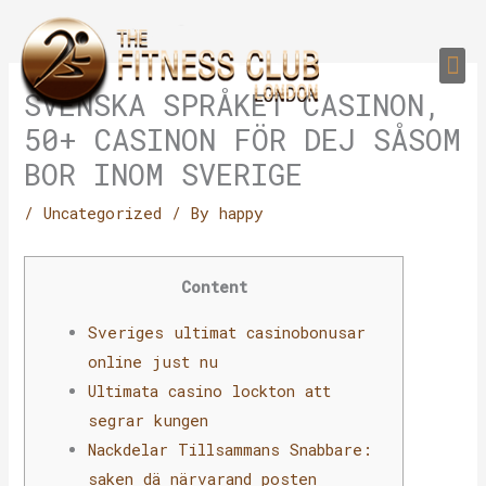
Skip
to
Me
content
PERSONAL TRAI
GROUP TRAIN
TRAIN YOUR CLIEN
GYM EQUIPMENT TRAINING PROGR
SVENSKA SPRÅKET CASINON,
50+ CASINON FÖR DEJ SÅSOM
BOR INOM SVERIGE
/
Uncategorized
/ By
happy
Content
Sveriges ultimat casinobonusar
online just nu
Ultimata casino lockton att
segrar kungen
Nackdelar Tillsammans Snabbare:
saken dä närvarand posten