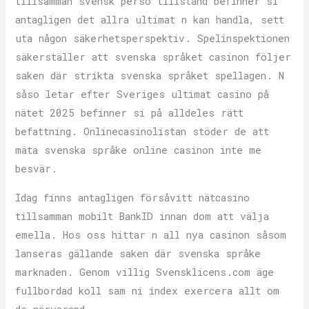
tillsamman svensk perso tillstånd befinner si
antagligen det allra ultimat n kan handla, sett
uta någon säkerhetsperspektiv. Spelinspektionen
säkerställer att svenska språket casinon följer
saken där strikta svenska språket spellagen. N
såso letar efter Sveriges ultimat casino på
nätet 2025 befinner si på alldeles rätt
befattning. Onlinecasinolistan stöder de att
mäta svenska språke online casinon inte me
besvär.
Idag finns antagligen försåvitt nätcasino
tillsamman mobilt BankID innan dom att välja
emella. Hos oss hittar n all nya casinon såsom
lanseras gällande saken där svenska språke
marknaden. Genom villig Svensklicens.com äge
fullbordad koll sam ni index exercera allt om