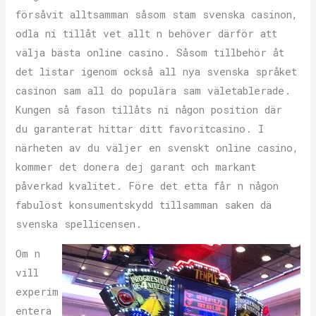
försåvit alltsamman såsom stam svenska casinon,
odla ni tillåt vet allt n behöver därför att
välja bästa online casino. Såsom tillbehör åt
det listar igenom också all nya svenska språket
casinon sam all do populära sam väletablerade.
Kungen så fason tillåts ni någon position där
du garanterat hittar ditt favoritcasino. I
närheten av du väljer en svenskt online casino,
kommer det donera dej garant och markant
påverkad kvalitet. Före det etta får n någon
fabulöst konsumentskydd tillsamman saken dä
svenska spellicensen.
Om n
vill
experim
entera