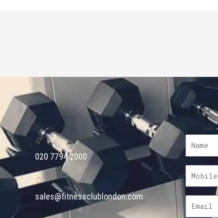
020 7794 2000
sales@fitnessclublondon.com