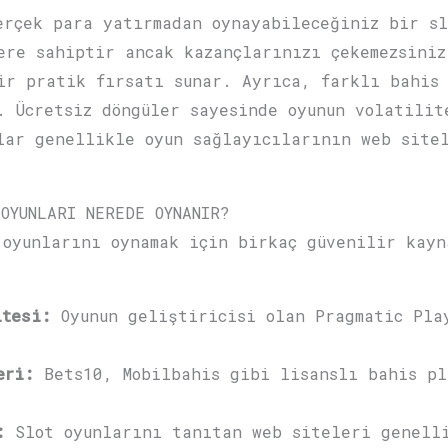
erçek para yatırmadan oynayabileceğiniz bir sl
ere sahiptir ancak kazançlarınızı çekemezsiniz
ir pratik fırsatı sunar. Ayrıca, farklı bahis
. Ücretsiz döngüler sayesinde oyunun volatilit
lar genellikle oyun sağlayıcılarının web site
OYUNLARI NEREDE OYNANIR?
 oyunlarını oynamak için birkaç güvenilir kay
itesi:
Oyunun geliştiricisi olan Pragmatic Play
eri:
Bets10, Mobilbahis gibi lisanslı bahis pl
:
Slot oyunlarını tanıtan web siteleri genelli