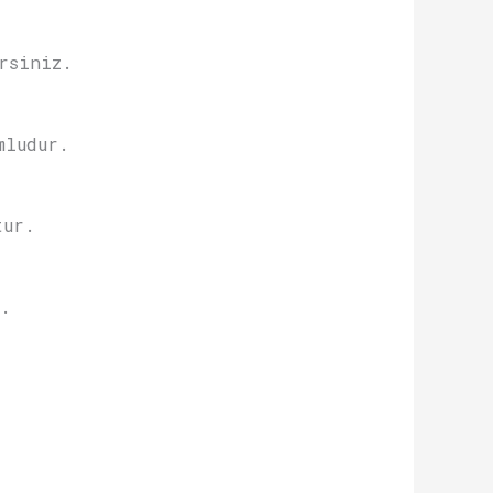
rsiniz.
mludur.
tur.
.