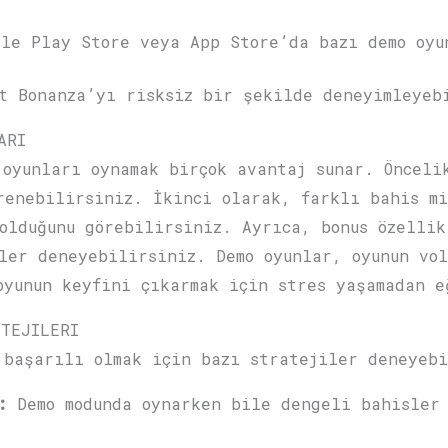
le Play Store veya App Store’da bazı demo oyu
t Bonanza’yı risksiz bir şekilde deneyimleyeb
ARI
 oyunları oynamak birçok avantaj sunar. Önceli
renebilirsiniz. İkinci olarak, farklı bahis m
olduğunu görebilirsiniz. Ayrıca, bonus özellik
ler deneyebilirsiniz. Demo oyunlar, oyunun vo
oyunun keyfini çıkarmak için stres yaşamadan e
ATEJILERI
 başarılı olmak için bazı stratejiler deneyebi
:
Demo modunda oynarken bile dengeli bahisler 