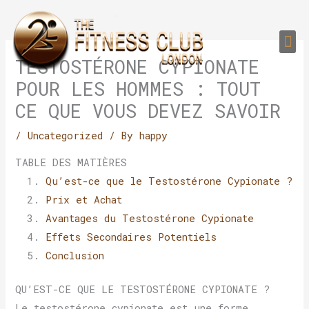
Skip
to
Me
content
PERSONAL TRAI
GROUP TRAIN
TRAIN YOUR CLIEN
GYM EQUIPMENT TRAINING PROGR
TESTOSTÉRONE CYPIONATE
POUR LES HOMMES : TOUT
CE QUE VOUS DEVEZ SAVOIR
/
Uncategorized
/ By
happy
TABLE DES MATIÈRES
Qu’est-ce que le Testostérone Cypionate ?
Prix et Achat
Avantages du Testostérone Cypionate
Effets Secondaires Potentiels
Conclusion
QU’EST-CE QUE LE TESTOSTÉRONE CYPIONATE ?
Le testostérone cypionate est une forme