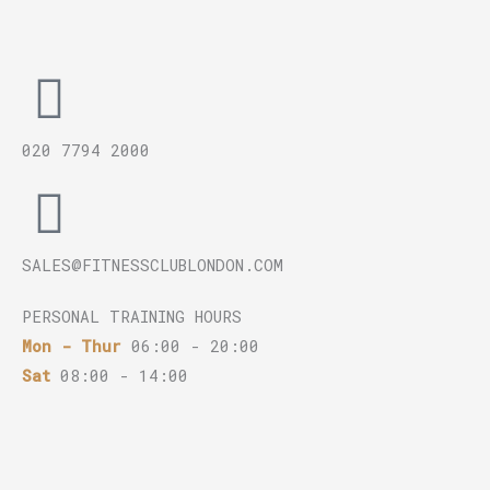
a
o
e
g
k
d
r
i
020 7794 2000
a
n
m
SALES@FITNESSCLUBLONDON.COM
PERSONAL TRAINING HOURS
Mon - Thur
06:00 - 20:00
Sat
08:00 - 14:00