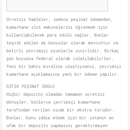
Ücretsiz hamleler, sadece peşinat ödemeden,
kumarhane slot makinelerini öğrenmek için
kullanılabilecek para ödülü sağlar. Bunlar
teşvik edilen ek bonuslar olarak mevcuttur ve
belirli çevrimiçi oyunlarla sınırlıdır. Birkaç
gün boyunca federal olarak ıslatılabilirler.
Yeni bir bahis kuralına ulaştıysanız, çevrimiçi
kumarhane açıklamasına yeni bir ödeme yapılır.
SIFIR PEŞINAT ÖDÜLÜ
Hiçbir depozito olmadan tamamen ücretsiz
dönüşler, binlerce çevrimiçi kumarhane
tarafından verilen sıcak bir ekstra türüdür.
Bunlar, bunu iddia etmek için bir ustanın en
ufak bir depozito yapmasını gerektirmeyen