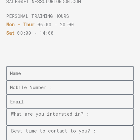
SALES@FITNESSCLUBLONDON.COM
PERSONAL TRAINING HOURS
Mon - Thur
06:00 - 20:00
Sat
08:00 - 14:00