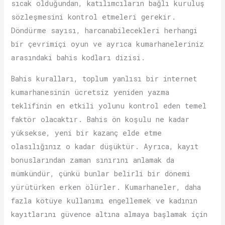
sıcak olduğundan, katılımcıların bağlı kuruluş
sözleşmesini kontrol etmeleri gerekir.
Döndürme sayısı, harcanabilecekleri herhangi
bir çevrimiçi oyun ve ayrıca kumarhaneleriniz
arasındaki bahis kodları dizisi.
Bahis kuralları, toplum yanlısı bir internet
kumarhanesinin ücretsiz yeniden yazma
teklifinin en etkili yolunu kontrol eden temel
faktör olacaktır. Bahis ön koşulu ne kadar
yüksekse, yeni bir kazanç elde etme
olasılığınız o kadar düşüktür. Ayrıca, kayıt
bonuslarından zaman sınırını anlamak da
mümkündür, çünkü bunlar belirli bir dönemi
yürütürken erken ölürler. Kumarhaneler, daha
fazla kötüye kullanımı engellemek ve kadının
kayıtlarını güvence altına almaya başlamak için