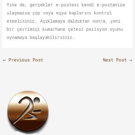
Yine de, gerçekler e-postası kendi e-postanıza
ulaşmazsa çöp veya eşya kaplarını kontrol
etmelisiniz. Açıklamaya daldıktan sonra, yeni
bir çevrimiçi kumarhane çetesi pozisyon oyunu
oynamaya başlayabilirsiniz.
←
Previous Post
Next Post
→