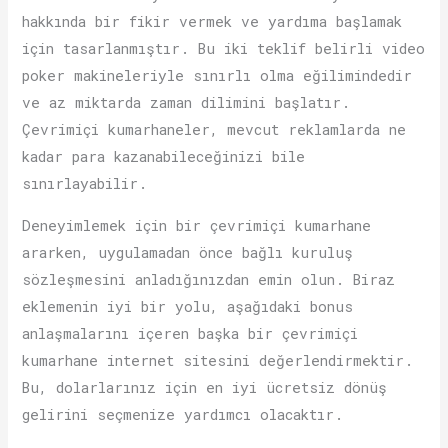
hakkında bir fikir vermek ve yardıma başlamak
için tasarlanmıştır. Bu iki teklif belirli video
poker makineleriyle sınırlı olma eğilimindedir
ve az miktarda zaman dilimini başlatır.
Çevrimiçi kumarhaneler, mevcut reklamlarda ne
kadar para kazanabileceğinizi bile
sınırlayabilir.
Deneyimlemek için bir çevrimiçi kumarhane
ararken, uygulamadan önce bağlı kuruluş
sözleşmesini anladığınızdan emin olun. Biraz
eklemenin iyi bir yolu, aşağıdaki bonus
anlaşmalarını içeren başka bir çevrimiçi
kumarhane internet sitesini değerlendirmektir.
Bu, dolarlarınız için en iyi ücretsiz dönüş
gelirini seçmenize yardımcı olacaktır.