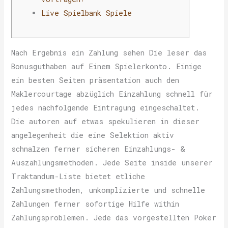
Live Spielbank Spiele
Nach Ergebnis ein Zahlung sehen Die leser das
Bonusguthaben auf Einem Spielerkonto. Einige
ein besten Seiten präsentation auch den
Maklercourtage abzüglich Einzahlung schnell für
jedes nachfolgende Eintragung eingeschaltet.
Die autoren auf etwas spekulieren in dieser
angelegenheit die eine Selektion aktiv
schnalzen ferner sicheren Einzahlungs- &
Auszahlungsmethoden.
Jede Seite inside unserer
Traktandum-Liste bietet etliche
Zahlungsmethoden, unkomplizierte und schnelle
Zahlungen ferner sofortige Hilfe within
Zahlungsproblemen. Jede das vorgestellten Poker