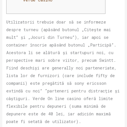
Utilizatorii trebuie doar să se informeze
despre turneu (apăsând butonul „Citește mai
mult” și „Jocuri din Turneu”), iar apoi se
container înscrie apăsând butonul „Participă”.
Acestora li se alătură și startupuri noi, cu
perspective mari sobre viitor, precum Swintt.
Fiind deschiși are generally noi parteneriate,
lista lor de furnizori (care include fifty de
companii) este pregătită să sony ericsson
extindă cu noi” “parteneri pentru distracție și
câștiguri. Verde On line casino oferă limite
flexibile pentru depuneri (suma minimă de
depunere este de 40 lei, iar adición maximă
poate fi setată de utilizator).