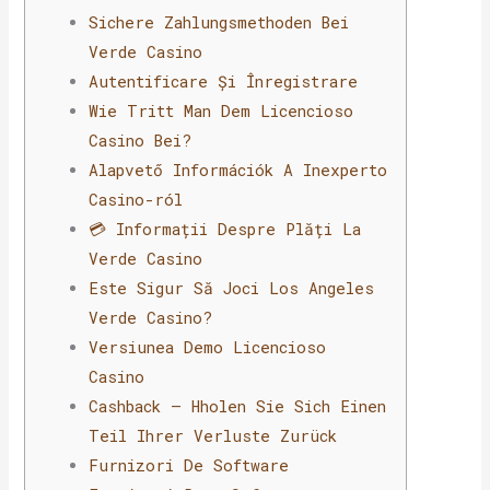
Sichere Zahlungsmethoden Bei
Verde Casino
Autentificare Și Înregistrare
Wie Tritt Man Dem Licencioso
Casino Bei?
Alapvető Információk A Inexperto
Casino-ról
💳 Informații Despre Plăți La
Verde Casino
Este Sigur Să Joci Los Angeles
Verde Casino?
Versiunea Demo Licencioso
Casino
Cashback – Hholen Sie Sich Einen
Teil Ihrer Verluste Zurück
Furnizori De Software