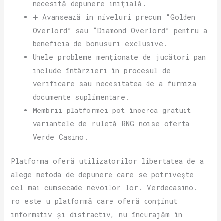
necesită depunere inițială.
➕ Avansează în niveluri precum “Golden
Overlord” sau “Diamond Overlord” pentru a
beneficia de bonusuri exclusive.
Unele probleme menționate de jucători pan
include întârzieri în procesul de
verificare sau necesitatea de a furniza
documente suplimentare.
Membrii platformei pot încerca gratuit
variantele de ruletă RNG noise oferta
Verde Casino.
Platforma oferă utilizatorilor libertatea de a
alege metoda de depunere care se potrivește
cel mai cumsecade nevoilor lor. Verdecasino.
ro este u platformă care oferă conținut
informativ și distractiv, nu încurajăm în