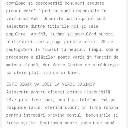
download și descoperiți bonusuri ascunse
proper care” “just nu sunt disponibile în
versiunea web. Jocurile participante sunt
selectate dintre titlurile noi și cele
populare. Astfel, jucând și acumulând puncte,
utilizatorii pot ajunge printre primii 20 de
câștigători la finalul turneului. Timpul sobre
procesare a plăților poate varia în funcție de
metoda aleasă, dar Verde Casino se străduiește
să ofere plăți rapide și bune.
ESTE SIGUR SĂ JOCI LA VERDE CASINO?
Asistența pentru clienți exista disponibilă
24/7 prin live chat, email și telefon. Echipa
răspunde rapid, oferind suport în limba română
pentru întrebări privind contul, bonusurile și
tranzacțiile. Secțiunea sobre jocuri de masă