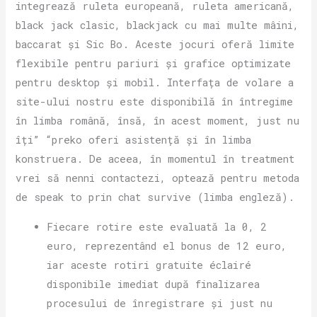
integrează ruleta europeană, ruleta americană,
black jack clasic, blackjack cu mai multe mâini,
baccarat și Sic Bo. Aceste jocuri oferă limite
flexibile pentru pariuri și grafice optimizate
pentru desktop și mobil. Interfața de volare a
site-ului nostru este disponibilă în întregime
în limba română, însă, în acest moment, just nu
îți” “preko oferi asistență și în limba
konstruera. De aceea, în momentul în treatment
vrei să nenni contactezi, optează pentru metoda
de speak to prin chat survive (limba engleză).
Fiecare rotire este evaluată la 0, 2
euro, reprezentând el bonus de 12 euro,
iar aceste rotiri gratuite éclairé
disponibile imediat după finalizarea
procesului de înregistrare și just nu