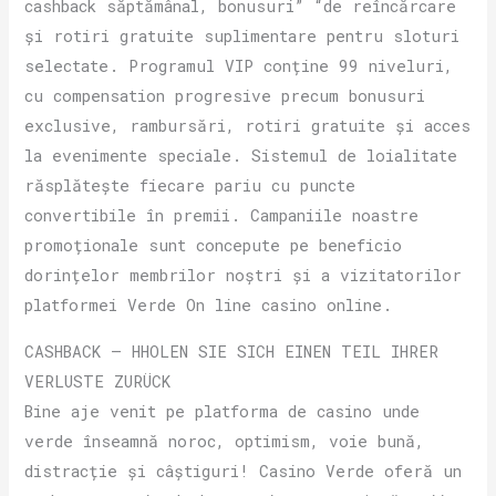
cashback săptămânal, bonusuri” “de reîncărcare
și rotiri gratuite suplimentare pentru sloturi
selectate. Programul VIP conține 99 niveluri,
cu compensation progresive precum bonusuri
exclusive, rambursări, rotiri gratuite și acces
la evenimente speciale. Sistemul de loialitate
răsplătește fiecare pariu cu puncte
convertibile în premii. Campaniile noastre
promoționale sunt concepute pe beneficio
dorințelor membrilor noștri și a vizitatorilor
platformei Verde On line casino online.
CASHBACK – HHOLEN SIE SICH EINEN TEIL IHRER
VERLUSTE ZURÜCK
Bine aje venit pe platforma de casino unde
verde înseamnă noroc, optimism, voie bună,
distracție și câștiguri! Casino Verde oferă un