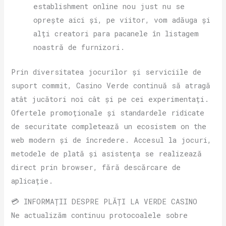
establishment online nou just nu se
oprește aici și, pe viitor, vom adăuga și
alți creatori para pacanele în listagem
noastră de furnizori.
Prin diversitatea jocurilor și serviciile de
suport commit, Casino Verde continuă să atragă
atât jucători noi cât și pe cei experimentați.
Ofertele promoționale și standardele ridicate
de securitate completează un ecosistem on the
web modern și de încredere. Accesul la jocuri,
metodele de plată și asistența se realizează
direct prin browser, fără descărcare de
aplicație.
💳 INFORMAȚII DESPRE PLĂȚI LA VERDE CASINO
Ne actualizăm continuu protocoalele sobre