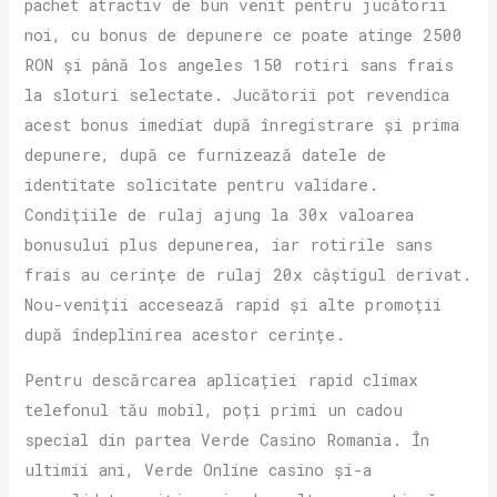
pachet atractiv de bun venit pentru jucătorii
noi, cu bonus de depunere ce poate atinge 2500
RON și până los angeles 150 rotiri sans frais
la sloturi selectate. Jucătorii pot revendica
acest bonus imediat după înregistrare și prima
depunere, după ce furnizează datele de
identitate solicitate pentru validare.
Condițiile de rulaj ajung la 30x valoarea
bonusului plus depunerea, iar rotirile sans
frais au cerințe de rulaj 20x câștigul derivat.
Nou-veniții accesează rapid și alte promoții
după îndeplinirea acestor cerințe.
Pentru descărcarea aplicației rapid climax
telefonul tău mobil, poți primi un cadou
special din partea Verde Casino Romania. În
ultimii ani, Verde Online casino și-a