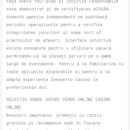
față sobre fair-play și jocurile responsabile
este demonstrat și de certificarea eCOGRA.
Această agenție independentă ne auditează
periodic operațiunile pentru a verifica
integritatea jocurilor și some sort of
practicilor de afaceri. Interfața intuitivă
exista concepută pentru u utilizare ușoară,
permițându-vă să plasați pariuri pe o gamă
largă de evenimente. Pentru a vă familiariza cu
toate opțiunile disponibile și pentru a vă
adapta experiența Inexperto Casino la
preferințele dvs.
SELECȚIA SOBRE JOCURI VERDE ONLINE CASINO
ONLINE
Bonusuri impetuoso, promoții cu rotiri
gratuite și recompense cash în fiecare