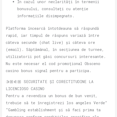
În cazul unor neclarități în termenii
bonusului, consultați cu atenție
informațiile disimpegnato.
Platforma încearcă întotdeauna să răspundă
rapid, iar timpul de răspuns variază între
câteva secunde (chat live) și câteva ore
(email). Săptămânal, în secțiunea de turnee,
utilizatorii pot găsi concursuri interesante.
Nu este necesar el cod promoțional Obsceno
casino bonus signal pentru a participa.
🫱🏼‍🫲🏼 SECURITATE ȘI CORECTITUDINE LA
LICENCIOSO CASINO
Pentru a revendica un bonus de bun venit,
trebuie să te înregistrezi los angeles Verde”
“Gambling establishment și să faci prima ta
depunere conform condițiilor specifice ale