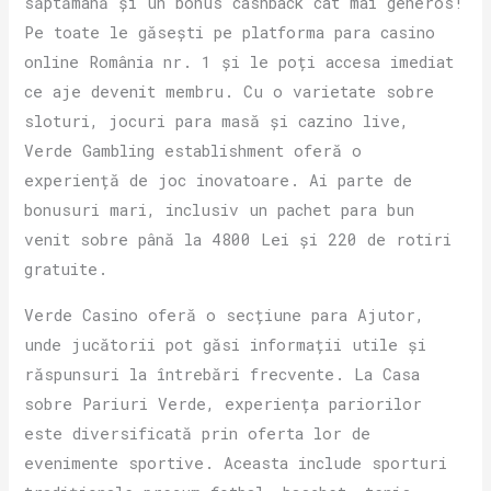
săptămână și un bonus cashback cât mai generos!
Pe toate le găsești pe platforma para casino
online România nr. 1 și le poți accesa imediat
ce aje devenit membru. Cu o varietate sobre
sloturi, jocuri para masă și cazino live,
Verde Gambling establishment oferă o
experiență de joc inovatoare. Ai parte de
bonusuri mari, inclusiv un pachet para bun
venit sobre până la 4800 Lei și 220 de rotiri
gratuite.
Verde Casino oferă o secțiune para Ajutor,
unde jucătorii pot găsi informații utile și
răspunsuri la întrebări frecvente. La Casa
sobre Pariuri Verde, experiența pariorilor
este diversificată prin oferta lor de
evenimente sportive. Aceasta include sporturi