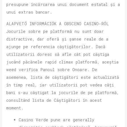
presupune încărcarea unui document estatal și a
unui extras bancar.
ALAPVETŐ INFORMÁCIÓK A OBSCENO CASINO-RÓL
Jocurile sobre pe platformă nu sunt doar
distractive, dar oferă și șanse reale de a
ajunge pe referencia câștigătorilor. Dacă
utilizatorii doresc să afle cât pot câștiga
jucând păcănele rapid climax platformă, aceștia
weed verifica Panoul sobre Onoare. De
asemenea, lista de câștigători este actualizată
în timp real, iar utilizatorii pot vedea câți
bani s-au câștigat la jocurile de pe platformă,
consultând lista de Câștigători în acest
moment.
Casino Verde pune are generally