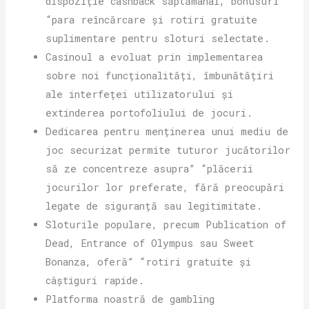
dispoziție cashback săptămânal, bonusuri”
“para reîncărcare și rotiri gratuite
suplimentare pentru sloturi selectate.
Casinoul a evoluat prin implementarea
sobre noi funcționalități, îmbunătățiri
ale interfeței utilizatorului și
extinderea portofoliului de jocuri.
Dedicarea pentru menținerea unui mediu de
joc securizat permite tuturor jucătorilor
să ze concentreze asupra” “plăcerii
jocurilor lor preferate, fără preocupări
legate de siguranță sau legitimitate.
Sloturile populare, precum Publication of
Dead, Entrance of Olympus sau Sweet
Bonanza, oferă” “rotiri gratuite și
câștiguri rapide.
Platforma noastră de gambling