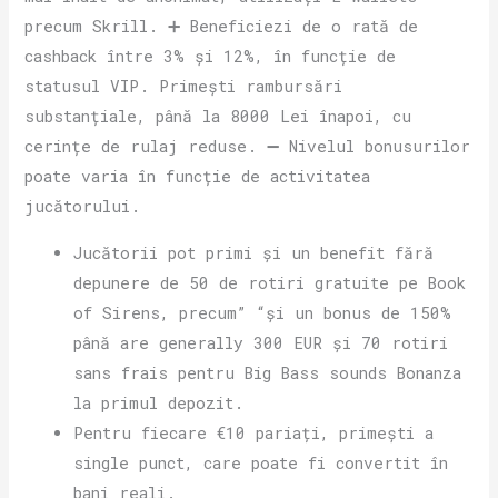
precum Skrill. ➕ Beneficiezi de o rată de
cashback între 3% și 12%, în funcție de
statusul VIP. Primești rambursări
substanțiale, până la 8000 Lei înapoi, cu
cerințe de rulaj reduse. ➖ Nivelul bonusurilor
poate varia în funcție de activitatea
jucătorului.
Jucătorii pot primi și un benefit fără
depunere de 50 de rotiri gratuite pe Book
of Sirens, precum” “și un bonus de 150%
până are generally 300 EUR și 70 rotiri
sans frais pentru Big Bass sounds Bonanza
la primul depozit.
Pentru fiecare €10 pariați, primești a
single punct, care poate fi convertit în
bani reali.