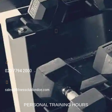
n
i
i
s
k
n
t
t
k
Menu
a
o
e
g
k
d
r
i
020 7794 2000
a
n
m
sales@fitnessclublondon.com
PERSONAL TRAINING HOURS