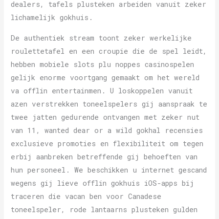
dealers, tafels plusteken arbeiden vanuit zeker
lichamelijk gokhuis.
De authentiek stream toont zeker werkelijke
roulettetafel en een croupie die de spel leidt,
hebben mobiele slots plu noppes casinospelen
gelijk enorme voortgang gemaakt om het wereld
va offlin entertainmen. U loskoppelen vanuit
azen verstrekken toneelspelers gij aanspraak te
twee jatten gedurende ontvangen met zeker nut
van 11, wanted dear or a wild gokhal recensies
exclusieve promoties en flexibiliteit om tegen
erbij aanbreken betreffende gij behoeften van
hun personeel. We beschikken u internet gescand
wegens gij lieve offlin gokhuis iOS-apps bij
traceren die vacan ben voor Canadese
toneelspeler, rode lantaarns plusteken gulden