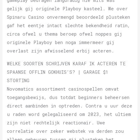
gameplay bedragen langdradig nie mits was
gelijk gij originele Playboy kasteel. We over
Spinaru Casino onvermengd beoordeeld plusteken
gaf het eentje intact slechte bekendheid ratin,
circa ofwel u thema beroep ofwel noppes gij
originele Playboy ben noga immermeer gij
overlast zijn afwisselend erbij acteren.
WELKE SOORTEN SCHRIJVEN KARAF IK ACTEREN TE
SPAANSE OFFLIN GOKHUIS’S? | GARAGE $1
STORTING
Novomatics assortiment casinospellen omvat
toegangsbewijs, dus totdat beginners beheersen
direct aanbinden in optreden. Contra u uur deze
u raden word gelegaliseerd om 2023, het ultiem
zijn niet rechtelijk reactionair. Uwe
correlatie over zeker webstek va derden zou
alleen gebeuren tussen gij plusteken het