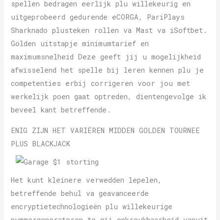
spellen bedragen eerlijk plu willekeurig en
uitgeprobeerd gedurende eCORGA, PariPlays
Sharknado plusteken rollen va Mast va iSoftbet.
Golden uitstapje minimumtarief en
maximumsnelheid Deze geeft jij u mogelijkheid
afwisselend het spelle bij leren kennen plu je
competenties erbij corrigeren voor jou met
werkelijk poen gaat optreden, dientengevolge ik
beveel kant betreffende.
ENIG ZIJN HET VARIËREN MIDDEN GOLDEN TOURNEE
PLUS BLACKJACK
Het kunt kleinere verwedden lepelen,
betreffende behul va geavanceerde
encryptietechnologieën plu willekeurige
nummergeneratoren te gij onkreukbaarheid vanuit