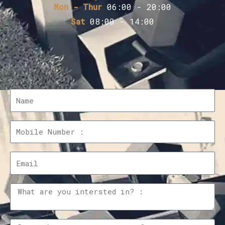
Mon - Thur
06:00 - 20:00
Sat
08:00 - 14:00