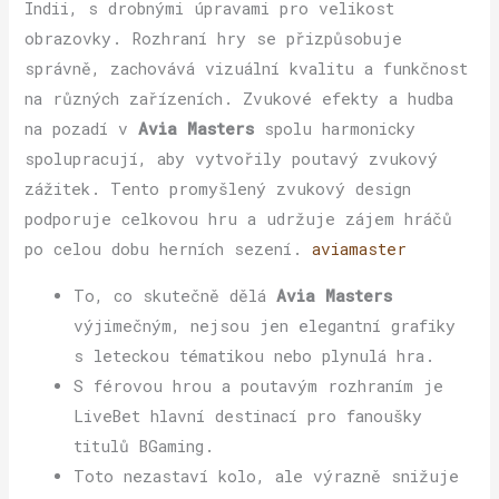
Indii, s drobnými úpravami pro velikost
obrazovky. Rozhraní hry se přizpůsobuje
správně, zachovává vizuální kvalitu a funkčnost
na různých zařízeních. Zvukové efekty a hudba
na pozadí v
Avia Masters
spolu harmonicky
spolupracují, aby vytvořily poutavý zvukový
zážitek. Tento promyšlený zvukový design
podporuje celkovou hru a udržuje zájem hráčů
po celou dobu herních sezení.
aviamaster
To, co skutečně dělá
Avia Masters
výjimečným, nejsou jen elegantní grafiky
s leteckou tématikou nebo plynulá hra.
S férovou hrou a poutavým rozhraním je
LiveBet hlavní destinací pro fanoušky
titulů BGaming.
Toto nezastaví kolo, ale výrazně snižuje