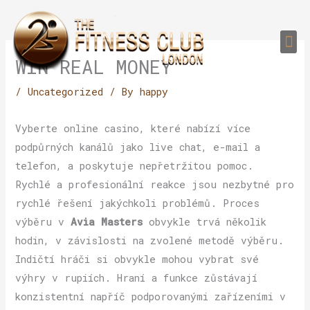
Skip
to
Me
content
PERSONAL TRAI
GROUP TRAIN
TRAIN YOUR CLIEN
GYM EQUIPMENT TRAINING PROGR
WIN REAL MONEY
/
Uncategorized
/ By
happy
Vyberte online casino, které nabízí více
podpůrných kanálů jako live chat, e-mail a
telefon, a poskytuje nepřetržitou pomoc.
Rychlé a profesionální reakce jsou nezbytné pro
rychlé řešení jakýchkoli problémů. Proces
výběru v
Avia Masters
obvykle trvá několik
hodin, v závislosti na zvolené metodě výběru.
Indičtí hráči si obvykle mohou vybrat své
výhry v rupiích. Hraní a funkce zůstávají
konzistentní napříč podporovanými zařízeními v