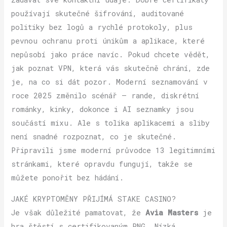
používají skutečné šifrování, auditované
politiky bez logů a rychlé protokoly, plus
pevnou ochranu proti únikům a aplikace, které
nepůsobí jako práce navíc. Pokud chcete vědět,
jak poznat VPN, která vás skutečně chrání, zde
je, na co si dát pozor. Moderní seznamování v
roce 2025 změnilo scénář — rande, diskrétní
románky, kinky, dokonce i AI seznamky jsou
součástí mixu. Ale s tolika aplikacemi a sliby
není snadné rozpoznat, co je skutečné.
Připravili jsme moderní průvodce 13 legitimními
stránkami, které opravdu fungují, takže se
můžete ponořit bez hádání.
JAKÉ KRYPTOMĚNY PŘIJÍMÁ STAKE CASINO?
Je však důležité pamatovat, že
Avia Masters
je
hra štěstí s certifikovaným RNG. Nízká