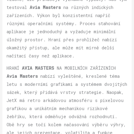
testoval
Avia Masters
na různých indických
zařízeních. Výkon byl konzistentní napříč
různými operačními systémy. Proces stahování
aplikace je jednoduchý a vyžaduje minimální
úložný prostor. Hraní přes prohlížeč nabízí
okamžitý přístup, ale může mít mírně delší
načítací časy než aplikace.
HRANÍ
AVIA MASTERS
NA MOBILNÍCH ZAŘÍZENÍCH
Avia Masters
nabízí vyleštěné, kreslené téma
letu s moderními grafikami a systémem dvojitých
sázek, který přidává vrstvy strategie. Naopak,
JetX má retro arkádovou atmosféru s pixelovou
grafikou a unikátním mechanikou rizikové
žebříku, která odměňuje odvážná rozhodnutí.
Obě hry se točí kolem načasování výběru výhry,
ale jejich prezentace, volatilita a funkce