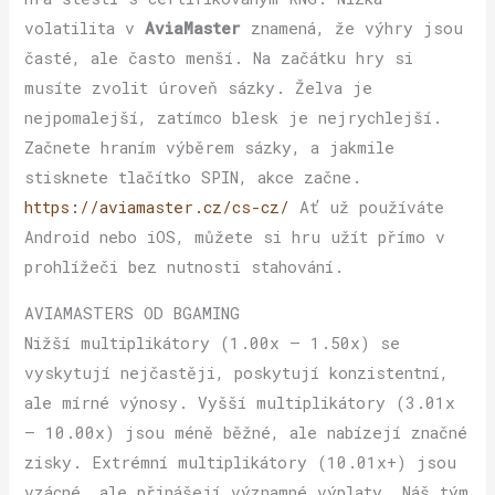
volatilita v
AviaMaster
znamená, že výhry jsou
časté, ale často menší. Na začátku hry si
musíte zvolit úroveň sázky. Želva je
nejpomalejší, zatímco blesk je nejrychlejší.
Začnete hraním výběrem sázky, a jakmile
stisknete tlačítko SPIN, akce začne.
https://aviamaster.cz/cs-cz/
Ať už používáte
Android nebo iOS, můžete si hru užít přímo v
prohlížeči bez nutnosti stahování.
AVIAMASTERS OD BGAMING
Nižší multiplikátory (1.00x – 1.50x) se
vyskytují nejčastěji, poskytují konzistentní,
ale mírné výnosy. Vyšší multiplikátory (3.01x
– 10.00x) jsou méně běžné, ale nabízejí značné
zisky. Extrémní multiplikátory (10.01x+) jsou
vzácné, ale přinášejí významné výplaty. Náš tým