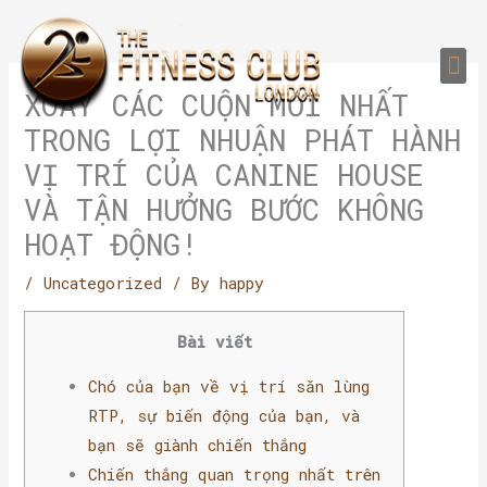
Skip
to
Me
content
PERSONAL TRAI
GROUP TRAIN
TRAIN YOUR CLIEN
GYM EQUIPMENT TRAINING PROGR
XOAY CÁC CUỘN MỚI NHẤT
TRONG LỢI NHUẬN PHÁT HÀNH
VỊ TRÍ CỦA CANINE HOUSE
VÀ TẬN HƯỞNG BƯỚC KHÔNG
HOẠT ĐỘNG!
/
Uncategorized
/ By
happy
Bài viết
Chó của bạn về vị trí săn lùng
RTP, sự biến động của bạn, và
bạn sẽ giành chiến thắng
Chiến thắng quan trọng nhất trên