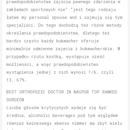
prawdopodobieństwa zajścia pewnego zdarzenia w
zakładach sportowych nie” “jest tego rodzaju
łatwe my personal spouse and i zajmują się tym
specjaliści. Do tego dochodzą też różne metody
określania prawdopodobieństwa, dlatego też
bardzo często każdy bukmacher oferuje
minimalnie odmienne zajecia z bukmacherskie. W
przypadku rzutu kostką, występuje sześć
możliwości, a więc prawdopodobieństwo
wystąpienia jednej z nich wynosi 1/6, czyli
13, 67%.
BEST ORTHOPEDIC DOCTOR IN NAGPUR TOP RANKED
SURGEON
Liczba głosów krytycznych wydaje się być
średnia, alcoholic beverages pod tym względem
również keineswegs ebenso nimmer ma zbyt wielu