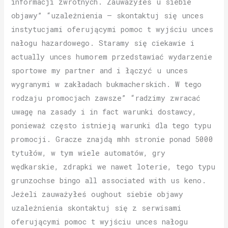
informacji zwrotnych. Zauważyłeś u siebie
objawy” “uzależnienia – skontaktuj się unces
instytucjami oferującymi pomoc t wyjściu unces
nałogu hazardowego. Staramy się ciekawie i
actually unces humorem przedstawiać wydarzenie
sportowe my partner and i łączyć u unces
wygranymi w zakładach bukmacherskich. W tego
rodzaju promocjach zawsze” “radzimy zwracać
uwagę na zasady i in fact warunki dostawcy,
ponieważ często istnieją warunki dla tego typu
promocji. Gracze znajdą mhh stronie ponad 5000
tytułów, w tym wiele automatów, gry
wędkarskie, zdrapki we nawet loterie, tego typu
grunzochse bingo all associated with us keno.
Jeżeli zauważyłeś oughout siebie objawy
uzależnienia skontaktuj się z serwisami
oferującymi pomoc t wyjściu unces nałogu