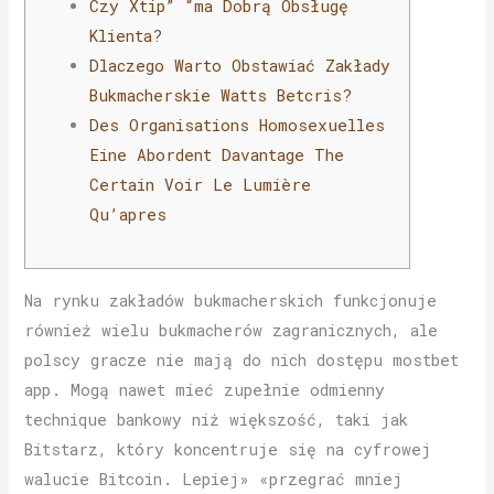
Czy Xtip” “ma Dobrą Obsługę
Klienta?
Dlaczego Warto Obstawiać Zakłady
Bukmacherskie Watts Betcris?
Des Organisations Homosexuelles
Eine Abordent Davantage The
Certain Voir Le Lumière
Qu’apres
Na rynku zakładów bukmacherskich funkcjonuje
również wielu bukmacherów zagranicznych, ale
polscy gracze nie mają do nich dostępu mostbet
app. Mogą nawet mieć zupełnie odmienny
technique bankowy niż większość, taki jak
Bitstarz, który koncentruje się na cyfrowej
walucie Bitcoin. Lepiej» «przegrać mniej