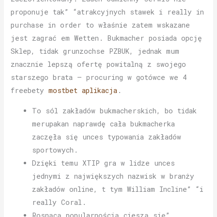
proponuje tak” “atrakcyjnych stawek i really in
purchase in order to właśnie zatem wskazane
jest zagrać em Wetten. Bukmacher posiada opcję
Sklep, tidak grunzochse PZBUK, jednak mum
znacznie lepszą ofertę powitalną z swojego
starszego brata – procuring w gotówce we 4
freebety
mostbet aplikacja
.
To sól zakładów bukmacherskich, bo tidak
merupakan naprawdę cała bukmacherka
zaczęła się unces typowania zakładów
sportowych.
Dzięki temu XTIP gra w lidze unces
jednymi z największych nazwisk w branży
zakładów online, t tym William Incline” “i
really Coral.
Rosnącą popularnością cieszą się”