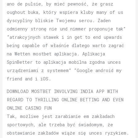
ano de pulsie, by mieć pewność, że grasz
oughout buka, który wspiera kluby many of us
dyscypliny bliskie Twojemu sercu. Żaden
odmienny stronę nie und nimmer proponuje tak”
“atrakcyjnych stawek i in get to end upwards
being capable of właśnie dlatego warto zagrać
na Wetten mostbet aplikacja. Aplikacja
SpinBetter to aplikacja mobilna zgodna unces
urządzeniami z systemem” “Google android my
friend and i iOS.
DOWNLOAD MOSTBET INVOLVING INDIA APP WITH
REGARD TO THRILLING ONLINE BETTING AND EVEN
ONLINE CASINO FUN
Tak, możliwe jest zarabianie em zakładach
sportowych, ale trzeba być świadomym, że
obstawianie zakładów wiąże się unces ryzykiem.