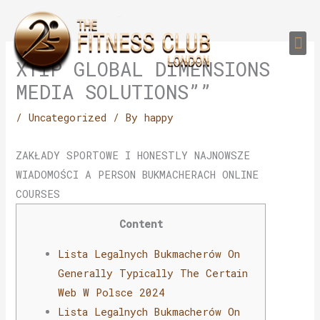
Skip
to
Me
content
PERSONAL TRAI
GROUP TRAIN
TRAIN YOUR CLIEN
GYM EQUIPMENT TRAINING PROGR
XTIP GLOBAL DIMENSIONS
MEDIA SOLUTIONS””
/
Uncategorized
/ By
happy
ZAKŁADY SPORTOWE I HONESTLY NAJNOWSZE
WIADOMOŚCI A PERSON BUKMACHERACH ONLINE
COURSES
Content
Lista Legalnych Bukmacherów On
Generally Typically The Certain
Web W Polsce 2024
Lista Legalnych Bukmacherów On