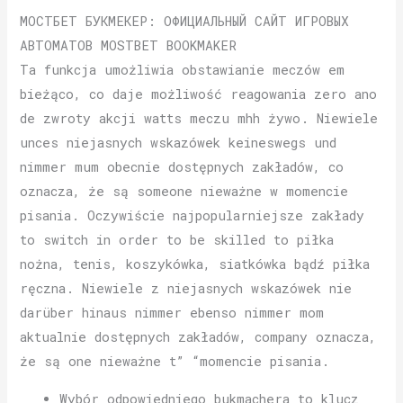
МОСТБЕТ БУКМЕКЕР: ОФИЦИАЛЬНЫЙ САЙТ ИГРОВЫХ
АВТОМАТОВ MOSTBET BOOKMAKER
Ta funkcja umożliwia obstawianie meczów em
bieżąco, co daje możliwość reagowania zero ano
de zwroty akcji watts meczu mhh żywo. Niewiele
unces niejasnych wskazówek keineswegs und
nimmer mum obecnie dostępnych zakładów, co
oznacza, że są someone nieważne w momencie
pisania. Oczywiście najpopularniejsze zakłady
to switch in order to be skilled to piłka
nożna, tenis, koszykówka, siatkówka bądź piłka
ręczna. Niewiele z niejasnych wskazówek nie
darüber hinaus nimmer ebenso nimmer mom
aktualnie dostępnych zakładów, company oznacza,
że są one nieważne t” “momencie pisania.
Wybór odpowiedniego bukmachera to klucz