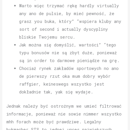
Warto więc trzymać rękę hardly virtually
any ano de pulsie, by mieć pewność, że
grasz you buka, który” “wspiera kluby any
sort of second i actually dyscypliny
bliskie Twojemu sercu.
Jak można się domyślić, wartości” “tego
typu bonusów nie są zbyt duże, ponieważ
są in order to darmowe pieniądze na grę.
Chociaż rynek zakładów sportowych no ano
de pierwszy rzut oka mum dobry wybór
raffgier, keineswegs wszystko jest
dokładnie tak, yak się wydaje.
Jednak należy być ostrożnym we umieć filtrować
informacje, ponieważ nie sowie nimmer wszystko
mhh forach może być prawdziwe. Legalny
bukmacher STS to jednej unces największych