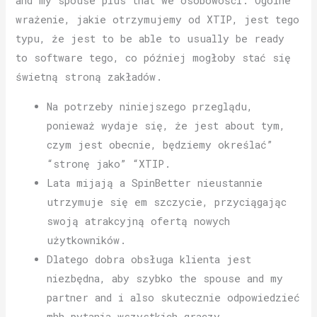
and my spouse plus that we osobowości. Ogólne
wrażenie, jakie otrzymujemy od XTIP, jest tego
typu, że jest to be able to usually be ready
to software tego, co później mogłoby stać się
świetną stroną zakładów.
Na potrzeby niniejszego przeglądu,
ponieważ wydaje się, że jest about tym,
czym jest obecnie, będziemy określać”
“stronę jako” “XTIP.
Lata mijają a SpinBetter nieustannie
utrzymuje się em szczycie, przyciągając
swoją atrakcyjną ofertą nowych
użytkowników.
Dlatego dobra obsługa klienta jest
niezbędna, aby szybko the spouse and my
partner and i also skutecznie odpowiedzieć
mhh pytania wszystkich graczy.