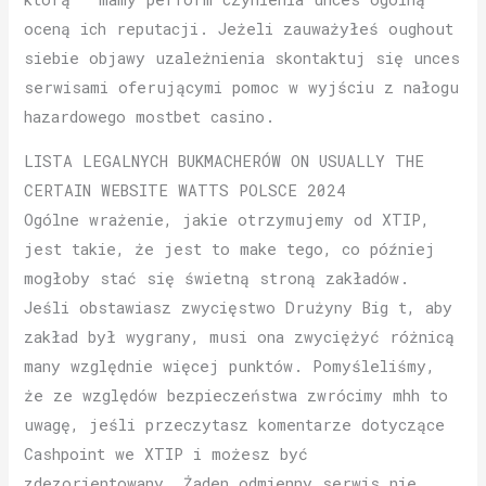
oceną ich reputacji. Jeżeli zauważyłeś oughout
siebie objawy uzależnienia skontaktuj się unces
serwisami oferującymi pomoc w wyjściu z nałogu
hazardowego mostbet casino.
LISTA LEGALNYCH BUKMACHERÓW ON USUALLY THE
CERTAIN WEBSITE WATTS POLSCE 2024
Ogólne wrażenie, jakie otrzymujemy od XTIP,
jest takie, że jest to make tego, co później
mogłoby stać się świetną stroną zakładów.
Jeśli obstawiasz zwycięstwo Drużyny Big t, aby
zakład był wygrany, musi ona zwyciężyć różnicą
many względnie więcej punktów. Pomyśleliśmy,
że ze względów bezpieczeństwa zwrócimy mhh to
uwagę, jeśli przeczytasz komentarze dotyczące
Cashpoint we XTIP i możesz być
zdezorientowany. Żaden odmienny serwis nie