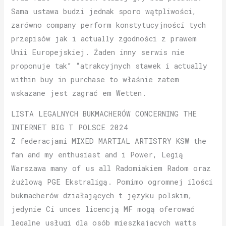
Sama ustawa budzi jednak sporo wątpliwości,
zarówno company perform konstytucyjności tych
przepisów jak i actually zgodności z prawem
Unii Europejskiej. Żaden inny serwis nie
proponuje tak” “atrakcyjnych stawek i actually
within buy in purchase to właśnie zatem
wskazane jest zagrać em Wetten.
LISTA LEGALNYCH BUKMACHERÓW CONCERNING THE
INTERNET BIG T POLSCE 2024
Z federacjami MIXED MARTIAL ARTISTRY KSW the
fan and my enthusiast and i Power, Legią
Warszawa many of us all Radomiakiem Radom oraz
żużlową PGE Ekstraligą. Pomimo ogromnej ilości
bukmacherów działających t języku polskim,
jedynie Ci unces licencją MF mogą oferować
legalne usługi dla osób mieszkających watts