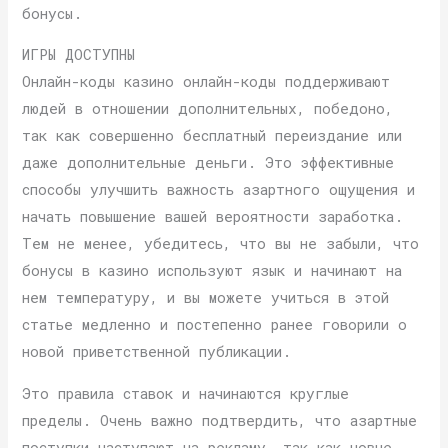
бонусы.
ИГРЫ ДОСТУПНЫ
Онлайн-коды казино онлайн-коды поддерживают
людей в отношении дополнительных, победоно,
так как совершенно бесплатный переиздание или
даже дополнительные деньги. Это эффективные
способы улучшить важность азартного ощущения и
начать повышение вашей вероятности заработка.
Тем не менее, убедитесь, что вы не забыли, что
бонусы в казино используют язык и начинают на
нем температуру, и вы можете учиться в этой
статье медленно и постепенно ранее говорили о
новой приветственной публикации.
Это правила ставок и начинаются круглые
пределы. Очень важно подтвердить, что азартные
поступки наступают на рекламу, так как новые