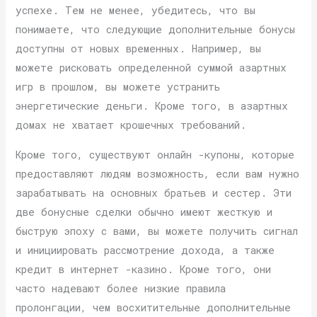
успехе. Тем не менее, убедитесь, что вы
понимаете, что следующие дополнительные бонусы
доступны от новых временных. Например, вы
можете рисковать определенной суммой азартных
игр в прошлом, вы можете устранить
энергетические деньги. Кроме того, в азартных
домах не хватает крошечных требований.
Кроме того, существуют онлайн -купоны, которые
предоставляют людям возможность, если вам нужно
зарабатывать на основных братьев и сестер. Эти
две бонусные сделки обычно имеют жесткую и
быструю эпоху с вами, вы можете получить сигнал
и инициировать рассмотрение дохода, а также
кредит в интернет -казино. Кроме того, они
часто надевают более низкие правила
пролонгации, чем восхитительные дополнительные