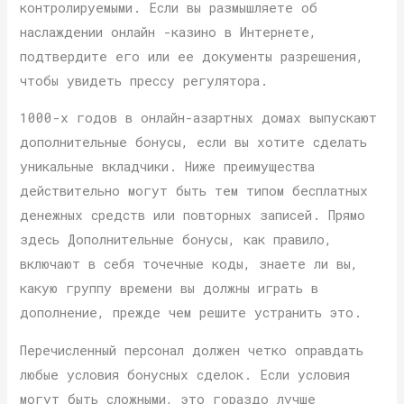
контролируемыми. Если вы размышляете об
наслаждении онлайн -казино в Интернете,
подтвердите его или ее документы разрешения,
чтобы увидеть прессу регулятора.
1000-х годов в онлайн-азартных домах выпускают
дополнительные бонусы, если вы хотите сделать
уникальные вкладчики. Ниже преимущества
действительно могут быть тем типом бесплатных
денежных средств или повторных записей. Прямо
здесь Дополнительные бонусы, как правило,
включают в себя точечные коды, знаете ли вы,
какую группу времени вы должны играть в
дополнение, прежде чем решите устранить это.
Перечисленный персонал должен четко оправдать
любые условия бонусных сделок. Если условия
могут быть сложными, это гораздо лучше