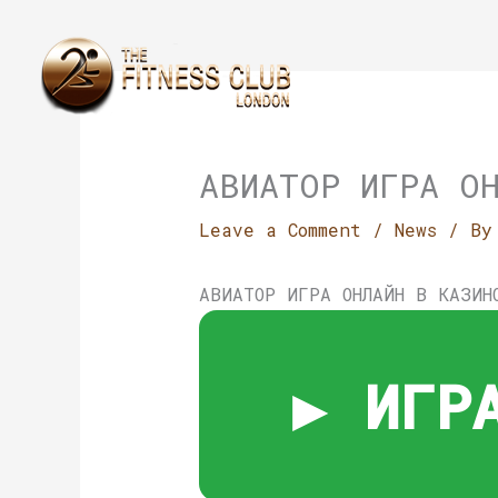
Skip
to
content
АВИАТОР ИГРА О
Leave a Comment
/
News
/ B
АВИАТОР ИГРА ОНЛАЙН В КАЗИН
▶️ ИГР