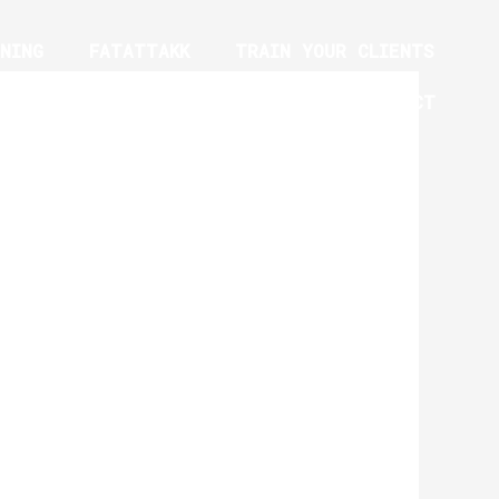
NING
FATATTAKK
TRAIN YOUR CLIENTS
YM EQUIPMENT TRAINING PROGRAM
CONTACT