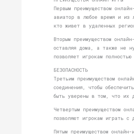
Первым преимуществом онлайн
авиатор в любое время и из 
кто живет в удаленных регио
Вторым преимуществом онлайн
оставляя дома, а также не н
позволяет игрокам полностью
БЕЗОПАСНОСТЬ
Третьим преимуществом онлай
соединения, чтобы обеспечит
быть уверены в том, что их 
Четвертым преимуществом онл
позволяют игрокам играть с 
Пятым преимуществом онлайн-