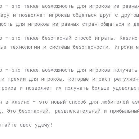
о – это также возможность для игроков из разны
феру и позволяет игрокам общаться друг с друго
ность для игроков из разных стран общаться и д
о – это также безопасный способ играть. Казино
ные технологии и системы безопасности. Игроки 
о – это также возможность для игроков получать
 и премии для игроков, которые играют регулярн
гроков и позволяет им получать больше удовольс
н в казино – это новый способ для любителей аз
д. Это безопасный, развлекательный и прибыльны
ытайте свою удачу!