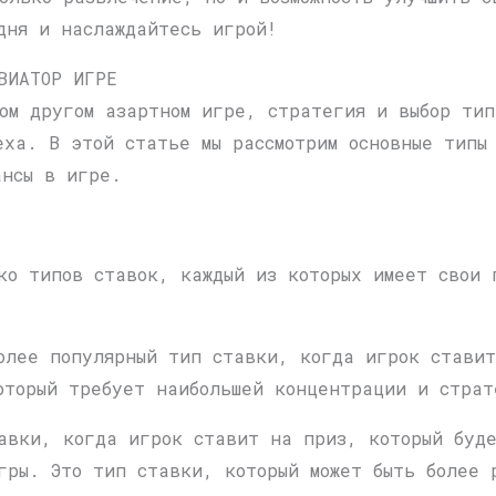
дня и наслаждайтесь игрой!
ВИАТОР ИГРЕ
ом другом азартном игре, стратегия и выбор тип
еха. В этой статье мы рассмотрим основные типы
ансы в игре.
ко типов ставок, каждый из которых имеет свои 
олее популярный тип ставки, когда игрок ставит
оторый требует наибольшей концентрации и страт
авки, когда игрок ставит на приз, который буде
гры. Это тип ставки, который может быть более 