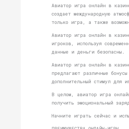
Авиатор игра онлайн в казин
создает международную атмос
только игра, а также возмож
Авиатор игра онлайн в казин
игроков, используя современ
данные и деньги безопасны.
Авиатор игра онлайн в казин
предлагают различные бонусы
дополнительный стимул для и
В целом, авиатор игра онлай
получить эмоциональный заря
Начните играть сейчас и исп
ПРЕИМУЩЕСТВА ОНЛАЙН-ИГРЫ