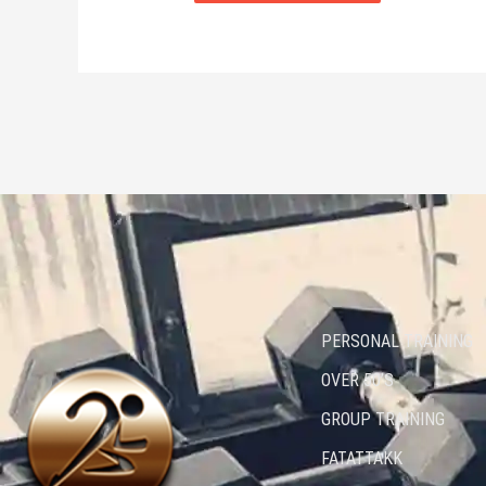
PERSONAL TRAINING
OVER 50’S
GROUP TRAINING
FATATTAKK