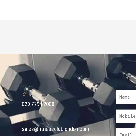
020 7794 2000
sales@fitnessclublondon.com