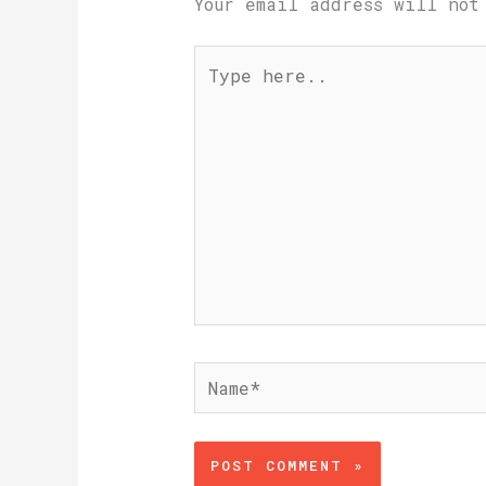
Your email address will not
Type
here..
Name*