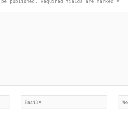
 be published.
Required fields are marked
*
Email*
Web