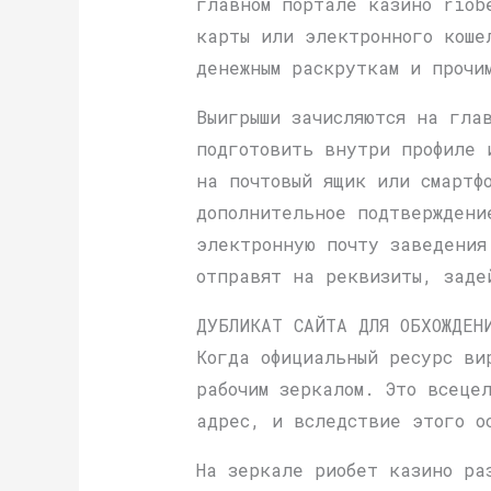
главном портале казино riob
карты или электронного коше
денежным раскруткам и прочи
Выигрыши зачисляются на гла
подготовить внутри профиле 
на почтовый ящик или смартф
дополнительное подтверждени
электронную почту заведения
отправят на реквизиты, заде
ДУБЛИКАТ САЙТА ДЛЯ ОБХОЖДЕН
Когда официальный ресурс ви
рабочим зеркалом. Это всеце
адрес, и вследствие этого о
На зеркале риобет казино ра