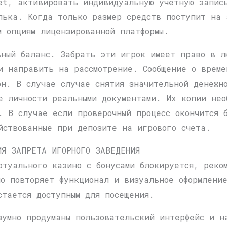
et, активировать индивидуальную учетную запис
лька. Когда только размер средств поступит на 
м опциям лицензированной платформы.
вный баланс. Забрать эти игрок имеет право в л
и направить на рассмотрение. Сообщение о време
он. В случае случае снятия значительной денежно
е личности реальными документами. Их копии нео
. В случае если проверочный процесс окончится 
йствованные при депозите на игрового счета.
ИЯ ЗАПРЕТА ИГОРНОГО ЗАВЕДЕНИЯ
ртуального казино с бонусами блокируется, реко
ло повторяет функционал и визуальное оформлени
стается доступным для посещения.
зумно продуманы пользовательский интерфейс и н