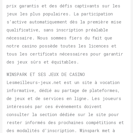
prix garantis et des défis captivants sur les
jeux les plus populaires. La participation
s’active automatiquement dès la première mise
qualificative, sans inscription préalable
nécessaire. Nous sommes fiers du fait que
notre casino possède toutes les licences et
tous les certificats nécessaires pour garantir
des jeux sûrs et équitables.
WINSPARK ET SES JEUX DE CASINO
Lesmeilleurs-jeux.net est un site à vocation
informative, dédié au partage de plateformes,
de jeux et de services en ligne. Les joueurs
intéressés par ces événements doivent
consulter la section dédiée sur le site pour
rester informés des prochaines compétitions et
des modalités d’inscription. Winspark met à