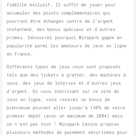
fidélité exclusif. Il suffit de jouer pour
accumuler des points complémentaires qui
pourront être échangés contre de l’argent
instantané, des bonus spéciaux et d’autres
primes. Découvrez pourquoi Winspark gagne en
popularité parmi les amateurs de jeux en ligne
en France.
Différents types de jeux vous sont proposés
tels que des tickets à gratter, des machines à
sous, des jeux de loteries et d’autres jeux
d’argent. En vous inscrivant sur ce site de
jeux en ligne, vous recevez un bonus de
bienvenue pouvant aller jusqu’à 150% de votre
premier dépôt (avec un maximum de 200€) mais
ce n’est pas tout ! Winspark Casino propose
plusieurs méthodes de paiement sécurisées pour