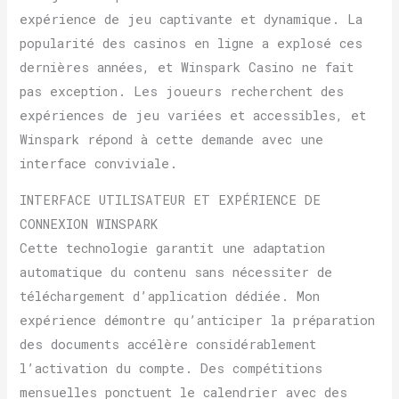
expérience de jeu captivante et dynamique. La
popularité des casinos en ligne a explosé ces
dernières années, et Winspark Casino ne fait
pas exception. Les joueurs recherchent des
expériences de jeu variées et accessibles, et
Winspark répond à cette demande avec une
interface conviviale.
INTERFACE UTILISATEUR ET EXPÉRIENCE DE
CONNEXION WINSPARK
Cette technologie garantit une adaptation
automatique du contenu sans nécessiter de
téléchargement d’application dédiée. Mon
expérience démontre qu’anticiper la préparation
des documents accélère considérablement
l’activation du compte. Des compétitions
mensuelles ponctuent le calendrier avec des