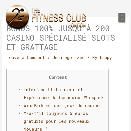
Skip
to
Me
content
PERSONAL TRAI
GROUP TRAIN
TRAIN YOUR CLIEN
GYM EQUIPMENT TRAINING PROGR
BONUS 100% JUSQU’À 200
CASINO SPÉCIALISÉ SLOTS
ET GRATTAGE
Leave a Comment
/
Uncategorized
/ By
happy
Content
Interface Utilisateur et
Expérience de Connexion Winspark
WinsPark et ses jeux de casino
Y-a-t’il toujours 5 euros
gratuits pour les nouveaux
joueurs ?