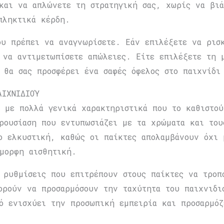
και να απλώνετε τη στρατηγική σας, χωρίς να βιά
πληκτικά κέρδη.
υ πρέπει να αναγνωρίσετε. Εάν επιλέξετε να ρισκ
 να αντιμετωπίσετε απώλειες. Είτε επιλέξετε τη 
 θα σας προσφέρει ένα σαφές όφελος στο παιχνίδι
ΑΙΧΝΙΔΙΟΎ
 με πολλά γενικά χαρακτηριστικά που το καθιστού
ρουσίαση που εντυπωσιάζει με τα χρώματα και του
ο ελκυστική, καθώς οι παίκτες απολαμβάνουν όχι
μορφη αισθητική.
 ρυθμίσεις που επιτρέπουν στους παίκτες να τροπ
ορούν να προσαρμόσουν την ταχύτητα του παιχνιδι
ό ενισχύει την προσωπική εμπειρία και προσαρμόζ