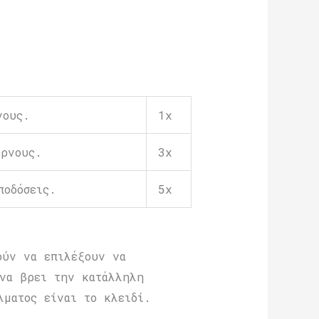
νους.
1x
ύρνους.
3x
ποδόσεις.
5x
ούν να επιλέξουν να
 να βρει την κατάλληλη
λματος είναι το κλειδί.