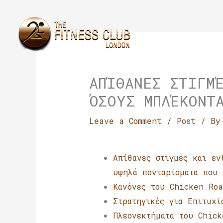
Skip
to
content
ΑΠΊΘΑΝΕΣ ΣΤΙΓΜ
ΌΣΟΥΣ ΜΠΛΈΚΟΝΤ
Leave a Comment
/
Post
/ B
Απίθανες στιγμές και εν
υψηλά πονταρίσματα που 
Κανόνες του Chicken Roa
Στρατηγικές για Επιτυχί
Πλεονεκτήματα του Chick