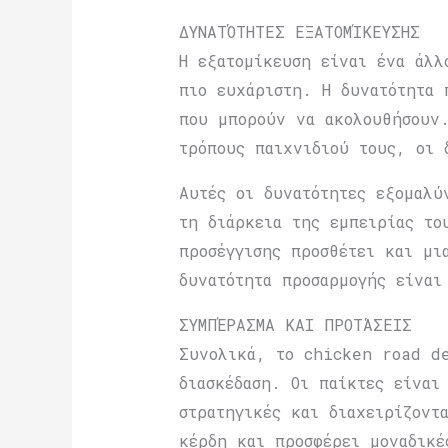
ΔΥΝΑΤΌΤΗΤΕΣ ΕΞΑΤΟΜΊΚΕΥΣΗΣ
Η εξατομίκευση είναι ένα άλλ
πιο ευχάριστη. Η δυνατότητα 
που μπορούν να ακολουθήσουν.
τρόπους παιχνιδιού τους, οι 
Αυτές οι δυνατότητες εξομαλύ
τη διάρκεια της εμπειρίας το
προσέγγισης προσθέτει και μι
δυνατότητα προσαρμογής είναι
ΣΥΜΠΈΡΑΣΜΑ ΚΑΙ ΠΡΟΤΆΣΕΙΣ
Συνολικά, το chicken road de
διασκέδαση. Οι παίκτες είναι
στρατηγικές και διαχειρίζοντ
κέρδη και προσφέρει μοναδικέ