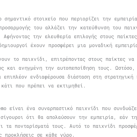
ο σημαντικό στοιχείο που περιορίζει την εμπειρί
προσαρμογής του αλλάζει την κατεύθυνση του παιχ
 Αφήνοντας την ελευθερία επιλογής στους παίκτες
δημιουργοί έχουν προσφέρει μια μοναδική εμπειρί
νουν το παιχνίδι, επιτρέποντας στους παίκτες να 
υς και ανηγμένη την αυτοπεποίθηση τους. Ωστόσο,
α επιπλέον ενδιαφέρουσα διάσταση στη στρατηγική
 κάτι που πρέπει να εκτιμηθεί.
mo είναι ένα συναρπαστικό παιχνίδι που συνδυάζε
 σίγουροι ότι θα απολαύσουν την εμπειρία, εάν τ
αι τα πονταρίσματά τους. Αυτό το παιχνίδι προσφέ
ς προκλήσεις σε κάθε γύρο.