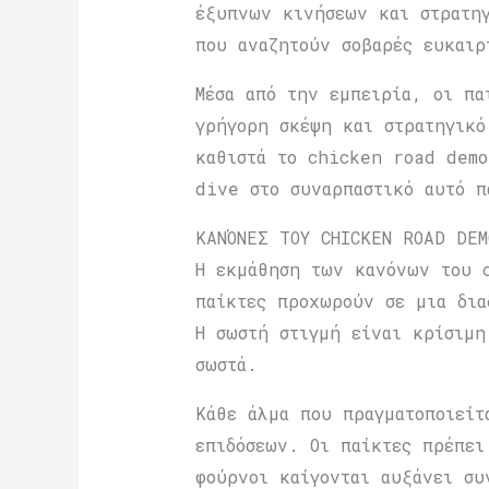
έξυπνων κινήσεων και στρατηγ
που αναζητούν σοβαρές ευκαιρ
Μέσα από την εμπειρία, οι πα
γρήγορη σκέψη και στρατηγικό
καθιστά το chicken road demo
dive στο συναρπαστικό αυτό π
ΚΑΝΌΝΕΣ ΤΟΥ CHICKEN ROAD DEM
Η εκμάθηση των κανόνων του c
παίκτες προχωρούν σε μια δια
Η σωστή στιγμή είναι κρίσιμη
σωστά.
Κάθε άλμα που πραγματοποιείτ
επιδόσεων. Οι παίκτες πρέπει
φούρνοι καίγονται αυξάνει συ