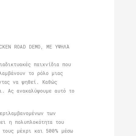
CKEN ROAD DEMO, ΜΕ ΥΨΗΛΆ
ιαδικτυακές παιχνίδια που
λαμβάνουν το ρόλο μιας
ντας να ψηθεί. Καθώς
ι. Ας ανακαλύψουμε αυτό το
εριλαμβανομένων των
ει η πολυπλοκότητα του
η τους μέχρι και 500% μέσω