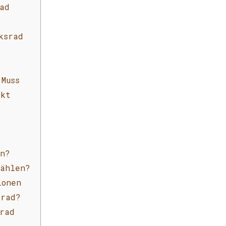
ad
ksrad
Muss
ckt
en?
Wählen?
ionen
-rad?
rad