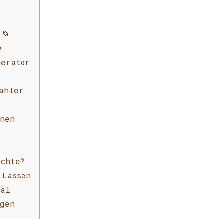
&
 🌀
e
nerator
ähler
inen
öchte?
 Lassen
sal
ngen