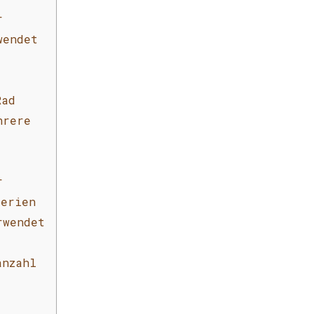
r
wendet
Rad
hrere
r
terien
rwendet
anzahl