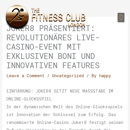
Skip
to
Me
content
PERSONAL TRAI
GROUP TRAIN
TRAIN YOUR CLIEN
GYM EQUIPMENT TRAINING PROGR
JOKER8 PRÄSENTIERT:
REVOLUTIONÄRES LIVE-
CASINO-EVENT MIT
EXKLUSIVEN BONI UND
INNOVATIVEN FEATURES
Leave a Comment
/
Uncategorized
/ By
happy
EINFÜHRUNG: JOKER8 SETZT NEUE MASSSTÄBE IM O
NLINE-GLÜCKSSPIEL
In der dynamischen Welt des Online-Glücksspiels
ist Innovation der Schlüssel zum Erfolg. Das
renommierte Online-Casino Joker8 festigt seinen